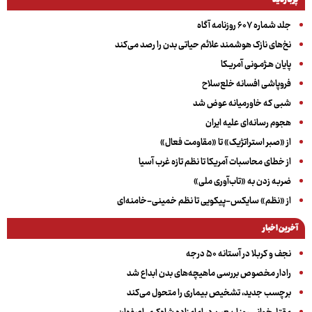
پربازدید
جلد شماره ۶۰۷ روزنامه آگاه
نخ‌های نازک هوشمند علائم حیاتی بدن را رصد می‌کند
پایان هـژمـونی آمریـکا
فروپاشی افسانه خلع‌سلاح
شبی که خاورمیانه عوض شد
هجوم رسانه‌ای علیه ایران
از «صبر استراتژیک» تا «مقاومت فعال»
از خطای محاسبات آمریکا تا نظم تازه غرب آسیا
ضربه زدن به «تاب‌آوری ملی»
از «نظم» سایکس-پیکویی تا نظم خمینی-خامنه‌ای
آخرین اخبار
نجف و کربلا در آستانه ۵۰ درجه
رادار مخصوص بررسی ماهیچه‌های بدن ابداع شد
برچسب جدید، تشخیص بیماری را متحول می‌کند