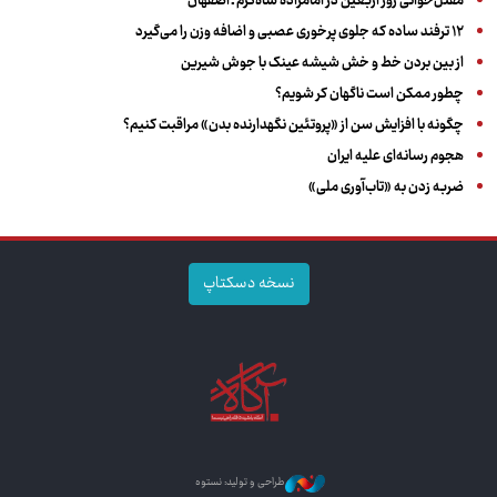
مقتل‌خوانی روز اربعین در امامزاده شاه‌کرم ـ اصفهان
۱۲ ترفند ساده که جلوی پرخوری عصبی و اضافه ‌وزن را می‌گیرد
از بین بردن خط و خش شیشه عینک با جوش شیرین
چطور ممکن است ناگهان کر شویم؟
چگونه با افزایش سن از «پروتئین نگهدارنده بدن» مراقبت کنیم؟
هجوم رسانه‌ای علیه ایران
ضربه زدن به «تاب‌آوری ملی»
نسخه دسکتاپ
طراحی و تولید: نستوه