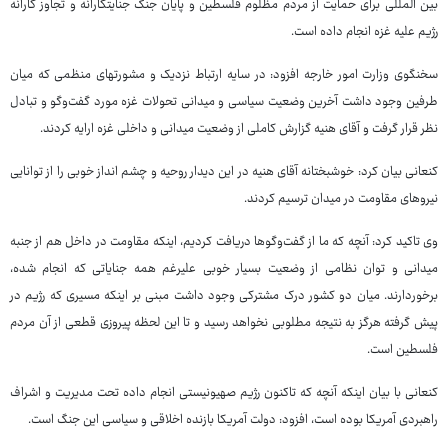
بین المللی برای حمایت از مردم مظلوم فلسطین و پایان جنگ جنایتکارانه و تجاوز کارانه
رژیم علیه غزه انجام داده است.
سخنگوی وزارت امور خارجه افزود: در سایه ارتباط نزدیک و مشورتهای منظمی که میان
طرفین وجود داشت آخرین وضعیت سیاسی و میدانی تحولات غزه مورد گفت‌وگو و تبادل
نظر قرار گرفت و آقای هنیه گزارش کاملی از وضعیت میدانی و داخلی غزه ارایه کردند.
کنعانی بیان کرد: خوشبختانه آقای هنیه در این دیدار روحیه و چشم انداز خوبی را از توانایی
نیروهای مقاومت در میدان ترسیم کردند.
وی تاکید کرد: آنچه که ما از گفت‌وگوها دریافت کردیم، اینکه مقاومت در داخل هم از جنبه
میدانی و توان نظامی از وضعیت بسیار خوبی علیرغم همه جنایاتی که انجام شده،
برخوردارند. میان دو کشور درک مشترکی وجود داشت مبنی بر اینکه مسیری که رژیم در
پیش گرفته هرگز به نتیجه مطلوبی نخواهد رسید و تا این لحظه پیروزی قطعی از آن مردم
فلسطین است.
کنعانی با بیان اینکه آنچه که تاکنون رژیم صهیونیستی انجام داده تحت مدیریت و اشراف
راهبردی آمریکا بوده است، افزود: دولت آمریکا بازنده اخلاقی و سیاسی این جنگ است.