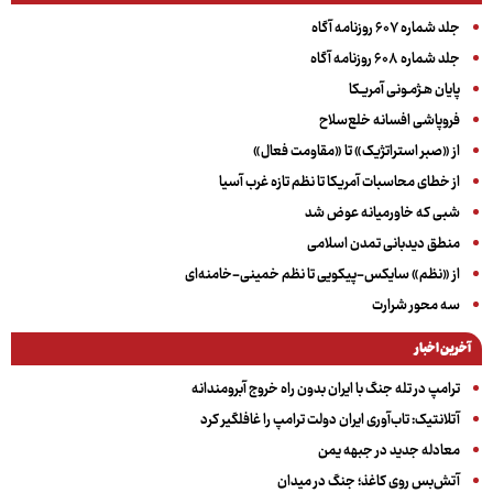
جلد شماره ۶۰۷ روزنامه آگاه
جلد شماره ۶۰۸ روزنامه آگاه
پایان هـژمـونی آمریـکا
فروپاشی افسانه خلع‌سلاح
از «صبر استراتژیک» تا «مقاومت فعال»
از خطای محاسبات آمریکا تا نظم تازه غرب آسیا
شبی که خاورمیانه عوض شد
منطق دیدبانی تمدن اسلامی
از «نظم» سایکس-پیکویی تا نظم خمینی-خامنه‌ای
سه‌ محور شرارت
آخرین اخبار
ترامپ در تله جنگ با ایران بدون راه خروج آبرومندانه
آتلانتیک: تاب‌آوری ایران دولت ترامپ را غافلگیر کرد
معادله جدید در جبهه یمن
آتش‌بس روی کاغذ؛ جنگ در میدان