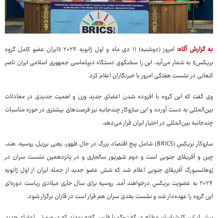
به گزارش آگاه:
امروز (دوشنبه) ۱۱ دی ماه و اول ژانویه ۲۰۲۴ «ایران عضو کامل گروه
بریکس» به شمار می‌آید، این را سخنگوی دستگاه دیپلماسی جمهوری اسلامی ایران ناصر
کنعانی در نشست هفتگی امروز با خبرنگاران اعلام کرد.
وی گفت که این گروه با افزوده شدن اعضای جدید وزن و اهمیت جدیدی در معادلات
بین‌المللی به دست آورده و این سازوکار چندجانبه نیز فرصت‌های بیشتری در حوزه مناسبات
چندجانبه بین‌المللی در اختیار ایران قرار می‌دهد.
سازوکار بریکس (BRICS) شامل پنج اقتصاد بزرگ در حال ظهور، یعنی برزیل، روسیه، هند،
چین و آفریقای جنوبی است و دوم شهریور سالجاری و در پانزدهمین نشست سران در
ژوهانسبورگ آفریقای جنوبی اعلام شد که شش عضو جدید از جمله ایران از اول ژانویه
۲۰۲۴ به عضویت بریکس درخواهند آمد. روسیه برای سال جاری میلادی ریاست دوره‌ای
این گروه را عهده‌دار شد و نشست بعدی سران هم قرار است در قازان برگزار شود.
پیش از این کارشناسان مطلع در گفت‌وگو با فارس گفته بودند که در صورتی اعضای جدید