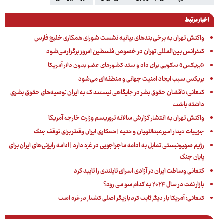
اخبار مرتبط
واکنش تهران به برخی بندهای بیانیه نشست شورای همکاری خلیج فارس
کنفرانس بین‌المللی تهران در خصوص فلسطین امروز برگزار ‌می‌شود
«بریکس» سکویی برای داد و ستد کشورهای عضو بدون دلار آمریکا
بریکس سبب ایجاد امنیت جهانی و منطقه‌ای می‌شود
کنعانی: ناقضان حقوق بشر در جایگاهی نیستند که به ایران توصیه‌های حقوق بشری
داشته باشند
واکنش تهران به انتشار گزارش سالانه تروریسم وزارت خارجه آمریکا
جزییات دیدار امیرعبداللهیان و هنیه | همکاری ایران وقطر برای توقف جنگ
رژیم صهیونیستی تمایل به ادامه ماجراجویی در غزه دارد | ادامه رایزنی‌های ایران برای
پایان جنگ
کنعانی وساطت ایران در آزادی اسرای تایلندی را تایید کرد
بازار نفت در سال ۲۰۲۴ به کدام سو می رود؟
کنعانی: آمریکا بار دیگر ثابت کرد بازیگر اصلی کشتار در غزه است