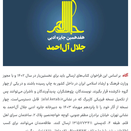
آگاه
: بر اساس این فراخوان کتاب‌های ارسالی باید برای نخستین‌بار در سال ۱۴۰۲ و با مجوز
وزارت فرهنگ و ارشاد اسلامی ایران در داخل کشور به چاپ رسیده باشند و در یکی از چهار
گروه ذکرشده قرار بگیرند. نویسندگان، پژوهشگران، پدیدآورندگان و ناشران می‌توانند پس
از تکمیل نسخه فیزیکی کاربرگ که در نشانیjalal.ketab.ir قابل دسترسی‌است، چهار
نسخه از آثار خود را تا پانزدهم مهرماه ۱۴۰۳ به دبیرخانه جایزه ادبی جلال آل‌احمد به
نشانی تهران، خیابان برادران مظفر جنوبی، کوچه خواجه‌نصیر، پلاک ۲، ساختمان سرای اهل
قلم، طبقه ۴، کدپستی ۱۳۱۵۷۷۳۴۱۱ ارسال کنند. علاقه‌مندان می‌توانند برای کسب