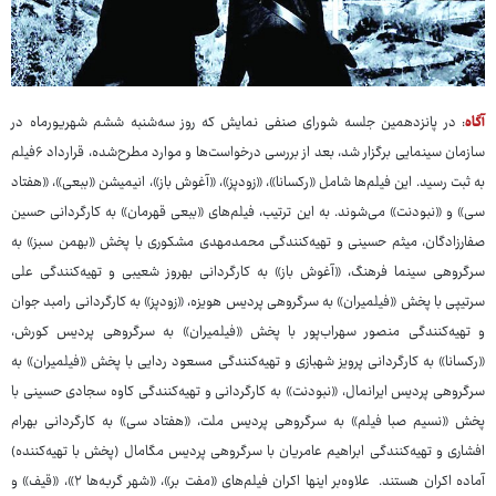
آگاه
: در پانزدهمین جلسه شورای صنفی نمایش که روز سه‌شنبه ششم شهریورماه در
سازمان سینمایی برگزار شد، بعد از بررسی درخواست‌ها و موارد مطرح‌شده، قرارداد ۶فیلم
به ثبت رسید. این فیلم‌ها شامل «رکسانا»، «زودپز»، «آغوش باز»، انیمیشن «ببعی»، «هفتاد
سی» و «نبودنت» می‌شوند. به این ترتیب، فیلم‌های «ببعی قهرمان» به کارگردانی حسین
صفارزادگان، میثم حسینی و تهیه‌کنندگی محمدمهدی مشکوری با پخش «بهمن سبز» به
سرگروهی سینما فرهنگ، «آغوش باز» به کارگردانی بهروز شعیبی و تهیه‌کنندگی علی
سرتیپی با پخش «فیلمیران» به سرگروهی پردیس هویزه، «زودپز» به کارگردانی رامبد جوان
و تهیه‌کنندگی منصور سهراب‌پور با پخش «فیلمیران» به سرگروهی پردیس کورش،
«رکسانا» به کارگردانی پرویز شهبازی و تهیه‌کنندگی مسعود ردایی با پخش «فیلمیران» به
سرگروهی پردیس ایرانمال، «نبودنت» به کارگردانی و تهیه‌کنندگی کاوه سجادی حسینی با
پخش «نسیم صبا فیلم» به سرگروهی پردیس ملت، «هفتاد سی» به کارگردانی بهرام
افشاری و تهیه‌کنندگی ابراهیم عامریان با سرگروهی پردیس مگامال (پخش با تهیه‌کننده)
آماده اکران هستند. علاوه‌بر اینها اکران فیلم‌های «مفت بر»، «شهر گربه‌ها ۲»، «قیف» و