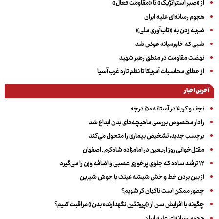
از «صبر استراتژیک» تا «مقاومت فعال»
هجوم رسانه‌ای علیه ایران
ضربه زدن به «تاب‌آوری ملی»
شبی که خاورمیانه عوض شد
نهضت مقاومت در منطق رهبر شهید
از خطای محاسبات آمریکا تا نظم تازه غرب آسیا
آخرین اخبار
نجف و کربلا در آستانه ۵۰ درجه
رادار مخصوص بررسی ماهیچه‌های بدن ابداع شد
برچسب جدید، تشخیص بیماری را متحول می‌کند
مقتل‌خوانی روز اربعین در امامزاده شاه‌کرم ـ اصفهان
۱۲ ترفند ساده که جلوی پرخوری عصبی و اضافه ‌وزن را می‌گیرد
از بین بردن خط و خش شیشه عینک با جوش شیرین
چطور ممکن است ناگهان کر شویم؟
چگونه با افزایش سن از «پروتئین نگهدارنده بدن» مراقبت کنیم؟
هجوم رسانه‌ای علیه ایران