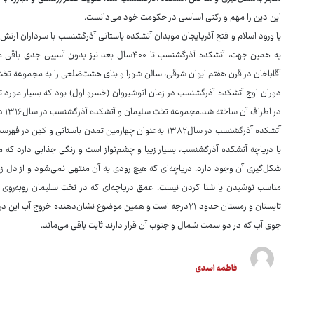
این دین را مهم و رکنی اساسی در حکومت خود می‌دانست.
با ورود اسلام و فتح آذربایجان موبدان آتشکده باستانی آذرگشنسب با سرداران ارتش فا
به همین جهت، آتشکده آذرگشنسب تا ۴۰۰سال بعد نیز ب
آقاباخان در قرن هفتم ایوان شرقی، سالن شورا و بنای هشت‌ضلعی را به مجموعه تخت
دوران اوج آتشکده آذرگشنسب در زمان انوشیروان (خسرو اول) بود که بسیار مورد تو
در اطراف آن ساخته شد.مجموعه تخت سلیمان و آتشکده آذرگشنسب در سال۱۳۱۶ در فهرست آثار ملی ایران به ثبت رسیده است.
آتشکده آذرگشنسب در سال۱۳۸۲ به‌عنوان چهارمین تمدن باستانی
یا دریاچه آتشکده آذرگشنسب، بسیار زیبا و چشم‌نواز است و رنگی جذابی دارد که منشأ
شکل‌گیری آن وجود دارد. دریاچه‌ای که هیچ رودی به آن منتهی نمی‌شود و از دل زمین
تابستان و زمستان حدود ۲۱درجه است و همین موضوع نشان‌دهنده خرو
جوی آب که در دو سمت شمال و جنوب آن قرار دارند ثابت باقی می‌ماند.
فاطمه اسدی