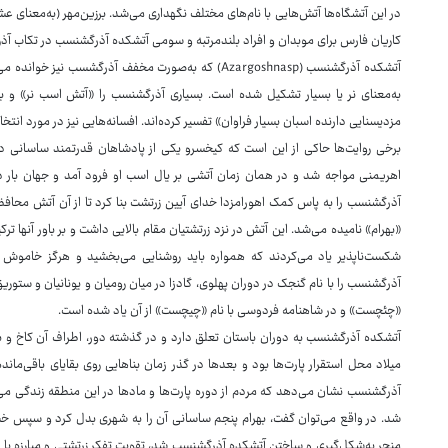
در این آتشگاه‌ها آتش‌هایی با نام‌های مختلف نگهداری می‌شد. برزین‌مهر (به‌معنای عش
کاریان فارس برای موبدان و افراد بلندمرتبه و سومی آتشکده آذرگشنسب در تکاب آذرب
آتشکده آذرگشنسب (Azargoshnasp) که به‌صورت مخفف آذرگش
به‌معنای نر یا بسیار تشکیل شده است. بسیاری آذرگشنسب را «آتش اسب نر» و ب
مزدیسنایی دارنده اسبان بسیار فراوان» تفسیر کرده‌اند. افسانه‌هایی نیز در مورد انتخ
برخی روایت‌ها حاکی از این است که کیخسرو یکی از پادشاهان قدرتمند ساسانی 
اهریمنی مواجه شد و در همان زمان آتشی بر یال اسب او فرود آمد و جهان بار 
آذرگشنسب را به پاس کمک اهورامزدا خدای آیین زرتشت بنا کرد تا از آن آتش محا
شکست‌ناپذیر یاد می‌کردند که همواره باید روشنایی می‌بخشید و هرگز خاموش
آذرگشنسب را با نام گنجک در دوران پهلوی، گادزا در میان رومیان و یونانیان و ستوریق د
«چئچست» و در شاهنامه فردوسی با نام «چیچست» از آن یاد شده است.
آتشکده آذرگشنسب به دوران باستان تعلق دارد و در گذشته دور، اطراف آن کاخ و ب
میلاد محل استقرار پارت‌ها بود و بعدها در گذر زمان بناهایی روی بقایای باقی‌ماند
آذرگشنسب نشان می‌دهد که مردم از دوره پارت‌ها و مادها در این منطقه زندگی می
شد. در واقع می‌توان گفت، بهرام پنجم ساسانی آن را به شهری بدل کرد و سپس خس
منجر به‌شکل‌گیری و ساختن آتشکده آذرگشنسب شد، تقویت تفکر زرتشتی و مبارزه با 