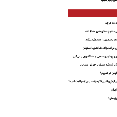
ق رهبر شهید
جه
ماهیچه‌های بدن ابداع شد
 بیماری را متحول می‌کند
 در امامزاده شاه‌کرم ـ اصفهان
خش شیشه عینک با جوش شیرین
هان کر شویم؟
از «پروتئین نگهدارنده بدن» مراقبت کنیم؟
یران
ری ملی»