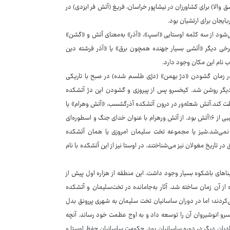
ق والا) برای کشاورزان در نیشاپور خراسان، فریغ (آتش فر ایزدی) در
ایجان برای ارتشیان بود.
سب نیز خوانده می‌شود از سه کلمه اوستایی «اسپ»، «آذر» به‌معنای آتش و «گشن»
رخی دیگر «آتشی بسیار جهنده همچون برق» یا «آذر فرشته دین
اب نام این مکان وجود دارد.
در زمان گشودن «دژ بهمن» (دژی طلسم شده) در صبح با تاریکی
دیگر روشن شد. کیخسرو پس از پیروزی و گشودن این دژ آتشکده
فظت کند.آتش شعله‌ور در درون آتشکده آذرگشسب، «آتش وهرام» یا
«بهرام» نامیده می‌شد. این آتش در نزد زرتشتیان مقام بالایی داشت و بر باور آنها ترکیبی از ۱۶آتش بود. از آتش ورهرام با عنوان خدای جنگ و اسطوره‌ای
 نمی‌شد.شیز یا مجموعه تخت سلیمان امروزی یا همان آتشکده
ر تاریخ مغولان نیز می‌شناختند. در اوستا نیز از این آتشکده با نام
ناهای باشکوه بسیار وجود داشت. این منطقه از هزاره اول پیش از
ه از آن زمان ساخته شد. آثار به‌جامانده در تخت‌سلیمان و آتشکده
‌کردند؛ اما در دوران ساسانیان تخت سلیمان به شهری پررونق بدل
رو انوشیروان آن را توسعه داد و به اوج عظمت خود رساند. آنچه
ادیان دیگر در دوره ساسانیان بود. حکومت ساسانیان حفظ اوستا و