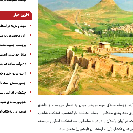
نهضت مقاومت در منط
آخرین اخبار
نجف و کربلا در آستانه ۵۰ در
رادار مخصوص بررسی 
برچسب جدید، تشخیص
مقتل‌خوانی روز اربعین
۱۲ ترفند ساده که جلوی پرخوری عصبی و اضافه ‌وزن را می‌گیرد
از بین بردن خط و 
چطور ممکن است ناگ
چگونه با افزایش سن 
هجوم رسانه‌ای علیه ا
 ازجمله بناهای مهم تاریخی جهان به شمار می‌رود و از جاهای
ضربه زدن به «تاب‌آو
دارای بخش‌های مختلفی ازجمله آتشکده آذرگشنسب، آتشکده شاهی،
ت. در ایران باستان و در دوره ساسانی، سه آتشکده اصلی و برجسته
شان (کشاورزان) و ارتشتاران (ارتشیان) متعلق بود.