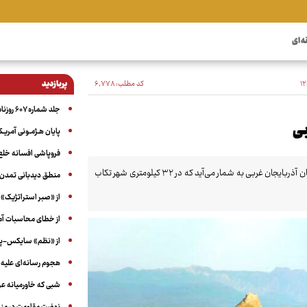
ه ای
کد مطلب:
۶٬۷۷۸
پربازدید
جلد شماره ۶۰۷ روزنامه آگاه
بی
پایان هـژمـونی آمریـک
فروپاشی افسانه خلع
آتشکده آذرگشنسب یکی از مشهورترین آتشکده‌های ایران و مکان های دیدنی استان آذربایجان غربی به شمار می‌آید که در ۳۲ کیلومتری شهر تکاب
منطق دیدبانی تمدن 
از «صبر استراتژیک» 
از خطای محاسبات آمری
از «نظم» سایکس-پیک
هجوم رسانه‌ای علیه ا
شبی که خاورمیانه 