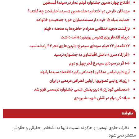
افتتاح چهاردهمین جشنواره فیلم عمار در سینما فلسطین
مهمانان خارجی در اختتامیه هفدهمین «سینماحقیقت» چه گفتند؟
حمایت بنیاد ۱۵ خرداد از مستندسازان حوزه جمعیت و خانواده
بازگشت مجید انتظامی همراه با خاطره‌ها به صحنه + فیلم
دیپلم افتخار برای «هومن برق‌نورد» آمد داشت
۲۲ نکته از ۲۲ فیلم سودای سیمرغ؛ «ترین‌ها»ی فجر ۴۲ را بشناسید
«قرارگاه سری» دانش اقباشاوی به جشنواره نرسید
۱۰۶ اثر در سودای سیمرغ فجر چهل و دوم
آرزو دارم فیلمی متفکر و اجتماعی رکورد اقتصاد سینما را بزند
«رژی»،‌ روایتی تصویری از اولین اعتراض مردمی در ایران
«مصطفی گودرزی» دبیر بخش علمی جشنواره تجسمی فجر شد
میلاد کی‌مرام در نقش شهید شیرودی
نظر شما
نظرات حاوی توهین و هرگونه نسبت ناروا به اشخاص حقیقی و حقوقی
منتشر نمی‌شود.