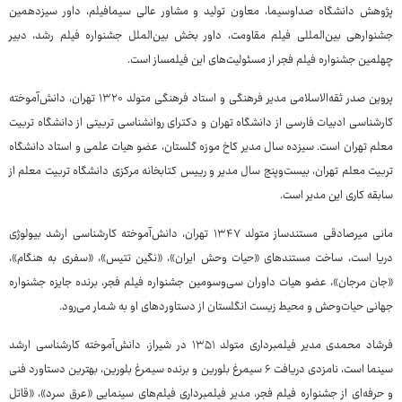
پژوهش دانشگاه صداوسیما، معاون تولید و مشاور عالی سیمافیلم، داور سیزدهمین
جشنوارهی بین‌المللی فیلم مقاومت، داور بخش بین‌الملل جشنواره فیلم رشد، دبیر
چهلمین جشنواره فیلم فجر از مسئولیت‌های این فیلمساز است.
پروین صدر ثقه‌الاسلامی مدیر فرهنگی و استاد فرهنگی متولد ۱۳۲۰ تهران، دانش‌آموخته
کارشناسی ادبیات فارسی از دانشگاه تهران و دکترای روانشناسی تربیتی از دانشگاه تربیت
معلم تهران است. سیزده سال مدیر کاخ موزه گلستان، عضو هیات علمی و استاد دانشگاه
تربیت معلم تهران، بیست‌وپنج سال مدیر و رییس کتابخانه مرکزی دانشگاه تربیت معلم از
سابقه کاری این مدیر است.
مانی میرصادقی مستندساز متولد ۱۳۴۷ تهران، دانش‌آموخته کارشناسی ارشد بیولوژی
دریا است، ساخت مستندهای «حیات وحش ایران»، «نگین تتیس»، «سفری به هنگام»،
«جان مرجان»، عضو هیات داوران سی‌وسومین جشنواره فیلم فجر، برنده جایزه جشنواره
جهانی حیات‌وحش و محیط زیست انگلستان از دستاوردهای او به شمار می‌رود.
فرشاد محمدی مدیر فیلمبرداری متولد ۱۳۵۱ در شیراز، دانش‌آموخته کارشناسی ارشد
سینما است، نامزدی دریافت ۶ سیمرغ بلورین و برنده سیمرغ بلورین، بهترین دستاورد فنی
و حرفه‌ای از جشنواره فیلم فجر، مدیر فیلمبرداری فیلم‌های سینمایی «عرق سرد»، «قاتل