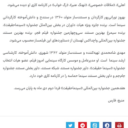
اهلی»، «ملاقات خصوصی»، «نهنگ عنبر»، «رگ خواب» در کارنامه کاری او دیده می‌شود.
بهروز نورانی‌پور کارگردان و مستندساز متولد ۱۳۶۰ در سنندج و دانش‌آموخته کارگردانی
سینما است. برنده جایزه ویژه هیات داوران در بخش بین‌الملل جشنواره «سینماحقیقت»،
برنده سیمرغ بهترین مستند سی‌وچهارمین جشنواره فیلم فجر، برنده بهترین مستند
جشنواره بین‌المللی واچداکس لهستان از دستاوردهای این فیلمساز محسوب می‌شود.
مهدی شامحمدی تهیه‌کننده و مستندساز متولد ۱۳۶۲ شهرری، دانش‌آموخته، کارشناسی
ارشد سینما است. او مدیرعامل و موسس کارگاه سینمایی امروز فیلم، عضو هیات انتخاب
جشنواره «سینما حقیقت»، داور جشنواره مستند شبکه مستند، داور بخش مستند جشنواره
جام‌جم و داور بخش مستند سینما حماسه را در کارنامه کاری خود دارد.
هفدهمین جشنواره بین‌المللی «سینماحقیقت» فردا دوم دی ماه به پایان می‌رسد.
منبع: فارس