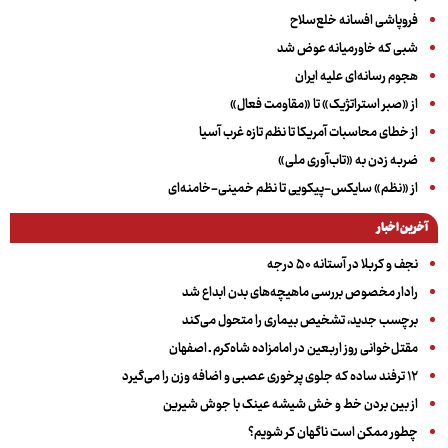
فروپاشی افسانه خلع‌سلاح
شبی که خاورمیانه عوض شد
هجوم رسانه‌ای علیه ایران
از «صبر استراتژیک» تا «مقاومت فعال»
از خطای محاسبات آمریکا تا نظم تازه غرب آسیا
ضربه زدن به «تاب‌آوری ملی»
از «نظم» سایکس-پیکویی تا نظم خمینی-خامنه‌ای
آخرین اخبار
نجف و کربلا در آستانه ۵۰ درجه
رادار مخصوص بررسی ماهیچه‌های بدن ابداع شد
برچسب جدید، تشخیص بیماری را متحول می‌کند
مقتل‌خوانی روز اربعین در امامزاده شاه‌کرم ـ اصفهان
۱۲ ترفند ساده که جلوی پرخوری عصبی و اضافه ‌وزن را می‌گیرد
از بین بردن خط و خش شیشه عینک با جوش شیرین
چطور ممکن است ناگهان کر شویم؟