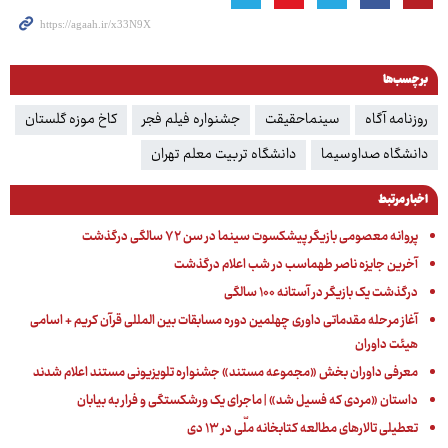
برچسب‌ها
روزنامه آگاه
سینماحقیقت
جشنواره فیلم فجر
کاخ موزه گلستان
دانشگاه صداوسیما
دانشگاه تربیت معلم تهران
اخبار مرتبط
پروانه معصومی بازیگر پیشکسوت سینما در سن ۷۲ سالگی درگذشت
آخرین جایزه ناصر طهماسب در شب اعلام درگذشت
درگذشت یک بازیگر در آستانه ۱۰۰ سالگی
آغاز مرحله مقدماتی داوری چهلمین دوره مسابقات بین المللی قرآن کریم + اسامی
هیئت داوران
معرفی داوران بخش «مجموعه مستند» جشنواره تلویزیونی مستند اعلام شدند
داستان «مردی که فسیل شد» | ماجرای یک ورشکستگی و فرار به بیابان
تعطیلی تالارهای مطالعه کتابخانه ملّی در ۱۳ دی