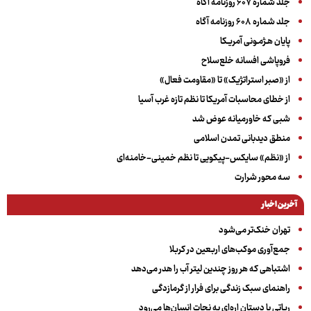
جلد شماره ۶۰۷ روزنامه آگاه
جلد شماره ۶۰۸ روزنامه آگاه
پایان هـژمـونی آمریـکا
فروپاشی افسانه خلع‌سلاح
از «صبر استراتژیک» تا «مقاومت فعال»
از خطای محاسبات آمریکا تا نظم تازه غرب آسیا
شبی که خاورمیانه عوض شد
منطق دیدبانی تمدن اسلامی
از «نظم» سایکس-پیکویی تا نظم خمینی-خامنه‌ای
سه‌ محور شرارت
آخرین اخبار
تهران خنک‌تر می‌شود
جمع‌آوری موکب‌های اربعین در کربلا
اشتباهی که هر روز چندین لیتر آب را هدر می‌دهد
راهنمای سبک زندگی برای فرار از گرمازدگی
رباتی با دستان اره‌ای به نجات انسان‌ها می‌رود