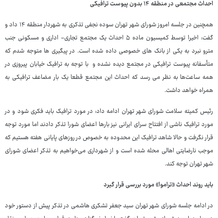
احداث مجتمعی در منطقه ۱۴ بدون پیوست ترافیکی
همچنین در جلسه امروز شورای شهر تهران سوده نجفی تذکری به شهردار منطقه ۱۴ داد و
گفت: اخیرا توسط کمیسیون ماده ۵ احداث یک مجتمع تجاری- اداری و مسکونی جنب
مترو نبرد به یکی از بانک های خصوصی داده شده است. در پیگیری ها متوجه شدم که
متأسفانه پیوست ترافیکی در مجتمع دیده نشده و با توجه به ترافیک خیابان پیروزی در
همه ساعت‌ها به نظر می رسد که احداث این مجتمع قطعا یک بار مضاعف ترافیکی به
همراه خواهد داشت.
رئیس کمیته سلامت شورای شهر تهران ادامه داد: در مورد ترافیک باید فکری شود و در
مورد ترافیک ناشی از افتتاح سرای ایرانی نیز بارها اعضای شورا تذکر دادند اما مورد توجه
قرار نگرفت و حالا شاهد ترافیک این محدوده به خصوص در روزهای پایانی هفته هستیم که
موجب نارضایتی اهالی محله شده است و از شهرداری می‌خواهیم به تذکر اعضای شورای
شهر تهران توجه کند.
باید روند احداث «تراموا» مورد بررسی قرار گیرد
در ادامه جلسه شورای شهر تهران سید جعفر تشکری هاشمی در تذکر پیش از دستور خود