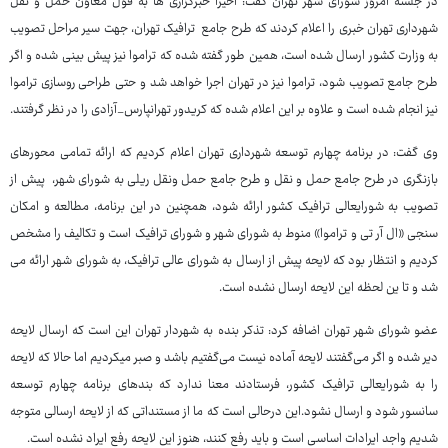
در جلسه امروز شورای شهر تهران گفت: اخیرا خبرگزاری ها به قول معاون حمل و نقل
شهرداری تهران خبری را اعلام کردند که طرح جامع ترافیک تهران، جهت سیر مراحل تصویب
به وزارت کشور ارسال شده است، همین طور گفته شده که تراموا نیز پیش بینی شده و اگر
طرح جامع تصویب شود، تراموا نیز در تهران اجرا خواهد شد و حتی طراحی روسازی تراموا
نیز انجام شده است و علاوه بر این اعلام شده که کریدور تهرانپارس_آزادی را در نظر گرفتند.
وی گفت: در برنامه چهارم توسعه شهرداری تهران اعلام کردیم که ارائه تمامی محورهای
بازنگری در طرح جامع حمل و نقل و طرح جامع حمل ونقل ریلی به شورای شهر، پیش از
تصویب به شورایعالی ترافیک کشور ارائه شود، همچنین در این برنامه، مطالعه و امکان
سنجی «ال آر تی و تراموا» منوط به شورای شهر و شورای ترافیک است و تکالیف را مشخص
کردیم و انتظار بود که لایحه پیش از ارسال به شورای عالی ترافیک، به شورای شهر ارائه می
شد و تا ین لحظه این لایحه ارسال نشده است.
عضو شورای شهر تهران اضافه کرد: تذکر بنده به شهردار تهران این است که ارسال لایحه
دیر شده و اگر می‌گفتند لایحه آماده نیست می‌گفتیم باشد و صبر میکردیم اما حالا که لایحه
را به شورایعالی ترافیک کشور، فرستادند معنا ندارد که بندهای برنامه چهارم توسعه
سانسور شود و ارسال نشود.این درحالی است که ما از مستنداتی که از لایحه ارسالی متوجه
شدیم واجد ایرادات اساسی است و باید رفع کنند، هنوز این لایحه رفع ایراد نشده است.