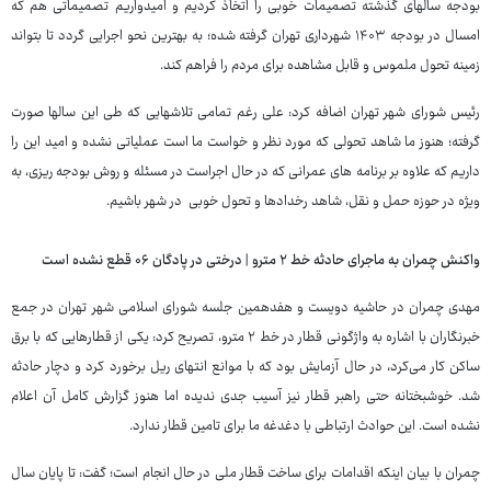
بودجه سالهای گذشته تصمیمات خوبی را اتخاذ کردیم و امیدواریم تصمیماتی هم که
امسال در بودجه ۱۴۰۳ شهرداری تهران گرفته شده؛ به بهترین نحو اجرایی گردد تا بتواند
زمینه تحول ملموس و قابل مشاهده برای مردم را فراهم کند.
رئیس شورای شهر تهران اضافه کرد: علی رغم تمامی تلاشهایی که طی این سالها صورت
گرفته؛ هنوز ما شاهد تحولی که مورد نظر و خواست ما است عملیاتی نشده و امید این را
داریم که علاوه بر برنامه های عمرانی که در حال اجراست در مسئله و روش بودجه ریزی، به
ویژه در حوزه حمل و نقل، شاهد رخدادها و تحول خوبی در شهر باشیم.
واکنش چمران به ماجرای حادثه خط ۲ مترو | درختی در پادگان ۰۶ قطع نشده است
مهدی چمران در حاشیه دویست و هفدهمین جلسه شورای اسلامی شهر تهران در جمع
خبرنگاران با اشاره به واژگونی قطار در خط ۲ مترو، تصریح کرد: یکی از قطارهایی که با برق
ساکن کار می‌کرد، در حال آزمایش بود که با موانع انتهای ریل برخورد کرد و دچار حادثه
شد. خوشبختانه حتی راهبر قطار نیز آسیب جدی ندیده اما هنوز گزارش کامل آن اعلام
نشده است. این حوادث ارتباطی با دغدغه ما برای تامین قطار ندارد.
چمران با بیان اینکه اقدامات برای ساخت قطار ملی در حال انجام است؛ گفت: تا پایان سال