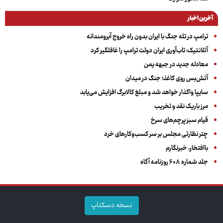
آخرین اخبار
ترامپ در تله جنگ با ایران بدون راه خروج آبرومندانه
آتلانتیک: تاب‌آوری ایران دولت ترامپ را غافلگیر کرد
معادله جدید در جبهه یمن
آتش‌بس روی کاغذ؛ جنگ در میدان
سایپا واگذار خواهد شد و مبلغ کالابرگ افزایش می‌یابد
مرز باریک نقد و تخریب
قیام سبز پرچم‌های سرخ
چتر نظارتی مجلس بر سر کسب‌وکارهای خرد
باافتخار، خبرنگارم
جلد شماره ۶۰۸ روزنامه آگاه
نسخه دسکتاپ