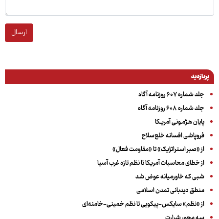
ارسال
پربازدید
جلد شماره ۶۰۷ روزنامه آگاه
جلد شماره ۶۰۸ روزنامه آگاه
پایان هـژمـونی آمریـکا
فروپاشی افسانه خلع‌سلاح
از «صبر استراتژیک» تا «مقاومت فعال»
از خطای محاسبات آمریکا تا نظم تازه غرب آسیا
شبی که خاورمیانه عوض شد
منطق دیدبانی تمدن اسلامی
از «نظم» سایکس-پیکویی تا نظم خمینی-خامنه‌ای
سه‌ محور شرارت