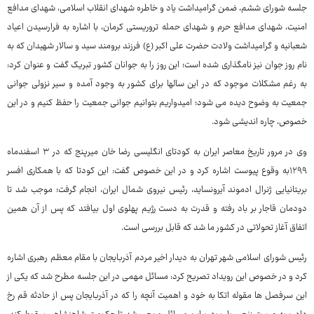
جلسه شورای ششم، ضمن گرامیداشت یاد و خاطره شهدای انقلاب اسلامی، شهدای مدافع
امنیت، شهدای مدافع حرم و شهدای حمله تروریستی کرمان، با اشاره به فرارسیدن اعیاد
شعبانیه و گرامیداشت ولادت حضرت علی اکبر (ع) فرزند برومند سید و سالار شهیدان که به
نام روز جوان نیز نامگذاری شده است؛ این روز را به جوانان کشور تبریک گفت و عنوان کرد:
به رغم مشکلات موجود که در این سالها برای کشور به وجود آمده و سیر نزولی جوانی
جمعیت به وضوح دیده می شود؛ امیدواریم بتوانیم جوانی جمعیت را حفظ کنیم و در این
خصوص، چاره اندیشی شود.
وی در مرور تاریخ معاصر ایران به کودتای انگلیسی رضا خان میرپنج که در ۳ اسفندماه
۱۲۹۹به وقوع پیوست اشاره کرد و در این خصوص گفت: این کودتا که با همکاری افسر
بریتانیایی ژنرال ادموند آیرونساید، رئیس نیروی شمال ایران، انجام گرفت؛ موجب شد تا
دودمان قاجار بر باد رفته و قدرت به دست رژیم پهلوی اول بیافتد که پس از آن همین
اتفاق آغاز تحولاتی در کشور ما شد که قابل بررسی است.
رئیس شورای اسلامی شهر تهران به دیدار اخیر مردم آذربایجان با مقام معظم رهبری اشاره
کرد و در خصوص این رویداد تصریح کرد: مسائل مهمی در این جلسه مطرح شد که یکی از
این سرفصل ها مقوله اتکا به خود و اهمیت آنچه را که در آذربایجان پس از حادثه قم رخ