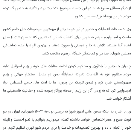
داد و به صورت زنجیر وار بود و این مسائل موجب شد تا حکومت شاهنشاهی سقوط کند.
از دیگر مسائل مطرح شده در این جلسه، موضوع انتخابات بود و تأکید به حضور گسترده
مردم در این رویداد بزرگ سیاسی کشور.
وی ادامه داد: انتخابات و حضور در این عرصه یکی از مهمترین موضوعات حال حاضر کشور
ماست و امیدواریم مردم به خوبی برای انتخاب کسانی که تعیین کننده سرنوشت ۴ سال
آینده آنها هستند تلاش به جا و درستی را صورت دهند و بهترین افراد را مقام نمایندگی
مجلس شورای اسلامی و نمایندگی خبرگان رهبری منتخب کنند.
چمران همچنین با یادآوری و محکوم کردن ادامه جنایات های خونبار رژیم اسرائیل علیه
مردم مظلوم غزه به اقدامات دلیرانه انصارالله یمن در مقابل استکبار جهانی و رژیم
صهیونیستی اشاره کرد و ضمن تبریک این پیروزی ها به امت های حامی فلسطین ابراز
امیدواریی کرد که به زودی آثار این رژیم از صحنه روزگار زدوده شده و حقانیت فلسطینی ها
آشکار خواهد شد.
وی با اشاره به اینکه صحن علنی امروز شورا به بررسی بودجه ۱۴۰۳ شهرداری تهران در دو
نوبت صبح و عصر اختصاص خواهد داشت؛ گفت: امیدواریم بتوانیم به نحو احسنت وظیفه
خود را انجام داده و بهترین تصمیمات و خدمت را برای مردم شهر تهران تنظیم کنیم. در