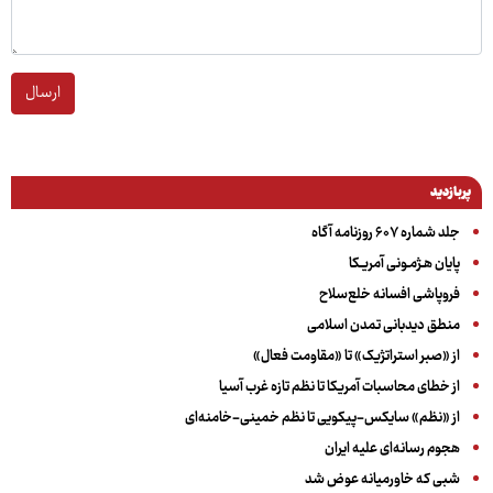
ارسال
پربازدید
جلد شماره ۶۰۷ روزنامه آگاه
پایان هـژمـونی آمریـکا
فروپاشی افسانه خلع‌سلاح
منطق دیدبانی تمدن اسلامی
از «صبر استراتژیک» تا «مقاومت فعال»
از خطای محاسبات آمریکا تا نظم تازه غرب آسیا
از «نظم» سایکس-پیکویی تا نظم خمینی-خامنه‌ای
هجوم رسانه‌ای علیه ایران
شبی که خاورمیانه عوض شد