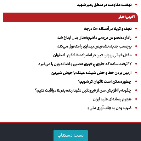
نهضت مقاومت در منطق رهبر شهید
آخرین اخبار
نجف و کربلا در آستانه ۵۰ درجه
رادار مخصوص بررسی ماهیچه‌های بدن ابداع شد
برچسب جدید، تشخیص بیماری را متحول می‌کند
مقتل‌خوانی روز اربعین در امامزاده شاه‌کرم ـ اصفهان
۱۲ ترفند ساده که جلوی پرخوری عصبی و اضافه ‌وزن را می‌گیرد
از بین بردن خط و خش شیشه عینک با جوش شیرین
چطور ممکن است ناگهان کر شویم؟
چگونه با افزایش سن از «پروتئین نگهدارنده بدن» مراقبت کنیم؟
هجوم رسانه‌ای علیه ایران
ضربه زدن به «تاب‌آوری ملی»
نسخه دسکتاپ