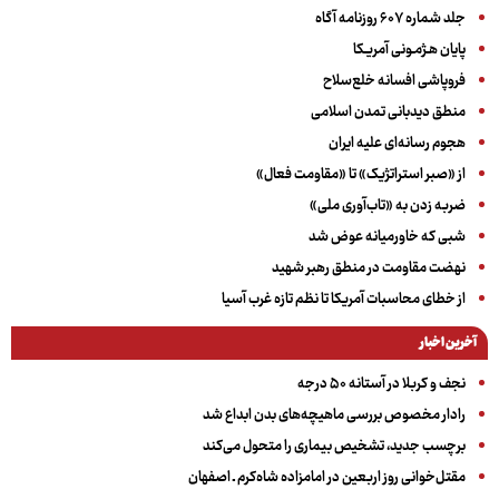
جلد شماره ۶۰۷ روزنامه آگاه
پایان هـژمـونی آمریـکا
فروپاشی افسانه خلع‌سلاح
منطق دیدبانی تمدن اسلامی
هجوم رسانه‌ای علیه ایران
از «صبر استراتژیک» تا «مقاومت فعال»
ضربه زدن به «تاب‌آوری ملی»
شبی که خاورمیانه عوض شد
نهضت مقاومت در منطق رهبر شهید
از خطای محاسبات آمریکا تا نظم تازه غرب آسیا
آخرین اخبار
نجف و کربلا در آستانه ۵۰ درجه
رادار مخصوص بررسی ماهیچه‌های بدن ابداع شد
برچسب جدید، تشخیص بیماری را متحول می‌کند
مقتل‌خوانی روز اربعین در امامزاده شاه‌کرم ـ اصفهان