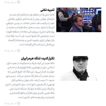
۱۴۰۵.۰۵.۰۲
تنبیه نفتی
ادامه تنش‌ها در منطقه وارد مرحله‌ای تازه شده و
بازارهای جهانی، پیش از هر شاخص دیگری، واکنش
خود را در قیمت نفت نشان داده‌اند. در چنین شرایطی،
آمریکا با تداوم سیاست‌های جنگ‌طلبانه و حمایت از
روندهای تنش‌زا، بر پیچیدگی معادلات منطقه افزوده
است؛ وضعیتی که نه‌تنها امنیت غرب آسیا، بلکه ثبات
بازار جهانی انرژی، زنجیره تامین و چشم‌انداز اقتصاد
بین‌الملل را نیز تحت تاثیر قرارداده است.
۱۴۰۵.۰۵.۰۲
تکرار کنید: تنگه هرمز ایران
تنگه هرمز، این آبراه باریک و استراتژیک در جنوب ایران
اسلامی، یکی از مهم‌ترین نقاط ژئوپلیتیک و حساس
جهان به شمار می‌رود. این تنگه که خلیج فارس را به
دریای عمان و آب‌های آزاد متصل می‌کند، مسیر عبور
حدود ۲۰ درصد از نفت خام جهان و مقادیر قابل
توجهی از گاز طبیعی مایع است. برای کشورمان، کنترل
و اشراف بر این تنگه نه تنها یک مسئله امنیت ملی،
بلکه اهرمی کلیدی برای دفاع از منافع اقتصادی و
راهبردی در برابر تهدیدهای خارجی است.
۱۴۰۵.۰۵.۰۲