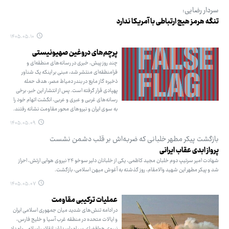
سردار رضایی:
تنگه هرمز هیچ ارتباطی با آمریکا ندارد
۱۴۰۵.۰۵.۱۰
پرچم‌های دروغین صهیونیستی
چند روز پیش، خبری در رسانه‌های منطقه‌ای و
فرامنطقه‌ای منتشر شد، مبنی بر اینکه یک شناور
ذخیره گاز مایع در بندر دمیاط مصر، هدف حمله
پهپادی قرار گرفته است. پس از انتشار این خبر، برخی
رسانه‌های غربی و عبری و عربی، انگشت اتهام خود را
به سوی ایران و نیروهای محور مقاومت نشانه رفتند.
۱۴۰۵.۰۵.۰۹
بازگشت پیکر مطهر خلبانی که ضربه‌اش بر قلب دشمن نشست
پرواز ابدی عقاب ایرانی
شهادت امیر سرتیپ دوم خلبان مجید کاظمی، یکی از خلبانان دلیر سوخو ۲۴ نیروی هوایی ارتش، احراز
شد و پیکر مطهر این شهید والامقام، روز گذشته به آغوش میهن اسلامی، بازگشت.
۱۴۰۵.۰۵.۰۷
عملیات ترکیبی مقاومت
در ادامه تنش‌های شدید میان جمهوری اسلامی ایران
و ایالات متحده در منطقه غرب آسیا و خلیج فارس،
نیروی هوافضای سپاه پاسداران انقلاب اسلامی بامداد