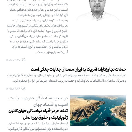
یک هفته اخیر دل ایرانیان وطن‌دوست را به درد آورده
است. در این مدت پل‌ها و جاده‌های مختلفی هدف
قرار گرفته‌اند و جوانان رشید ایران به شهادت
رسیده‌اند. اگرچه ایران نیز در پاسخ به این جنایات،
زیرساخت‌های دشمن آمریکایی در کشورهای حاشیه
خلیج فارس را مورد اصابت قرار داده و اهداف مهمی را
نابود کرده است، اما در سایه این تبادل آتش، جنگی
دیگر در جریان است که شاید خیلی مورد توجه عامه
مردم نباشد و آن، جنگ نفت و انرژی است که برای
آمریکا بسیار پرهزینه است.
۱۴۰۵.۰۴.۲۷
حملات تجاوزکارانه آمریکا به ایران مصداق جنایات جنگی است
امیرسعید ایروانی، سفیر و نماینده دائم جمهوری اسلامی ایران در سازمان ملل در نامه‌ای به شورای امنیت
و دبیرکل سازمان ملل، اقدامات تجاوزکارانه و حمله به زیرساخت‌های غیرنظامی ایران را محکوم کرد.
۱۴۰۵.۰۴.۲۶
در تبیین نقطه تلاقی حقوق، سیاست،
امنیت و اقتصاد جهان
تنگه هرمز؛ آبراه مواصلاتی جهان کانون
ژئوپلیتیک و حقوق بین‌الملل
از منظر حقوق بین‌الملل، تنگه هرمز در زمره تنگه‌های
مورد استفاده برای کشتیرانی بین‌المللی قرار می‌گیرد.