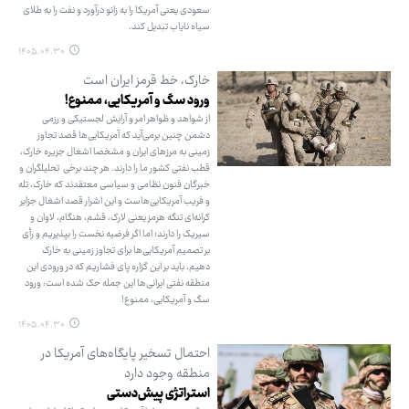
سعودی یعنی آمریکا را به زانو درآورد و نفت را به طلای
سیاه نایاب تبدیل کند.
۱۴۰۵.۰۴.۳۰
خارک، خط قرمز ایران است
ورود سگ و آمریکایی، ممنوع!
از شواهد و ظواهر امر و آرایش لجستیکی و رزمی
دشمن چنین برمی‌آید که آمریکایی‌ها قصد تجاوز
زمینی به مرزهای ایران و مشخصا اشغال جزیره خارک،
قطب نفتی کشور ما را دارند. هر چند برخی تحلیلگران و
خبرگان فنون نظامی و سیاسی معتقدند که خارک، تله
و فریب آمریکایی‌هاست و این اشرار قصد اشغال جزایر
کرانه‌ای تنگه هرمز یعنی لارک، قشم، هنگام، لاوان و
سیریک را دارند؛ اما اگر فرضیه نخست را بپذیریم و رأی
بر تصمیم آمریکایی‌ها برای تجاوز زمینی به خارک
دهیم، باید بر این گزاره پای فشاریم که در ورودی این
منطقه نفتی ایرانی‌ها این جمله حک شده است: ورود
سگ و آمریکایی، ممنوع!
۱۴۰۵.۰۴.۳۰
احتمال تسخیر پایگاه‌های آمریکا در
منطقه وجود دارد
استراتژی پیش‌دستی