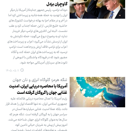
گاوچران بزدل
دونالد ترامپ، رئیس‌جمهور جنایتکار آمریکا بار دیگر
ایران را تهدید به حمله همه‌جانبه و زیرساختی کرد اما
در آخر و در مقام اجرا به بهانه درخواست کشورک‌های
حاشیه خلیج فارس، از این حمله اجتناب کرد و عقب
نشست. البته این لاف‌زنی‌های ترامپ دیگر خریدار
ندارد؛ او به وضوح دروغ می‌گوید؛ حمله نکردنش به
ایران از ترسش نشأت می‌گیرد؛ اعراب و زیرساخت‌های
اعراب برای ترامپ فاقد ارزش و وجاهت است؛ ترامپ
ترسید که به زیرساخت‌های ایران حمله کند و آنگاه
مجبور شود که در فرودگاه واشنگتن با انبوهی از
تابوت‌های سربازان آمریکایی مواجه شود.
۱۴۰۵.۰۵.۱۱
تنگه هرمز؛ گلوگاه انرژی و نان جهان
آمریکا با محاصره دریایی ایران، امنیت
غذایی جهان را گروگان گرفته است
رژیم آمریکا با اعمال محاصره دریایی ظالمانه علیه
جمهوری اسلامی ایران، نه تنها اقتصاد ایران را هدف قرار
داده، بلکه عملا امنیت غذایی میلیاردها انسان در
سراسر جهان را به گروگان گرفته است. تنگه هرمز که
سال‌ها به‌عنوان گلوگاه انرژی جهان شناخته می‌شد،
امروز بیش از پیش به شریان حیاتی تامین کود
شیمیایی و نهاده‌های کشاورزی تبدیل شده است.