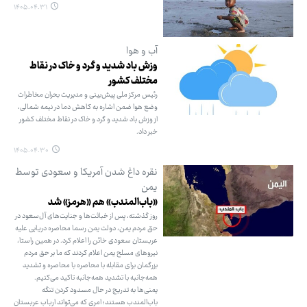
۱۴۰۵.۰۴.۳۱
آب و هوا
وزش باد شدید و گرد و خاک در نقاط
مختلف کشور
رئیس مرکز ملی پیش‌بینی و مدیریت بحران مخاطرات
وضع هوا ضمن اشاره به کاهش دما در نیمه شمالی،
از وزش باد شدید و گرد و خاک در نقاط مختلف کشور
خبر داد.
۱۴۰۵.۰۴.۳۰
نقره داغ شدن آمریکا و سعودی توسط
یمن
«باب‌المندب» هم «هرمز» شد
روز گذشته، پس از خباثت‌ها و جنایت‌های آل‌سعود در
حق مردم یمن، دولت یمن رسما محاصره دریایی علیه
عربستان سعودی خائن را اعلام کرد. در همین راستا،
نیروهای مسلح یمن اعلام کردند که ما بر حق مردم
بزرگمان برای مقابله با محاصره با محاصره و تشدید
همه‌جانبه با تشدید همه‌جانبه تاکید می‌کنیم.
یمنی‌ها به تدریج در حال مسدود کردن تنگه
باب‌المندب هستند؛ امری که می‌تواند ارباب عربستان