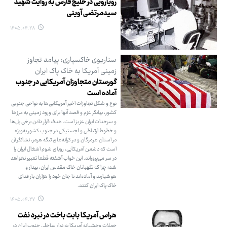
رویارویی در خلیج فارس به روایت شهید
سیدمرتضی آوینی
۱۴۰۵.۰۴.۲۸
سناریوی خاکسپاری؛ پیامد تجاوز
زمینی آمریکا به خاک پاک ایران
گورستان متجاوزان آمریکایی در جنوب
آماده است
نوع و شکل تجاوزات اخیر آمریکایی‌ها به نواحی جنوبی
کشور، بیانگر عزم و قصد آنها برای ورود زمینی به مرزها
و سرحدات ایران عزیز است. هدف قرار دادن برخی پل‌ها
و خطوط ارتباطی و لجستیکی در جنوب کشور به‌ویژه
در استان هرمزگان و در کرانه‌های تنگه هرمز، نشانگر آن
است که دشمن آمریکایی، رویای شوم اشغال ایران را
در سر می‌پروراند. این خواب آشفته قطعا تعبیر نخواهد
شد؛ چرا که نگهبانان خاک مقدس ایران، بیدار و
هوشیارند و آماده‌اند تا جان خود را هزاران بار فدای
خاک پاک ایران کنند.
۱۴۰۵.۰۴.۲۷
هراس آمریکا بابت باخت در نبرد نفت
حملات وحشیانه آمریکا به نوار ساحلی جنوب ایران در