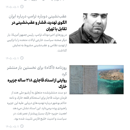
۱۴۰۵.۰۵.۱۱
عقب‌نشینی دوباره ترامپ درباره ایران
الگوی تهدید، فشار و عقب‌نشینی در
تقابل با تهران
در روزهای اخیر دونالد ترامپ، رئیس‌جمهور آمریکا، بار
دیگر صحنه سیاست خارجی ایالات متحده را با ترکیبی
از تهدید نظامی و عقب‌نشینی مشروط به نمایش
گذاشت.
۱۴۰۵.۰۵.۱۱
روزنامه «آگاه» برای نخستین بار منتشر
کرد
روایتی از اسناد قاجاری ۲۱۸ ساله جزیره
خارک
دو سند منتشرنشده متعلق به آرشیو ملی هند از
فرمان دولت قاجار برای استحکام قلعه خارک و نامه
حاکم بوشهر درباره تهدیدهای دریایی علیه این جزیره
راهبردی پرده برمی‌دارد. این اسناد نشان می‌دهد
اهمیت جزیره خارک بسیار پیشتر از عصر نفت، در
سیاست و امنیت خلیج فارس تثبیت شده بود.
۱۴۰۵.۰۵.۱۱