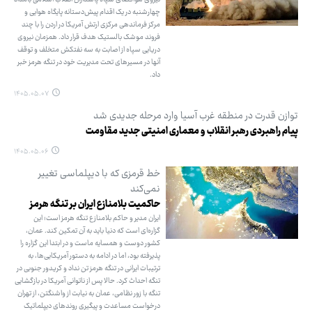
چهارشنبه در یک اقدام پیش‌دستانه پایگاه هوایی و
مرکز فرماندهی مرکزی ارتش آمریکا در اردن را با چند
فروند موشک بالستیک هدف قرار داد. همزمان نیروی
دریایی سپاه از اصابت به سه نفتکش متخلف و توقف
آنها در مسیرهای تحت مدیریت خود در تنگه هرمز خبر
داد.
۱۴۰۵.۰۵.۰۷
توازن قدرت در منطقه غرب آسیا وارد مرحله جدیدی شد
پیام راهبردی رهبر انقلاب و معماری امنیتی جدید مقاومت
۱۴۰۵.۰۵.۰۶
خط قرمزی که با دیپلماسی تغییر
نمی‌کند
حاکمیت بلامنازع ایران بر تنگه هرمز
ایران مدیر و حاکم بلامنازع تنگه هرمز است؛ این
گزاره‌ای است که دنیا باید به آن تمکین کند. عمان،
کشور دوست و همسایه ماست و در ابتدا این گزاره را
پذیرفته بود، اما در ادامه به دستور آمریکایی‌ها، به
ترتیبات ایرانی در تنگه هرمز تن نداد و کریدور جنوبی در
تنگه احداث کرد. حالا پس از ناتوانی آمریکا در بازگشایی
تنگه با زور نظامی، عمان به نیابت از واشنگتن، از تهران
درخواست مساعدت و پیگیری روندهای دیپلماتیک