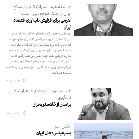
چرا تنگه هرمز استراتژیک‌ترین سلاح
ایران در جنگ موجودیتی است؟
اهرمی برای افزایش تاب‌آوری اقتصاد
ایران
روی نقشه جهان، کمتر نقطه‌ای به اندازه تنگه هرمز
می‌تواند با یک تغییر کوچک در رفتار، بازار انرژی سراسر
کره زمین را به لرزه بیندازد. از این گذرگاه باریک میان
خلیج فارس و دریای عمان، چیزی نزدیک به یک‌پنجم
تجارت دریایی نفت جهان عبور می‌کند. رقمی که به
تنهایی نشان می‌دهد چرا هر خبر کوچک درباره امنیت
این آبراه، در تهران، واشنگتن، لندن و توکیو به یک اندازه
شنیده می‌شود.
۱۴۰۵.۰۴.۳۱
هندسه نوین اقتصادی در غبار نبرد
تاب‌آوری
برآمدن از خاکستر بحران
۱۴۰۵.۰۴.۳۱
عکس خبر
بندرعباس؛ جان ایران