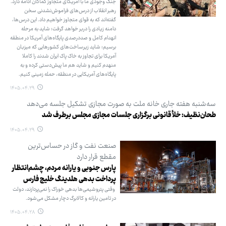
جنگ وجودی ما با آمریکای متجاوز کماکان ادامه دارد.
رهبر انقلاب از درس‌های فراموش‌نشدنی سخن
گفته‌اند که به قوای متجاوز خواهیم داد. این درس‌ها،
دامنه زیادی را دربر خواهد گرفت؛ شاید به مرحله
انهدام کامل و صددرصدی پایگاه‌های آمریکا در منطقه
برسیم؛ شاید زیرساخت‌های کشورهایی که میزبان
آمریکا برای تجاوز به خاک پاک ایران شدند را کاملا
منهدم کنیم و شاید هم ما پیش‌دستی کرده و به
پایگاه‌های آمریکایی در منطقه، حمله زمینی کنیم.
۱۴۰۵.۰۴.۲۹
سه‌شنبه هفته جاری خانه ملت به صورت مجازی تشکیل جلسه می‌دهد
طحان‌نظیف: خلأ قانونی برگزاری جلسات مجازی مجلس برطرف شد
۱۴۰۵.۰۴.۲۹
صنعت نفت و گاز در حساس‌ترین
مقطع قرار دارد
پارس جنوبی و یارانه مردم، چشم‌انتظار
پرداخت بدهی هلدینگ خلیج فارس
وقتی پتروشیمی‌ها بدهی خوراک را نمی‌پردازند، دولت
در تامین یارانه و کالابرگ دچار مشکل می‌شود.
۱۴۰۵.۰۴.۲۸