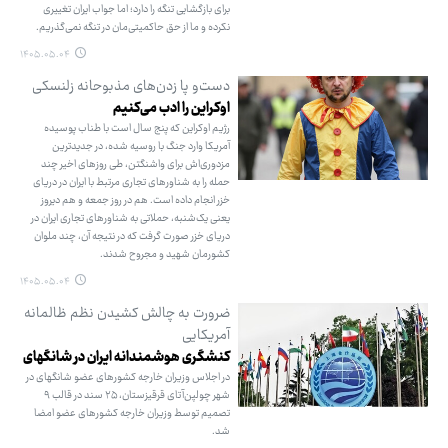
برای بازگشایی تنگه را دارد؛ اما جواب ایران تغییری
نکرده و ما از حق حاکمیتی‌مان در تنگه نمی‌گذریم.
۱۴۰۵.۰۵.۰۴
دست‌و پا زدن‌های مذبوحانه زلنسکی
اوکراین را ادب می‌کنیم
رژیم اوکراین که پنج سال است با طناب پوسیده
آمریکا وارد جنگ با روسیه شده، در جدیدترین
مزدوری‌اش برای واشنگتن، طی روزهای اخیر چند
حمله را به شناورهای تجاری مرتبط با ایران در دریای
خزر انجام داده است. هم در روز جمعه و هم دیروز
یعنی یک‌شنبه، حملاتی به شناورهای تجاری ایران در
دریای خزر صورت گرفت که در نتیجه آن، چند ملوان
کشورمان شهید و مجروح شدند.
۱۴۰۵.۰۵.۰۴
ضرورت به چالش کشیدن نظم ظالمانه
آمریکایی
کنشگری هوشمندانه ایران در شانگهای
در اجلاس وزیران خارجه کشورهای عضو شانگهای در
شهر چولپن‌آتای قرقیزستان، ۲۵ سند در قالب ۹
تصمیم توسط وزیران خارجه کشورهای عضو امضا
شد.