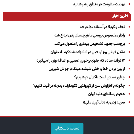
نهضت مقاومت در منطق رهبر شهید
آخرین اخبار
نجف و کربلا در آستانه ۵۰ درجه
رادار مخصوص بررسی ماهیچه‌های بدن ابداع شد
برچسب جدید، تشخیص بیماری را متحول می‌کند
مقتل‌خوانی روز اربعین در امامزاده شاه‌کرم ـ اصفهان
۱۲ ترفند ساده که جلوی پرخوری عصبی و اضافه ‌وزن را می‌گیرد
از بین بردن خط و خش شیشه عینک با جوش شیرین
چطور ممکن است ناگهان کر شویم؟
چگونه با افزایش سن از «پروتئین نگهدارنده بدن» مراقبت کنیم؟
هجوم رسانه‌ای علیه ایران
ضربه زدن به «تاب‌آوری ملی»
نسخه دسکتاپ