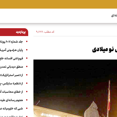
ه ای
کد مطلب:
۹٬۶۲۶
پربازدید
جلد شماره ۶۰۷ روزنامه آگاه
 نو میلادی
پایان هـژمـونی آمریـک
فروپاشی افسانه خلع
منطق دیدبانی تمدن 
از «صبر استراتژیک» 
از «نظم» سایکس-پیک
از خطای محاسبات آمری
هجوم رسانه‌ای علیه ا
شبی که خاورمیانه 