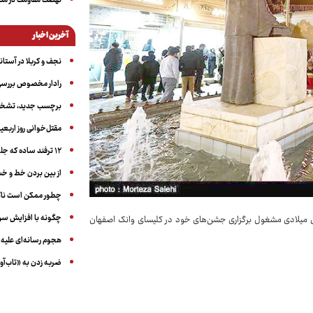
نهضت مقاومت در منط
آخرین اخبار
نجف و کربلا در آستانه ۵۰ در
رادار مخصوص بررسی 
برچسب جدید، تشخیص
مقتل‌خوانی روز اربعین
۱۲ ترفند ساده که جلوی پرخوری عصبی و اضافه ‌وزن را می‌گیرد
از بین بردن خط و 
چطور ممکن است ناگ
چگونه با افزایش سن 
ی میلادی مشغول برگزاری جشن‌های خود در کلیسای وانک اصفهان
هجوم رسانه‌ای علیه ا
ضربه زدن به «تاب‌آو