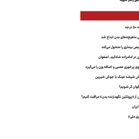
ق رهبر شهید
جه
ماهیچه‌های بدن ابداع شد
 بیماری را متحول می‌کند
 در امامزاده شاه‌کرم ـ اصفهان
خش شیشه عینک با جوش شیرین
هان کر شویم؟
از «پروتئین نگهدارنده بدن» مراقبت کنیم؟
یران
ری ملی»