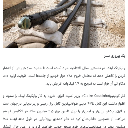
یک پیروزی سبز
وایکینگ لینک در نخستین سال افتتاحیه خود آماده است تا حدود ۶۰۰ هزار تن از انتشار
کربن را کاهش دهد که معادل خروج ۲۸۰ هزار خودرو از جاده‌ها است. ظرفیت اولیه ۸۰۰
مگاواتی آن قرار است به تدریج به ۱.۴ گیگاوات افزایش یابد.
کلر کوتینیو(Claire Coutinho)، وزیر امنیت انرژی، شروع به کار وایکینگ لینک را ستود و
اظهار داشت: این کابل ۴۷۵ مایلی طولانی‌ترین کابل برق زمینی و زیر دریایی در جهان است
و انرژی پاک‌تر، ارزان‌تر و ایمن‌تر را برای تامین برق ۲.۵ میلیون خانه در انگلیس فراهم
می‌کند. او همچنین خاطرنشان کرد که خانواده‌های بریتانیایی در طول دهه آینده ۵۰۰
میلیون پوند در صورتحساب‌های خود صرفه جویی خواهند کرد و در عین حال انتشار