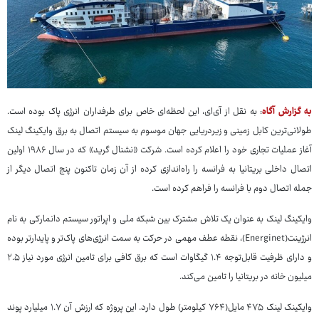
به گزارش آگاه
: به نقل از آی‌ای، این لحظه‌ای خاص برای طرفداران انرژی پاک بوده است.
طولانی‌ترین کابل زمینی و زیردریایی جهان موسوم به سیستم اتصال به برق وایکینگ لینک
آغاز عملیات تجاری خود را اعلام کرده است. شرکت «نشنال گرید» که در سال ۱۹۸۶ اولین
اتصال داخلی بریتانیا به فرانسه را راه‌اندازی کرده از آن زمان تاکنون پنج اتصال دیگر از
جمله اتصال دوم با فرانسه را فراهم کرده است.
وایکینگ لینک به عنوان یک تلاش مشترک بین شبکه ملی و اپراتور سیستم دانمارکی به نام
انرژینت(Energinet)، نقطه عطف مهمی در حرکت به سمت انرژی‌های پاک‌تر و پایدارتر بوده
و دارای ظرفیت قابل‌توجه ۱.۴ گیگاوات است که برق کافی برای تامین انرژی مورد نیاز ۲.۵
میلیون خانه در بریتانیا را تامین می‌کند.
وایکینک لینک ۴۷۵ مایل(۷۶۴ کیلومتر) طول دارد. این پروژه که ارزش آن ۱.۷ میلیارد پوند