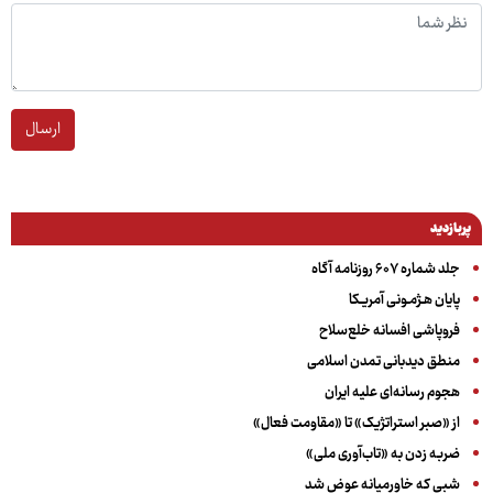
ارسال
پربازدید
جلد شماره ۶۰۷ روزنامه آگاه
پایان هـژمـونی آمریـکا
فروپاشی افسانه خلع‌سلاح
منطق دیدبانی تمدن اسلامی
هجوم رسانه‌ای علیه ایران
از «صبر استراتژیک» تا «مقاومت فعال»
ضربه زدن به «تاب‌آوری ملی»
شبی که خاورمیانه عوض شد