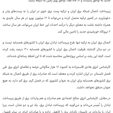
جدید به توافق رسیدند و ۱۶ ماه بعد، توافق روی زمین به نتیجه رسید.
زیرساخت اتصال شبکه برق ایران و ترکیه پست برق خوی در ایران را به پست‌های وان و
دغوبایزید در کشور ترکیه متصل کرده و می‌تواند تا ۱۲ میلیون یورو در هر سال عایدی به
همراه داشته باشد؛ به معنای دیگر با درآمد احداث این خط ایران می‌تواند، هر سال ساخت
۲ نیروگاه خورشیدی جدید را تامین مالی کند.
اتصال برق ایران به ترکیه تنها طرح زیرساخت تبادل برق ایران با کشورهای همسایه نیست و
در دو سال گذشته ظرفیت اتصال برق ایران با کشورهای همسایه ۳۰ درصد رشد کرده
است. البته این رشد بر اساس پروژه‌هایی محاسبه شده که تا این لحظه رسانه‌ای شده‌اند.
کارشناس انرژی هادی قاسم‌زاده به کمبود ۱۲ هزار مگاواتی عرضه و تقاضای انرژی برق طی
فصل تابستان در ایران اشاره کرده و معتقد است که صادرات برق از طریق اتصال به شبکه
برق کشورهای همسایه برای ایران به عنوان کشوری که در فصل گرم، برق کم دارد، به هیچ
عنوان منطق نخواهد داشت.
در مقابل، کارشناس انرژی صالح اعتمادی هم صادرات و هم واردات برق از طریق زیرساخت
تبادل را مُیَسر می‌داند و می‌گوید که زیرساخت تبادل برق، یک تیر و دو نشان است، زیرا
ایران با واردات در تابستان ناترازی برق را کاهش داده و با صادرات انرژی در سایر فصول