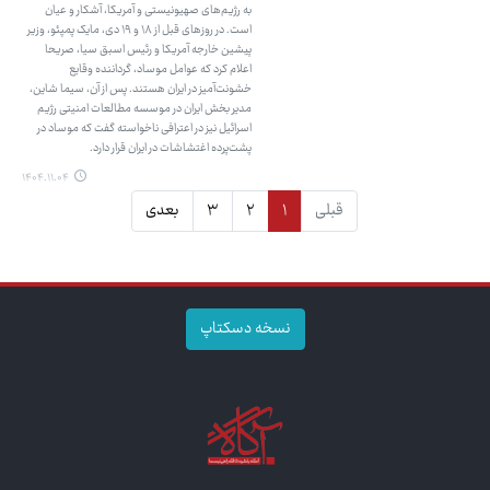
به رژیم‌های صهیونیستی و آمریکا، آشکار و عیان
است. در روزهای قبل از ۱۸ و ۱۹ دی، مایک پمپئو، وزیر
پیشین خارجه آمریکا و رئیس اسبق سیا، صریحا
اعلام کرد که عوامل موساد، گرداننده وقایع
خشونت‌آمیز در ایران هستند. پس از آن، سیما شاین،
مدیر بخش ایران در موسسه مطالعات امنیتی رژیم
اسرائیل نیز در اعترافی ناخواسته گفت که موساد در
پشت‌پرده اغتشاشات در ایران قرار دارد.
۱۴۰۴.۱۱.۰۴
قبلی
۱
۲
۳
بعدی
نسخه دسکتاپ