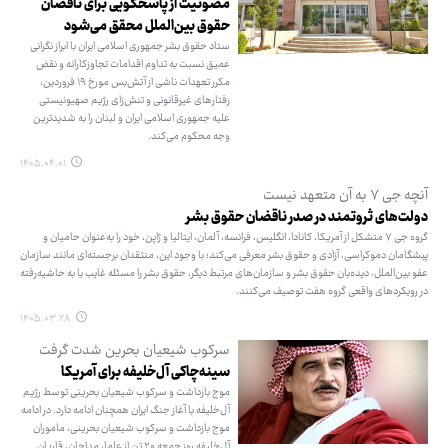
مصونیت از پاسخگویی برای ناقضان
حقوق بین‌الملل محقق می‌شود
ستاد حقوق بشر جمهوری اسلامی ایران با ابراز نگرانی
عمیق نسبت به تداوم اقدامات تجاوزکارانه و نقض
مکرر تعهدات ناشی از آتش‌بس مورخ ۱۹ فروردین،
رفتارهای غیرقانونی و تنش‌زای رژیم صهیونیستی
علیه جمهوری اسلامی ایران و لبنان را به شدیدترین
وجه محکوم می‌کند.
۱۴۰۵.۰۴.۰۱
آنچه جی ۷ به آن متعهد نیست
دولت‌های ثروتمند در صدر ناقضان حقوق بشر
گروه جی ۷ متشکل از آمریکا، کانادا، انگلیس، فرانسه، آلمان، ایتالیا و ژاپن، خود را به‌عنوان حامیان و
پیشگامان دموکراسی، آزادی و حقوق بشر معرفی می‌کند؛ با وجود این، منتقدان برجسته‌ای مانند سازمان
عفو بین‌الملل، دیده‌بان حقوق ‌بشر و سازمان‌های مرتبط دیگر، حقوق بشر را مسئله غایب یا به حاشیه‌رفته
در رویکردهای واقعی گروه هفت توصیف می‌کنند.
۱۴۰۵.۰۳.۲۸
سرکوب شیعیان بحرین شدت گرفت
سینه‌چاکی آل‌خلیفه برای آمریکا
موج بازداشت و سرکوب شیعیان بحرینی توسط رژیم
آل‌خلیفه با آغاز جنگ ایران همچنان ادامه دارد. در ادامه
موج بازداشت و سرکوب شیعیان بحرینی، ماموران
آل‌خلیفه روز جمعه ۲۰ تن از علما، مداحان، قاریان