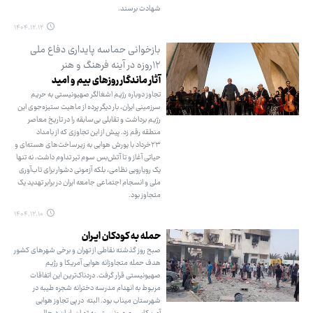
شهادت برسند.
۱۴۰۴.۱۲.۱۲
بازخوانی حماسه پایداری دفاع ملی
۱۲روزه در آینه فرهنگ و هنر
آثار ماندگار روزهای بیم و امید
تجاوز دوباره رژیم اشغالگر صهیونیستی به حریم
سرزمینی ایران، بار دیگر پرده از ماهیت ستیزه‌جوی این
رژیم برداشت و تقابلی بی‌سابقه را در تاریخ معاصر
منطقه رقم زد. پیش از این تجاوزی که از بامداد
۲۳خرداد با یورش هوایی به زیرساخت‌های هسته‌ای و
حیاتی آغاز و تا آتش‌بس سوم تیر تداوم داشت، نه تنها
یک رویارویی نظامی، بلکه آزمونی دشوار برای تاب‌آوری
ملی و انسجام اجتماعی جامعه ایران در برابر تهدید یک
متجاوز بود.
۱۴۰۴.۱۲.۱۰
حمله به کودکان ایـران
صبح روز گذشته نقاطی از تهران و برخی شهرهای کشور
هدف حمله متجاوزانه هوایی آمریکا و رژیم
صهیونیستی قرار گرفت. دردناک‌ترین این اتفاقات
مربوط به انهدام مدرسه دخترانه شجره طیبه در
شهرستان میناب بود. البته در پی تجاوز هوایی