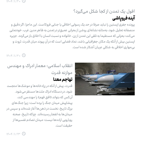
۱۴۰۴.۱۱.۳۰
افول یک تمدن از کجا شکل می‌گیرد؟
آینه فروپاشی
پرونده جفری اپستین را نباید صرفا در حد یک رسوایی اخلاقی یا جنایی فروکاست. این ماجرا، اگر دقیق و
منصفانه تحلیل شود، به‌مثابه نشانه‌ای روشن از بحرانی عمیق‌تر در تمدن به ظاهر مدرن غرب، خودنمایی
می‌کند؛ بحرانی که مستقیما به تلقی این تمدن از زن، خانواده و نسبت انسان با اخلاق باز می‌گردد. جزیره
اپستین بیش از آنکه یک مکان جغرافیایی باشد، نماد فضایی است که در آن پیوند میان قدرت، ثروت و
بی‌مهاری اخلاقی به شکلی عریان آشکار شده است.
۱۴۰۴.۱۱.۳۰
انقلاب اسلامی؛ معمار ادراک و مهندس
موازنه قدرت
تهاجم معنا
قدرت، پیش از آنکه در زرادخانه‌ها و موشک‌ها متجسد
شود، در دستگاه ادراک ملت‌ها مستقر می‌شود.
آن‌کس که بتواند «افق فهم» را مهندسی کند،
پیشاپیش میدان جنگ را برده است؛ زیرا جنگ‌های
بزرگ تاریخ، نخست در ذهن‌ها آغاز شده‌اند و سپس در
میدان‌ها به انفجار رسیده‌اند. چراکه تاریخ، صحنه
رویارویی اراده‌ها نیست؛ میدان تصادم تفسیرها از
حقیقت است.
۱۴۰۴.۱۱.۲۳