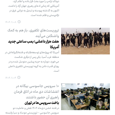
دونالد ترامپ را مورد بحث قرار داده و اعلام کرد:
آمریکایی که زمانی ادعای رهبری جهان آزاد را داشت،
اکنون به گذشته پیوسته و تبدیل به دولتی غرق در
نژادپرستی و ظلم شده است.
۱۴۰۴.۱۱.۰۸
تروریست‌های تکفیری، باز هم به کمک
واشنگتن می‌آیند
هفت هزار داعشی؛ بمب ساعتی جدید
آمریکا
آمریکا که پروژه‌های توسعه‌طلبانه و فتنه‌انگیزانه‌اش در
منطقه غرب آسیا، یکی پس از دیگری شکست
می‌خورد، دوباره به حربه پیشین متوسل شده و در
رویای قدرت دادن به گروه تروریستی تکفیری داعش
است.
۱۴۰۴.۱۱.۰۴
۱۰ سرویس جاسوسی بیگانه در
اغتشاشات دی ‌ماه در اتاق فرمان
راهبری آن حضور داشتند
باخت سرویس‌ها در تهران
در فتنه خشن دی‌ماه ۱۴۰۴ نقش و عاملیت دو
سرویس جاسوسی – تروریستی موساد و سیا وابسته