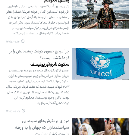
راهــــزن مـتوهـم
رئیس‌جمهور آمریکا صریحا به دزدی دریایی علیه ایران
اقرار کرده است. این اقدام راهزنانه آمریکا، آشکارا مغایر
با منشور سازمان ملل و مقوله آزادی دریانوردی وفق
کنوانسیون حقوق دریاهاست. از سوی دیگر، اعتراف
ترامپ به دزدی دریایی، بار دیگر سیاست تروریسم
اقتصادی آمریکا را در قبال ملت‌ها، عیان می‌کند.
۱۴۰۵.۰۲.۱۴
چرا مرجع حقوق کودک چشمانش را بر
کودک‌کشی بست؟
سکوت شرم‌آور یونیسف
صندوق کودکان ملل متحد موسوم به یونیسف، در
جریان تجاوز اخیر آمریکا و رژیم صهیونیستی به ایران،
سکوتی مرگبار اتخاذ کرد. در جریان این تجاوز، حدود
۳۸۳ کودک شهید شدند که هفت کودک زیر یک سال،
۲۵۵ نفر بین یک تا ۱۲ سال و ۱۲۱ نفر بین ۱۲ تا ۱۸ سال
بودند. با این وجود یونیسف از محکوم کردن این
کودک‌کشی آشکار سر باز زد.
۱۴۰۵.۰۲.۰۷
مروری بر نگرش‌های سینمایی
سیاستمداران که جهان را به ورطه
نابودی کشانده است