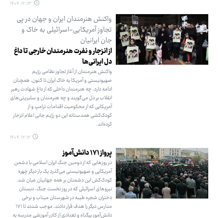
۱۴۰۴.۱۲.۱۳
واکنش هنرمندان ایران و جهان در پی
تجاوز آمریکایی-اسرائیلی به خاک و
جان ایرانیان
از انزجار و نفرت هنرمندان خارجی تا داغ
دل ایرانی‌ها
واکنش هنرمندان از آغاز تجاوز نظامی رژیم
صهیونیستی و آمریکا به خاک ایران تا کنون، همچنان
ادامه دارد. چه هنرمندان داخلی که از داغ شهادت رهبر
انقلاب بر دل می‌گویند و چه هنرمندان و سلبریتی‌های
آمریکایی که از محکومیت اقدامات ترامپ و از
کودک‌کشی همدستانه این دو رژیم جانی اعلام انزجار
کرده‌اند.
۱۴۰۴.۱۲.۱۲
پرواز ۱۷۱ دانش‌آموز
در روزهایی که از دومین جنگ ایران اسلامی با دشمن
آمریکایی و صهیونیستی می‌گذرد یک بار دیگر چهره
کودک‌کش این دشمنان بر همه جهانیان عیان شد.
نیروهای اسرائیلی که در روز نخست جنگ، دبستان
دختران شجره طیبه در شهرستان میناب و برخی
مدارس دیگر را هدف قرار دادند، موجب شدند تا ۱۷۱
دانش‌آموز بیگناه و تعدادی از کادر آموزشی مدرسه به