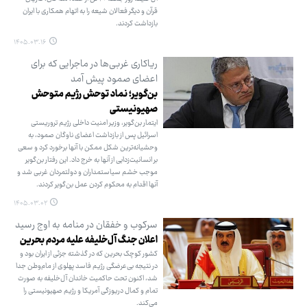
قرآن و دیگر فعالان شیعه را به اتهام همکاری با ایران
بازداشت کردند.
۱۴۰۵.۰۳.۱۶
ریاکاری غربی‌ها در ماجرایی که برای
اعضای صمود پیش آمد
بن‌گویر؛ نماد توحش رژیم متوحش
صهیونیستی
ایتمار بن‌گویر، وزیر امنیت داخلی رژیم تروریستی
اسرائیل پس از بازداشت اعضای ناوگان صمود، به
وحشیانه‌ترین شکل ممکن با آنها برخورد کرد و سعی
بر انسانیت‌زدایی از آنها به خرج داد. این رفتار بن‌گویر
موجب خشم سیاستمداران و دولتمردان غربی شد و
آنها اقدام به محکوم کردن عمل بن‌گویر کردند.
۱۴۰۵.۰۳.۰۲
سرکوب و خفقان در منامه به اوج رسید
اعلان جنگ آل‌خلیفه علیه مردم بحرین
کشور کوچک بحرین که در گذشته جزئی از ایران بود و
در نتیجه بی‌عرضگی رژیم فاسد پهلوی از مام‌وطن جدا
شد، اکنون تحت حاکمیت خاندان آل‌خلیفه به صورت
تمام و کمال دریوزگی آمریکا و رژیم صهیونیستی را
می‌کند.