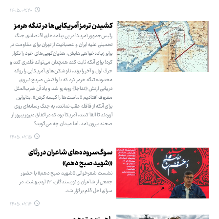
۱۴۰۵.۰۲.۲۰
کشیدن ترمز آمریکایی‌ها در تنگه هرمز
رئیس‌جمهور آمریکا در پی پیامدهای اقتصادی جنگ
تحمیلی علیه ایران و عصبانیت از تهران برای مقاومت در
برابر زیاده‌خواهی‌هایش، هذیان‌گویی‌های خود را تکرار
کرد! برای آنکه ثابت کند همچنان می‌تواند قلدری کند و
حرف اول و آخر را بزند، ناوشکن‌های آمریکایی را روانه
محدوده تنگه هرمز کرد که با واکنش صریح نیروی
دریایی ارتش «نداجا» روبه‌رو شد و یاد آن ضرب‌المثل
معروف افتادیم «ماست‌ها را کیسه کردن»، بنابراین
برای آنکه از قافله عقب نمانند، به جنگ رسانه‌ای روی
آوردند تا القا کنند، آمریکا بود که در اتفاق دیروز پیروز از
صحنه بیرون آمد، اما میدان چه می‌گوید؟
۱۴۰۵.۰۲.۱۵
سوگ‌سروده‌های شاعران در رثای
«شهید صبح دهم»
نشست شعرخوانی «شهید صبح دهم» با حضور
جمعی از شاعران و نویسندگان، ۱۳ اردیبهشت‌، در
سرای اهل قلم برگزار شد.
۱۴۰۵.۰۲.۱۴