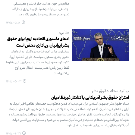
مفاهیمی چون عدالت، حقوق بشر و همبستگی
اجتماعی، می‌تواند چشم‌انداز روشن‌تری از جایگاه
تمدن‌های مستقل و در حال ظهور ارائه دهد.
۱۴۰۵.۰۵.۱۰
بقایی:
ادعای دلسوزی اتحادیه اروپا برای حقوق
بشر ایرانیان، ریاکاری محض است
سخنگوی وزارت امور خارجه در واکنش به ادعاهای
حقوق بشری مسئول سیاست خارجی اتحادیه اروپا،
تاکید کرد: همزمان با حملات به مردم ایران، این رفتارها
فقط از بین رفتن اعتبار نیست؛ ابتذال شر و اوج
ریاکاری است.
۱۴۰۵.۰۵.۰۳
بیانیه ستاد حقوق بشر
امتزاج حقوق بشر آمریکایی با کشتار غیرنظامیان
ستاد حقوق بشر جمهوری اسلامی ایران طی بیانیه‌ای ضمن محکومیت حمله‌های نظامی اخیر آمریکا به
ایران و کشتار غیرنظامیان، اعلام کرد: حمله‌هایی که به شهادت و مجروح شدن شهروندان عادی، از جمله
زنان و کودکان، انجامیده است، نقض فاحش حق حیات، اصول بنیادین حقوق بین‌الملل بشردوستانه و
تعهدات بین‌المللی دولت‌ها در حمایت از غیرنظامیان محسوب می‌شود و مسئولیت بین‌المللی دولت
آمریکا را در قبال پیامدهای این اقدام‌ها به دنبال دارد.
۱۴۰۵.۰۴.۳۱