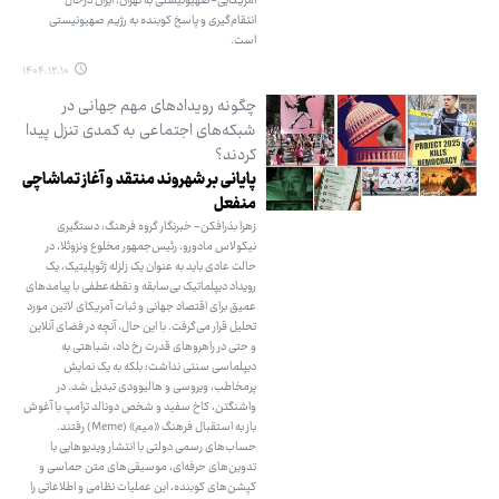
آمریکایی-صهیونیستی به تهران، ایران درحال
انتقام‌گیری و پاسخ کوبنده به رژیم صهیونیستی
است.
۱۴۰۴.۱۲.۱۰
چگونه رویدادهای مهم جهانی در
شبکه‌های اجتماعی به کمدی تنزل پیدا
کردند؟
پایانی بر شهروند منتقد و آغاز تماشاچی
منفعل
زهرا بذرافکن- خبرنگار گروه فرهنگ: دستگیری
نیکولاس مادورو، رئیس‌جمهور مخلوع ونزوئلا، در
حالت عادی باید به عنوان یک زلزله ژئوپلیتیک، یک
رویداد دیپلماتیک بی‌سابقه و نقطه‌عطفی با پیامدهای
عمیق برای اقتصاد جهانی و ثبات آمریکای لاتین مورد
تحلیل قرار می‌گرفت. با این حال، آنچه در فضای آنلاین
و حتی در راهروهای قدرت رخ داد، شباهتی به
دیپلماسی سنتی نداشت؛ بلکه به یک نمایش
پرمخاطب، ویروسی و هالیوودی تبدیل شد. در
واشنگتن، کاخ سفید و شخص دونالد ترامپ با آغوش
باز به استقبال فرهنگ «میم» (Meme) رفتند.
حساب‌های رسمی دولتی با انتشار ویدیوهایی با
تدوین‌های حرفه‌ای، موسیقی‌های متن حماسی و
کپشن‌های کوبنده، این عملیات نظامی و اطلاعاتی را