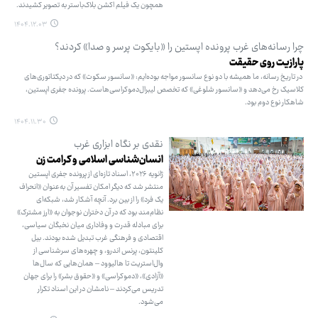
همچون یک فیلم اکشن بلاک‌باستر به تصویر کشیدند.
۱۴۰۴.۱۲.۰۳
چرا رسانه‌های غرب پرونده اپستین را «بایکوت پرسر و صدا» کردند؟
پارازیت روی حقیقت
در تاریخ رسانه، ما همیشه با دو نوع سانسور مواجه بوده‌ایم: «سانسور سکوت» که در دیکتاتوری‌های
کلاسیک رخ می‌دهد و «سانسور شلوغی» که تخصص لیبرال‌دموکراسی‌هاست. پرونده جفری اپستین،
شاهکار نوع دوم بود.
۱۴۰۴.۱۱.۳۰
نقدی بر نگاه ابزاری غرب
انسان‌شناسی اسلامی و کرامت زن
ژانویه ۲۰۲۶، اسناد تازه‌ای از پرونده جفری اپستین
منتشر شد که دیگر امکان تفسیر آن به‌عنوان «انحراف
یک فرد» را از بین برد. آنچه آشکار شد، شبکه‌ای
نظام‌مند بود که در آن دختران نوجوان به «ارز مشترک»
برای مبادله قدرت و وفاداری میان نخبگان سیاسی،
اقتصادی و فرهنگی غرب تبدیل شده بودند. بیل
کلینتون، پرنس اندرو، و چهره‌های سرشناسی از
وال‌استریت تا هالیوود – همان‌هایی که سال‌ها
«آزادی»، «دموکراسی» و «حقوق بشر» را برای جهان
تدریس می‌کردند – نامشان در این اسناد تکرار
می‌شود.