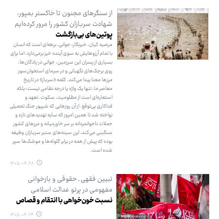
از سنگرهای مجنون تا خاکستر بمپور،
شهادت سربازان کشور را مرور کرده‌ایم
پوتین‌های بی‌بازگشت
مرضیه کیان، خبرنگار: جوانی، برهه‌ای است که انسان
با تمام آرزوهایش به سوی آینده خیز برمی‌دارد، اما برای
بسیاری از پسران این سرزمین، جوانی در پادگان‌ها،
روی برجک‌های نگهبانی و در سرمای استخوان‌سوز
مرزها معنا پیدا می‌کند. کلمه «سرباز» در تاریخ
معاصر ما، تنها یک واژه یا درجه نظامی نیست؛ بلکه
استعاره‌ای است از مظلومیت، سکوت، تعهد و
فداکاری بی‌توقع. از آن روزهایی که شیپور جنگ تحمیلی
نواخته شد تا همین امروز که سایه تهدیدهای تازه و
حملات ناجوانمردانه بر سر خاورمیانه و مرزهای کشور
سنگینی می‌کند، این سینه‌های ستبر سربازان وظیفه
بوده که پیش از همه در برابر گلوله‌ها و موشک‌ها سپر
شده است.
۱۴۰۵.۰۴.۲۸
تبیین فقهی ـ حقوقی و بازخوانی
مفهومی در پرتو عدالت اسلامی
نسبت خون‌خواهی با انتقام و قصاص
۱۴۰۵.۰۴.۲۴