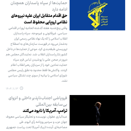
حمایت‌ها از سپاه پاسداران همچنان
ادامه دارد
حق اقدام متقابل ایران علیه نیروهای
نظامی اروپایی محفوظ است
وقتی پنج‌شنبه هفته گذشته اتحادیه اروپا در اقدامی
سیاسی، غیرقانونی و غیرموجه، سپاه پاسداران
انقلاب اسلامی را که یک نهاد نظامی رسمی ایران
به‌شمار می‌رود در فهرست سازمان‌های به اصطلاح
تروریستی طبقه‌بندی کرد، موجی از حمایت‌ها در داخل
کشور نثار پاسداران انقلاب شد. نمایندگان مجلس هم
دیروز در صحن علنی با پوشیدن لباس فرم سپاه
حمایت نمادین خود را از سربازان رهبر انقلاب اعلام
کردند. واکنش‌ها فقط محدود به نطق رئیس مجلس
شورای اسلامی یا بیانیه از سوی چند تشکل سیاسی
نشد.
۱۴۰۴.۱۱.۱۳
فروپاشی اجتناب‌ناپذیر داخلی و انزوای
بی‌سابقه بین‌المللی
ترامپ، آمریکا را نابود می‌کند
عبدالباری عطوان، نویسنده و تحلیلگر سیاسی معروف
جهان عرب و سردبیر روزنامه رأی الیوم، طی
مصاحبه‌ای، آینده تاریک آمریکا تحت ریاست جمهوری