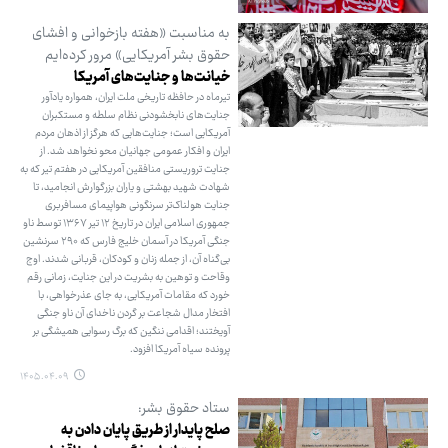
به مناسبت «هفته بازخوانی و افشای
حقوق بشر آمریکایی» مرور کرده‌ایم
خیانت‌ها و جنایت‌های آمریکا
تیرماه در حافظه تاریخی ملت ایران، همواره یادآور
جنایت‌های نابخشودنی نظام سلطه و مستکبران
آمریکایی است؛ جنایت‌هایی که هرگز از اذهان مردم
ایران و افکار عمومی جهانیان محو نخواهد شد. از
جنایت تروریستی منافقین آمریکایی در هفتم تیر که به
شهادت شهید بهشتی و یاران بزرگوارش انجامید، تا
جنایت هولناک‌تر سرنگونی هواپیمای مسافربری
جمهوری اسلامی ایران در تاریخ ۱۲ تیر ۱۳۶۷ توسط ناو
جنگی آمریکا در آسمان خلیج فارس که ۲۹۰ سرنشین
بی‌گناه آن، از جمله زنان و کودکان، قربانی شدند. اوج
وقاحت و توهین به بشریت در این جنایت، زمانی رقم
خورد که مقامات آمریکایی، به جای عذرخواهی، با
افتخار مدال شجاعت بر گردن ناخدای آن ناو جنگی
آویختند؛ اقدامی ننگین که برگ رسوایی همیشگی بر
پرونده سیاه آمریکا افزود.
۱۴۰۵.۰۴.۰۹
ستاد حقوق بشر:
صلح پایدار از طریق پایان دادن به