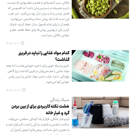
باقالی سبز، گنجینه‌ای از طعم و عطر بهاری که دوست
داریم همیشه در دسترس‌مان باشد! اما افسوس که
فصل چیدن و لذت بردن از آن زود می‌گذرد. خبر خوب
این است که با یک روش ساده و قدیمی، می‌توانیم
طعم آن را برای تمام فصول سال حفظ کنیم؛ خشک
کردن یکی از بهترین روش‌ها برای حفظ طعم، عطر و
خواص باقالی سبز است.
۱۴۰۵.۰۲.۱۰
کدام مواد غذایی را نباید در فریزر
گذاشت؟
فریزر وسیله خوبی برای ذخیره خوردنی‌هاست اما همه
مواد غذایی را هم نمی‌توان در فریزر گذاشت زیرا گاهی
یخ‌زدگی، باعث خراب شدن مواد غذایی و از بین رفتن
خواص آنها می‌شود.
۱۴۰۵.۰۲.۰۸
سبک زندگی
هشت نکته کاربردی برای از بین بردن
گرد و غبار خانه
گردوغبار خانگی، فراتر از یک آلودگی سطحی، می‌تواند
سلامت تنفسی و کیفیت زندگی را تحت تاثیر قرار دهد و
به همین دلیل شناخت روش‌های اصولی کنترل آن