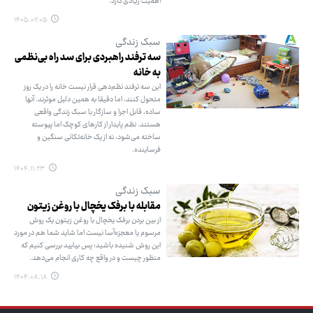
اهمیت زیادی دارد.
۱۴۰۵.۰۲.۰۵
سبک زندگی
سه ترفند راهبردی برای سد راه بی‌نظمی
به خانه
این سه ترفند نظم‌دهی قرار نیست خانه را در یک روز
متحول کنند، اما دقیقا به همین دلیل موثرند. آنها
ساده، قابل اجرا و سازگار با سبک زندگی واقعی
هستند. نظم پایدار از کارهای کوچک اما پیوسته
ساخته می‌شود، نه از یک خانه‌تکانی سنگین و
فرساینده.
۱۴۰۴.۱۱.۲۳
سبک زندگی
مقابله با برفک یخچال با روغن زیتون
از بین بردن برفک یخچال با روغن زیتون یک روش
مرسوم یا معجزه‌آسا نیست اما شاید شما هم در مورد
این روش شنیده باشید؛ پس بیایید بررسی کنیم که
منظور چیست و در واقع چه کاری انجام می‌دهد.
۱۴۰۴.۰۸.۱۸