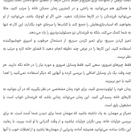
کمک گرفتن از خانواده: برای سریع‌تر انجام دادن کارها، از اعضای خانواده‌تان کمک بگیرید.
با همکاری هم می‌توانید به راحتی و در کمترین زمان ممکن خانه را مرتب کنید. مثلا
می‌توانید فرزندتان را در کارها مشارکت دهید. حتی اگر او کوچک باشد، می‌توانید از او
بخواهید که اسباب‌بازی‌هایش را جمع کند یا کتاب‌ها را سرجای خود بگذارد. این کار نه تنها
به شما کمک می‌کند، بلکه به فرزندتان نیز مسئولیت‌پذیری را یاد می‌دهد.
تمیز کردن سریع: برای تمیز کردن سریع، از دستمال مرطوب و اسپری خوشبوکننده
استفاده کنید. این کارها را در عرض چند دقیقه انجام دهید تا فضای خانه تازه و مرتب به
نظر برسد.
فقط چیزهای ضروری: سعی کنید فقط وسایل ضروری و مورد نیاز را در خانه نگه دارید. هر
چند وقت یک بار، وسایل اضافی را بررسی کرده و آنهایی که دیگر استفاده نمی‌کنید را اهدا
کنید یا دور بریزید.
زمان خود را اولویت‌بندی کنید: برای خود زمان مشخصی در نظر بگیرید که در آن بتوانید به
کارهای خانه رسیدگی کنید. این زمان می‌تواند زمانی باشد که فرزندتان خواب است یا
مشغول بازی است.
تمرکز بر مهمان: به یاد داشته باشید که مهمان شما برای دیدن شما آمده است، نه برای
بررسی جزئیات خانه. پس نگران جزئیات نباشید و از وقت گذرانی با او لذت ببرید. با رعایت
این نکات ساده، می‌توانید همیشه آماده پذیرایی از مهمان‌ها باشید و از لحظات خوب با آنها