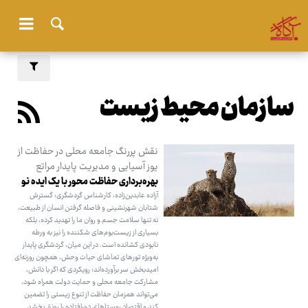
سازمان محیط زیست
نقش پررنگ جامعه محلی در حفاظت از
یوز آسیایی و مدیریت پایدار مراتع
بهره‌برداری حفاظت محور با یک ایده نو
آزاده عابدین‌زاده، کارشناس گردشگری: گسترش
شتابان شهرنشینی و فاصله ‌گرفتن انسان از طبیعت،
نه تنها سلامت جسم و روان ما را تهدید کرده، بلکه
بسیاری از زیست‌بوم‌های شکننده را نیز به ورطه
نابودی کشانده است. در این میان، گردشگری پایدار
به‌ویژه تورهای تماشای حیات وحش، همچون روزنه‌ای
امیدبخش سر برآورده‌اند؛ رویکردی که اگر با دانش،
مشارکت جامعه محلی و حمایت دولت همراه شود،
می‌تواند همزمان حفاظت از تنوع زیستی را تضمین
کند و اقتصاد روستاهای دورافتاده را رونق بخشد.