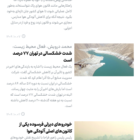
اقداماتی پیش‌دستانه را با خود به همراه دارد، اما
راهکارهایی مانند قانون هوای پاک نتوانسته‌اند به‌طور
کامل عملیاتی شوند تا هوای کشور جان تازه‌ای به‌خود
بگیرد. نتیجه آنکه برای کاهش آلودگی هوا مدارس،
مجازی می‌شوند و قانون تردد زوج و فرد از در منازل
اجرایی.
۱۴۰۴.۱۰.۰۷
محمد درویش، فعال محیط زیست:
شدت خشکسالی در تهران ۷۷ درصد
است
یک فعال محیط زیست با اشاره به بارندگی‌های اخیر در
کشور و تاثیر آن بر کاهش خشکسالی گفت: شرکت
مدیریت منابع آب ۱۵ آذر اعلام کرد که شدت
خشکسالی در ایران نسبت به دوره ۵۷ ساله، ۸۴ درصد
است اما بارش‌های اخیر آن را به مثبت چهار رساند،
البته در تهران شدت خشکسالی ۷۷ درصد است که
نسبت به دو هفته گذشته ۲۰ درصد کاهش داشته
است.
۱۴۰۴.۱۰.۰۲
خودروهای دیزلی فرسوده یکی از
کانون‌های اصلی آلودگی هوا
رئیس پلیس راهور فراجا با تشریح نقش خودروهای