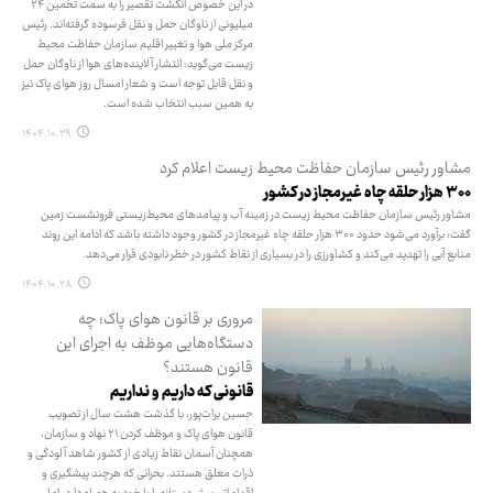
در این خصوص انگشت تقصیر را به سمت تخمین ۲۴
میلیونی از ناوگان حمل و نقل فرسوده گرفته‌اند. رئیس
مرکز ملی هوا و تغییر اقلیم سازمان حفاظت محیط
زیست می‌گوید: انتشار آلاینده‌های هوا از ناوگان حمل
و نقل قابل توجه است و شعار امسال روز هوای پاک نیز
به همین سبب انتخاب شده است.
۱۴۰۴.۱۰.۲۹
مشاور رئیس سازمان حفاظت محیط زیست اعلام کرد
۳۰۰ هزار حلقه چاه غیرمجاز در کشور
مشاور رئیس سازمان حفاظت محیط زیست در زمینه آب و پیامدهای محیط‌زیستی فرونشست زمین
گفت: برآورد می‌شود حدود ۳۰۰ هزار حلقه چاه غیرمجاز در کشور وجود داشته باشد که ادامه این روند
منابع آبی را تهدید می‌کند و کشاورزی را در بسیاری از نقاط کشور در خطر نابودی قرار می‌دهد.
۱۴۰۴.۱۰.۲۸
مروری بر قانون هوای پاک؛ چه
دستگاه‌هایی موظف به اجرای این
قانون هستند؟
قانونی که داریم و نداریم
حسین برات‌پور: با گذشت هشت سال از تصویب
قانون هوای پاک و موظف کردن ۲۱ نهاد و سازمان،
همچنان آسمان نقاط زیادی از کشور شاهد آلودگی و
ذرات معلق هستند. بحرانی که هرچند پیشگیری و