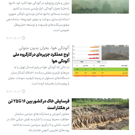
دیزلی و طرح زوج‌وفرد در آلودگی هوا تاکید کرد: «تنها
راه‌حل» بحران آلودگی، ابزار پلیسی نیست و کشور
نیازمند بسته‌ای جامع شامل نوسازی ناوگان شهری،
استانداردسازی سوخت و موتور خودروها، ساماندهی
موتورسیکلت‌های فرسوده و توسعه حمل‌ونقل
عمومی است.
۱۴۰۴.۰۹.۲۲
آلودگی هوا، بحران بدون متولی
اوج عملکرد جزیره‌ای در کارگروه ملی
آلودگی هوا
در حالی که آلودگی هوا در پاییز امسال تهران را به
مرزهای قرمز و بنفش رسانده، اختلاف آشکار میان
دستگاه‌های مسئول در زمینه کیفیت سوخت، بحران
را پیچیده‌تر از همیشه کرده است.
۱۴۰۴.۰۹.۱۸
فرسایش خاک در کشور بین ۱۶ تا ۲۵ تن
در هکتار است
معاون آموزش و مشارکت‌های مردمی سازمان
حفاظت محیط زیست با اشاره به نقش حیاتی خاک در
امنیت غذایی و تاب‌آوری سرزمین نسبت به ادامه
روندهای تخریبی کنونی هشدار داد.