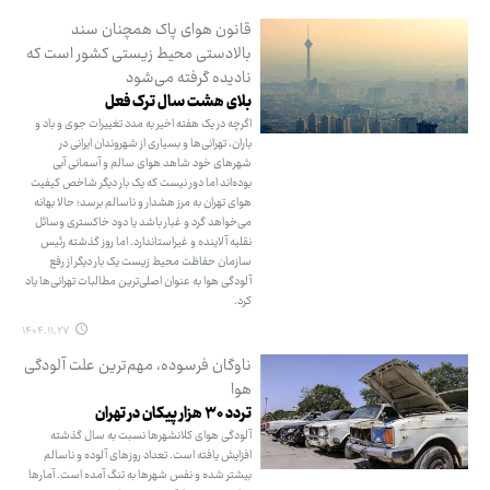
قانون هوای پاک همچنان سند
بالادستی محیط زیستی کشور است که
نادیده گرفته می‌شود
بلای هشت سال ترک فعل
اگرچه در یک هفته اخیر به مدد تغییرات جوی و باد و
باران، تهرانی‌ها و بسیاری از شهروندان ایرانی در
شهرهای خود شاهد هوای سالم و آسمانی آبی
بوده‌اند اما دور نیست که یک بار دیگر شاخص کیفیت
هوای تهران به مرز هشدار و ناسالم برسد؛ حالا بهانه
می‌خواهد گرد و غبار باشد یا دود خاکستری وسائل
نقلیه آلاینده و غیراستاندارد. اما روز گذشته رئیس
سازمان حفاظت محیط زیست یک بار دیگر از رفع
آلودگی هوا به عنوان اصلی‌ترین مطالبات تهرانی‌ها یاد
کرد.
۱۴۰۴.۱۱.۲۷
ناوگان فرسوده، مهم‌ترین علت آلودگی
هوا
تردد ۳۰ هزار پیکان در تهران
آلودگی هوای کلانشهرها نسبت به سال گذشته
افزایش یافته است. تعداد روزهای آلوده و ناسالم
بیشتر شده و نفس شهرها به تنگ آمده است. آمارها