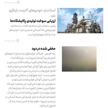
۱۴۰۴.۰۹.۱۲
استاندارد خودروهای آلاینده بازنگری
شد
ارزیابی سوخت تولیدی پالایشگاه‌ها
رئیس سازمان ملی استاندارد گفت: در استاندارد
خودروهایی که آلایندگی شدیدی دارند، تجدیدنظر
شده و آماده بهره‌برداری است.
۱۴۰۴.۰۹.۱۱
مخفی شده در دود
رضا ظریفی ـ خبرنگار: هوای تهران و بسیاری از شهرهای
کشور هر روز آلوده‌تر از دیروز است. غیر از اقدامات
تکراری و راهکارهای تقریبا بی‌فایده اقدام زیربنایی و
اثرگذاری برای رفع آلودگی هوا انجام نمی‌شود و البته
ظاهرا هیچ نهاد و سازمانی به صورت تمام و کمال
مقصر نیست. البته هیچ نهاد و سازمانی هم برای رفع
کامل و اصولی آلودگی هوا پیشقدم نمی‌شود و
مسئولیتی را بر عهده نمی‌گیرد. این وضعیت هرساله
خطرناک‌ترین معضل کشور است که میلیاردها دلار
هزینه روی دست کشور می‌گذارد اما درست مثل آب
تصفیه‌شده‌ای که به دلیل فرسودگی شبکه آبرسانی به
زیر زمین می‌رود، جلوی چشم کسی نیست و به آن
توجهی نمی‌شود.