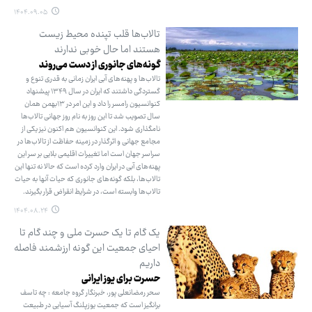
۱۴۰۴.۰۹.۰۵
تالاب‌ها قلب تپنده محیط زیست
هستند اما حال خوبی ندارند
گونه‌های جانوری از دست می‌روند
تالاب‌ها و پهنه‌های آبی ایران زمانی به قدری تنوع و
گستردگی داشتند که ایران در سال ۱۳۴۹ پیشنهاد
کنوانسیون رامسر را داد و این امر در ۱۳‌بهمن همان
سال تصویب شد تا این روز به نام روز جهانی تالاب‌ها
نامگذاری شود. این کنوانسیون هم اکنون نیز یکی از
مجامع جهانی و اثرگذار در زمینه حفاظت از تالاب‌ها در
سراسر جهان است اما تغییرات اقلیمی بلایی بر سر این
پهنه‌های آبی در ایران وارد کرده است که حالا نه تنها این
تالاب‌ها، بلکه گونه‌های جانوری که حیات آنها به حیات
تالاب‌ها وابسته است، در شرایط انقراض قرار بگیرند.
۱۴۰۴.۰۸.۲۴
یک گام تا یک حسرت ملی و چند گام تا
احیای جمعیت این گونه ارزشمند فاصله
داریم
حسرت برای یوز ایرانی
سحر رمضانعلی پور، خبرنگار گروه جامعه : چه تاسف
برانگیز است که جمعیت یوزپلنگ آسیایی در طبیعت