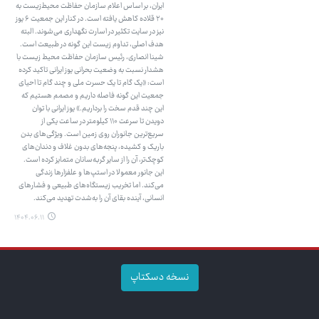
ایران، بر اساس اعلام سازمان حفاظت محیط‌زیست به
۲۰ قلاده کاهش یافته است. در کنار این جمعیت ۶ یوز
نیز در سایت تکثیر در اسارت نگهداری می‌شوند. البته
هدف اصلی، تداوم زیست این گونه در طبیعت است.
شینا انصاری، رئیس سازمان حفاظت محیط زیست با
هشدار نسبت به وضعیت بحرانی یوز ایرانی تاکید کرده
است: «یک گام تا یک حسرت ملی و چند گام تا احیای
جمعیت این گونه فاصله داریم و مصمم هستیم که
این چند قدم سخت را برداریم.» یوز ایرانی با توان
دویدن تا سرعت ۱۱۰ کیلومتر در ساعت یکی از
سریع‌ترین جانوران روی زمین است. ویژگی‌های بدن
باریک و کشیده، پنجه‌های بدون غلاف و دندان‌های
کوچک‌تر، آن را از سایر گربه‌سانان متمایز کرده است.
این جانور معمولا در استپ‌ها و علفزارها زندگی
می‌کند. اما تخریب زیستگاه‌های طبیعی و فشارهای
انسانی، آینده بقای آن را به‌شدت تهدید می‌کند.
۱۴۰۴.۰۶.۱۱
نسخه دسکتاپ