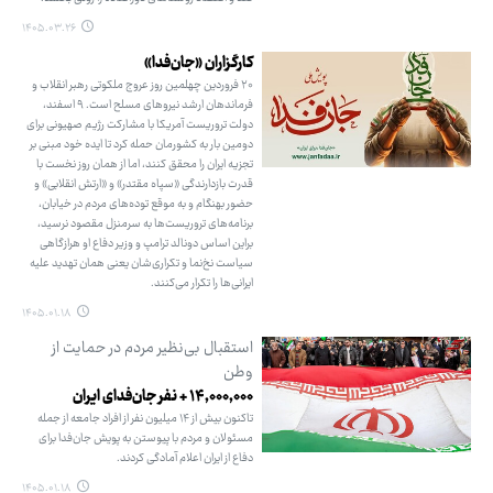
۱۴۰۵.۰۳.۲۶
کارگزاران «جان‌فدا»
۲۰ فروردین چهلمین روز عروج ملکوتی رهبر انقلاب و
فرماندهان ارشد نیروهای مسلح است. ۹ اسفند،
دولت تروریست آمریکا با مشارکت رژیم صهیونی برای
دومین بار به کشورمان حمله کرد تا ایده خود مبنی بر
تجزیه ایران را محقق کنند، اما از همان روز نخست با
قدرت بازدارندگی «سپاه مقتدر» و «ارتش انقلابی» و
حضور بهنگام و به موقع توده‌های مردم در خیابان،
برنامه‌های تروریست‌ها به سرمنزل مقصود نرسید،
براین اساس دونالد ترامپ و وزیر دفاع او هرازگاهی
سیاست نخ‌نما و تکراری‌شان یعنی همان تهدید علیه
ایرانی‌ها را تکرار می‌کنند.
۱۴۰۵.۰۱.۱۸
استقبال بی‌نظیر مردم در حمایت از
وطن
۱۴,۰۰۰,۰۰۰ + نفر جان‌فدای ایران
تاکنون بیش از ۱۴ میلیون نفر از افراد جامعه از جمله
مسئولان و مردم با پیوستن به پویش جان‌فدا برای
دفاع از ایران اعلام آمادگی کردند.
۱۴۰۵.۰۱.۱۸