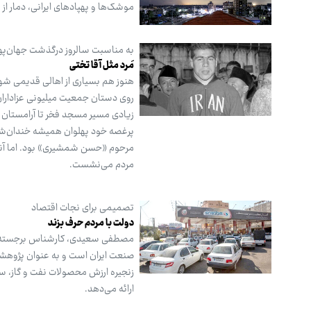
موشک‌ها و پهپادهای ایرانی، دمار از
به مناسبت سالروز درگذشت جهان‌پهل
مَرد مثل آ قا تختی
روی دستان جمعیت میلیونی عزاداران ت
زیادی مسیر مسجد فخر تا آرامستان اب
پرغصه خود پهلوان همیشه خندان‌شان 
مرحوم «حسن شمشیری» بود. اما آنچه 
مردم می‌نشست.
تصمیمی برای نجات اقتصاد
دولت با مردم حرف بزند
مصطفی سعیدی، کارشناس برجسته حوزه
صنعت ایران است و به عنوان پژوهشگر 
زنجیره ارزش محصولات نفت و گاز، سی
ارائه می‌دهد.