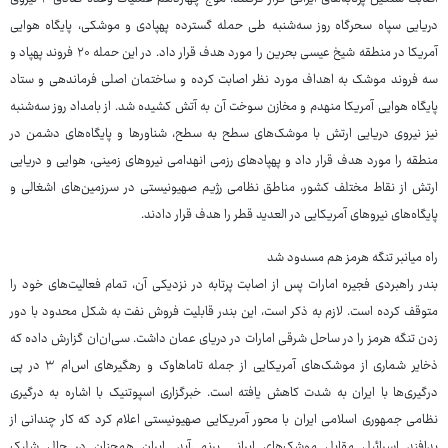
دریایی سپاه سحرگاه روز سه‌شنبه طی حمله گسترده پهپادی و موشکی، پایگاه هوایی
آمریکا در منطقه شیخ عیسی بحرین را مورد هدف قرار داد. در این حمله ۲۰ فروند پهپاد و
سه فروند موشک به اهداف مورد نظر اصابت کرده و ساختمان اصلی فرماندهی و ستاد
پایگاه هوایی آمریکا منهدم و مخازن سوخت آن به آتش کشیده شد. از بامداد روز سه‌شنبه
نیز نیروی دریایی ارتش با موشک‌های سطح به سطح، شناورها و پایگاه‌های دشمن در
منطقه را مورد هدف قرار داد و پهپادهای رزمی انهدامی نیروهای زمینی، هوایی و دریایی
ارتش از نقاط مختلف کشور، مناطق نظامی رژیم صهیونیستی در سرزمین‌های اشغالی و
پایگاه‌های نیروهای آمریکایی در العدید قطر را هدف قرار دادند.
راه میانبر تنگه هرمز هم مسدود شد
بندر راهبردی فجیره امارات پس از اصابت پرتابه در نزدیکی آن، تمام فعالیت‌های خود را
متوقف کرده است. لازم به ذکر است، این بندر قابلیت فروش نفت به شکل محدود با دور
زدن تنگه هرمز را در ساحل شرقی امارات در دریای عمان داشت. سی‌ان‌ان گزارش داده که
ذخایر شماری از موشک‌های آمریکایی از جمله تاماهاوک و رهگیرهای اس‌ام ۳ در پی
درگیری‌ها با ایران به شدت کاهش یافته است. خبرگزاری اسپوتنیک با اشاره به درگیری
نظامی جمهوری اسلامی ایران با محور آمریکایی صهیونیستی اعلام کرد که کار چندانی از
پدافند اسرائیل مقابل موشک‌های ایرانی برنمی‌آید. ایران همچنان در حال شلیک