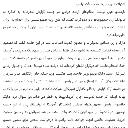
اعتراف آمریکایی‌ها به حماقت ترامپ
تارنمای هیل نوشت، مقام‌های ارشد دولتی در جلسه گزارش محرمانه به کنگره به
قانونگذاران جمهوریخواه و دموکرات گفتند که طرح رژیم صهیونیستی برای حمله به ایران،
ایالات متحده را وادار به اقدام پیشدستانه به بهانه حفاظت از سربازان آمریکایی مستقر در
خاورمیانه کرد.
مارک وارنر، سناتور دموکرات و معاون کمیته اطلاعات سنا در این جلسه گفت که تصمیم
آغاز حمله نظامی گسترده به کشور دیگر، فقط به دلیل فشار از سوی یک هم‌پیمان آمریکا،
کشور را به قلمرو نامعلومی سوق می‌دهد. وارنر به خبرنگاران حاضر در جلسه گفت: این
جنگ انتخاب‌هاست که دیگران اذعان کرده‌اند که دیکته شده توسط اهداف و جدول زمانی
اسرائیل است. مارک روبیو وزیر خارجه، پیت هگست وزیر جنگ، جان راتکلیف مدیر سازمان
اطلاعات مرکزی آمریکا (سیا) و دن کین رئیس ستاد مشترک ارتش آمریکا عصر روز دوشنبه
در جلسه ارائه گزارش به قانونگذاران آمریکایی شرکت داشتند. وارنر، تصمیم ترامپ را که به
بهانه اینکه اگر حمله نمی‌شد جان آمریکایی‌ها به خطر می‌افتاد، زیر سوال برد. مایک
جانسون، رئیس جمهوریخواه مجلس نمایندگان آمریکا از لوئیزیانا، پس از این جلسه
توجیهی در گفت‌وگو با خبرنگاران گفت که وقتی مشخص شد اسرائیل حتی بدون حمایت
آمریکا عملیات نظامی انجام خواهد داد، ترامپ با درخواست سختی برای صدور دستور
حمله به ایران روبه‌رو شد، چرا که این امر نیروهای آمریکایی در منطقه را به خطر می‌انداخت.