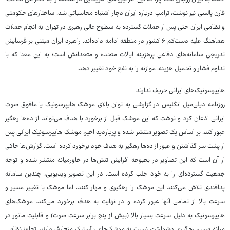
فارن پالسی نیز نوشت: ترامپ درباره ایران دچار اشتباه محاسباتی شد. ساختارهای حکومتی
و نظامی ایران حتی پس از حملات گسترده به سطوح عالی رهبری در تهران به انجام حملات
هماهنگ علیه دست‌کم ۶ کشور در منطقه ادامه داده‌اند. راهبرد ایران مبتنی بر فرسایش
تدریجی سامانه‌های دفاعی پرهزینه ایالات متحده و متحدانش است؛ به این معنا که با
تداوم فشار و تحمیل هزینه، موازنه را به نفع خود تغییر دهد.
هایپرسونیک‌های ایرانی حریف ندارند
روزنامه دیلی‌میل انگلیس در گزارشی به توان بالای موشک هایپرسونیک یا مافوق صوت
ایرانی اذعان کرد و نوشت که این موشک قبل از برخورد با هدف می‌تواند از ده‌ها رهگیر
عبور کند. بر اساس یک تصویر منتشر شده و پربازدید اخیر، موشک هایپرسونیک ایرانی پس
از پشت سر گذاشتن و عبور از ده‌ها رهگیر به هدف خود برخورد کرده است. گزارش‌ها حاکی
از آن است که این تصاویر در بحبوحه افزایش تنش‌ها در خاورمیانه منتشر شده و توجه
جمعیت گسترده‌ای را به خود جلب کرده است. در این تصویر ویدیویی، چندین سامانه‌
پدافندی تلاش می‌کنند این موشک را رهگیری و مهار کنند، اما موشک با تغییر مسیر و
سرعت بالا از تمامی آنها عبور کرده و در نهایت به هدف برخورد می‌کند. موشک‌های
هایپرسونیک به دلیل سرعت بسیار بالا (بیش از پنج برابر سرعت صوت) و قابلیت مانور در
میانه مسیر، رهگیری دشوارتری نسبت به موشک‌های بالستیک متعارف دارند. تجاوز نظامی