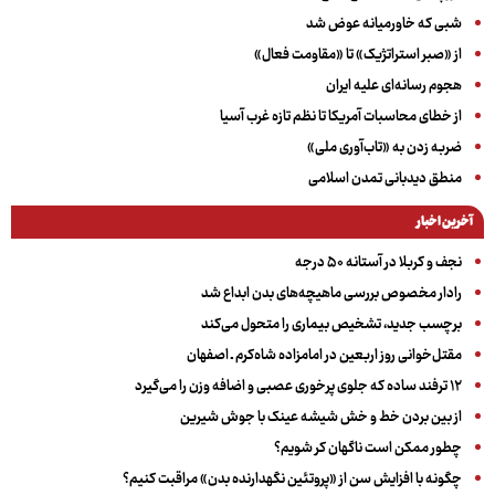
شبی که خاورمیانه عوض شد
از «صبر استراتژیک» تا «مقاومت فعال»
هجوم رسانه‌ای علیه ایران
از خطای محاسبات آمریکا تا نظم تازه غرب آسیا
ضربه زدن به «تاب‌آوری ملی»
منطق دیدبانی تمدن اسلامی
آخرین اخبار
نجف و کربلا در آستانه ۵۰ درجه
رادار مخصوص بررسی ماهیچه‌های بدن ابداع شد
برچسب جدید، تشخیص بیماری را متحول می‌کند
مقتل‌خوانی روز اربعین در امامزاده شاه‌کرم ـ اصفهان
۱۲ ترفند ساده که جلوی پرخوری عصبی و اضافه ‌وزن را می‌گیرد
از بین بردن خط و خش شیشه عینک با جوش شیرین
چطور ممکن است ناگهان کر شویم؟
چگونه با افزایش سن از «پروتئین نگهدارنده بدن» مراقبت کنیم؟