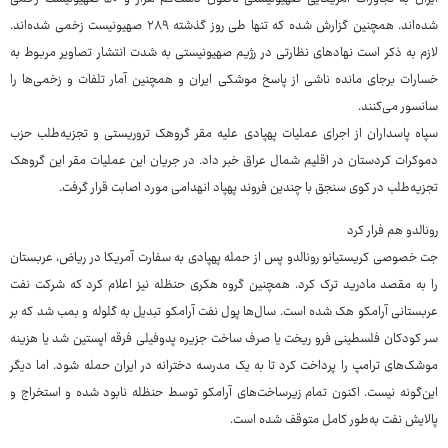
شده‌اند. همچنین گزارش شده که تنها طی روز گذشته ۲۸۹ صهیونیست زخمی شده‌اند.
لازم به ذکر است نهادهای نظارتی در رژیم صهیونیستی به شدت انتشار تصاویر مربوط به
خسارات برجای مانده ناشی از پاسخ موشکی ایران و همچنین آمار تلفات و زخمی‌ها را
سانسور می‌کنند.
سپاه پاسداران از اجرای عملیات پهپادی علیه مقر گروهک تروریستی و تجزیه‌طلب حزب
دموکرات کردستان در اقلیم شمال عراق خبر داد. در جریان این عملیات مقر این گروهک
تجزیه‌طلب در کوی سنجق با چندین فروند پهپاد انهدامی مورد اصابت قرار گرفت.
رونالدو هم فرار کرد
جت خصوصی کریستیانو رونالدو پس از حمله پهپادی به سفارت آمریکا در ریاض، عربستان
را به مقصد مادرید ترک کرد. همچنین گروه هکری حنظله نیز اعلام کرد که شرکت نفت
عربستانی آرامکو هک شده است. سال‌ها پول نفت آرامکو تبدیل به گلوله و بمب شد که بر
سر کودکان فلسطینی فرو ریخت یا صرف ساخت جزیره پدوفیلی فرقه اپستین شد یا هزینه
موشک‌های ترامپ را پرداخت کرد تا به یک مدرسه دخترانه در ایران حمله شود. اما دیگر
این‌گونه نیست. اکنون تمام زیرساخت‌های آرامکو توسط حنظله نابود شده و استخراج و
پالایش نفت به‌طور کامل متوقف شده است.