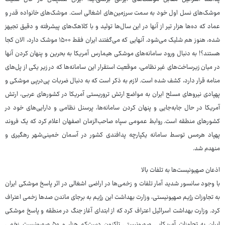
موشک‌های نسل اول خود به سمت سرزمین‌های اشغالی است. موشک‌های خانواده قدر و
عماد که ده‌ها هزار تیر از آنها در این سال‌ها تولید و با کلاهک‌های پیشرفته و دقیق تجیهز
شده، هنوز هم شلیک می‌شود. آنهایی که می‌گفتند ایران فقط ۱۵۰۰ موشک دارد، الان کجا
هستند؟! به دنبال ورود سامانه‌های موشکی هیمارس آمریکا به بحرین و پنهان کردن آنها
در میان زیرساخت‌های غیر نظامی، موقعیت استقرار این سامانه‌ها که در زیر یکی از پل‌های
منامه قرار دارد، کشف شده است. لازم به ذکر است که به دنبال ضربات پی‌درپی موشکی و
پهپادی نیروهای مسلح ایران به مواضع ارتش تروریستی آمریکا در کشورهای عربی، ارتش
آمریکا در حال جابه‌جایی و پنهان کردن سامانه‌ها، پرسنل نظامی و دارایی‌های خود در
کشورهای منطقه است. روابط‌ عمومی سپاه صاحب‌الزمان اصفهان اعلام کرد که یک فروند
پهپاد هرمس توسط سامانه یکپارچه پدافندی کشور در آسمان خمینی‌شهر رهگیری و
منهدم شد.
اذعان صهیونیست‌ها به تلفات بالا
با وجود سانسور شدید آمار تلفات و زخمی‌ها در اراضی اشغالی در اثر پاسخ موشکی ایران
به تجاوزات رژیم صهیونیستی، وزارت بهداشت این رژیم به برجای ماندن صدها زخمی اعتراف
کرد. وزارت بهداشت اسرائیل اعتراف کرد که از ابتدای آغاز جنگ در منطقه و پاسخ موشکی
ایران به تجاوزات آمریکایی صهیونیستی تاکنون دست‌کم هزار و ۵۰ صهیونیست زخمی