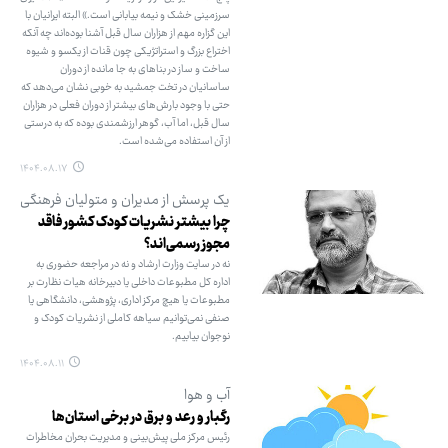
سرزمینی خشک و نیمه بیابانی است.» البته ایرانیان با
این گزاره مهم از هزاران سال قبل آشنا بوده‌اند چه آنکه
اختراع بزرگ و استراتژیکی چون قنات از یکسو و شیوه
ساخت و ساز در بناهای به جا مانده از دوران
ساسانیان در تخت جمشید به خوبی نشان می‌دهد که
حتی با وجود بارش‌های بیشتر از دوران فعلی در هزاران
سال قبل، اما آب، گوهر ارزشمندی بوده که به درستی
از آن استفاده می‌شده است.
۱۴۰۴.۰۸.۱۷
یک پرسش از مدیران و متولیان فرهنگی
چرا بیشتر نشریات کودک کشور فاقد
مجوز رسمی‌اند؟
نه در سایت وزارت ارشاد و نه در مراجعه حضوری به
اداره کل مطبوعات داخلی یا دبیرخانه هیات نظارت بر
مطبوعات یا هیچ مرکز اداری، پژوهشی، دانشگاهی یا
صنفی نمی‌توانیم سیاهه کاملی از نشریات کودک و
نوجوان بیابیم.
۱۴۰۴.۰۸.۱۱
آب و هوا
رگبار و رعد و برق در برخی استان‌ها
رئیس مرکز ملی پیش‌بینی و مدیریت بحران مخاطرات