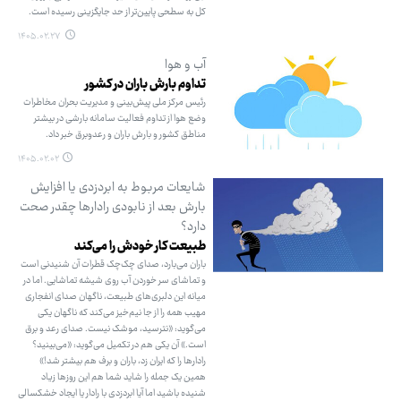
کل به سطحی پایین‌تر از حد جایگزینی رسیده است.
۱۴۰۵.۰۲.۲۷
آب و هوا
تداوم بارش باران در کشور
رئیس مرکز ملی پیش‌بینی و مدیریت بحران مخاطرات
وضع هوا از تداوم فعالیت سامانه بارشی در بیشتر
مناطق کشور و بارش باران و رعدوبرق خبر داد.
۱۴۰۵.۰۲.۰۲
شایعات مربوط به ابردزدی یا افزایش
بارش بعد از نابودی رادارها چقدر صحت
دارد؟
طبیعت کار خودش را می‌کند
باران می‌بارد، صدای چک‌چک قطرات آن شنیدنی است
و تماشای سر خوردن آب روی شیشه تماشایی. اما در
میانه این دلبری‌های طبیعت، ناگهان صدای انفجاری
مهیب همه را از جا نیم‌خیز می‌کند که ناگهان یکی
می‌گوید: «نترسید، موشک نیست. صدای رعد و برق
است.» آن یکی هم در تکمیل می‌گوید: «می‌بینید؟
رادارها را که ایران زد، باران و برف هم بیشتر شد!»
همین یک جمله را شاید شما هم این روزها زیاد
شنیده باشید اما آیا ابردزدی با رادار یا ایجاد خشکسالی