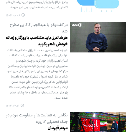
وضع هوا از وقوع رگبار و رعد و برق در برخی استان‌ها و
کاهش نسبی دما در دامنه‌های جنوبی البرز خبر داد.
۱۴۰۴.۰۸.۰۶
در گفت‌وگو با عبدالجبار کاکایی مطرح
شد
هر شاعری باید متناسب با روزگار و زمانه
خودش شعر بگوید
خواجه شمس‌الدین محمد شیرازی متخلص به حافظ
غزلسرای بزرگ و از قله‌های ادب فارسی است که لقب
لسان‌الغیب را از آن خود کرده و چنان شهرت و
محبوبیتی در میان جهانیان دارد که ایرانیان و ساکنان
دیگر کشورهای فارسی‌زبان با غزلیاتش فال می‌زنند و
شاعری مثل گوته «دیوان شرقی» خود را به نام و با
الهام از این شاعر بزرگ ایران‌زمین خلق کرده؛ ضمن
اینکه از گذشته تاکنون درباره اشعار و اندیشه حافظ
پژوهش‌های گسترده‌ای در داخل و خارج ایران انجام
شده است.
۱۴۰۴.۰۷.۲۱
نگاهی به فعالیت‌ها و مقاومت مردم در
جنگ تحمیلی ۱۲روزه
مردم قهرمان