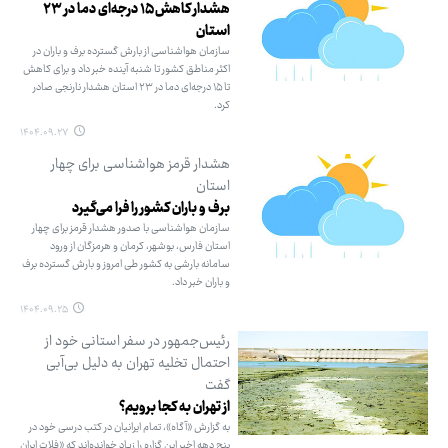
هشدار کاهش ۱۵ درجه‌ای دما در ۲۳
استان
سازمان هواشناسی از بارش گسترده برف و باران در
اکثر مناطق کشور تا شنبه آینده خبر داد و برای کاهش
تا ۱۵ درجه‌ای دما در ۲۳ استان هشدار نارنجی صادر
کرد.
۱۴۰۴.۰۹.۲۷
هشدار قرمز هواشناسی برای چهار
استان
برف و باران کشور را فرا می‌گیرد
سازمان هواشناسی با صدور هشدار قرمز برای چهار
استان فارس، بوشهر، کرمان و هرمزگان از ورود
سامانه بارشی به کشور طی امروز و بارش گسترده برف
و باران خبر داد.
۱۴۰۴.۰۹.۲۵
رئیس‌جمهور در سفر استانی خود از
احتمال تخلیه تهران به دلیل بی‌آبی
گفت
از تهران به کجا برویم؟
به گزارش «آگاه»، تمام ایرانیان در کتب درسی خود در
پنج دهه اخیر این گزاره را زیاد خوانده‌اند که «فلات ایران