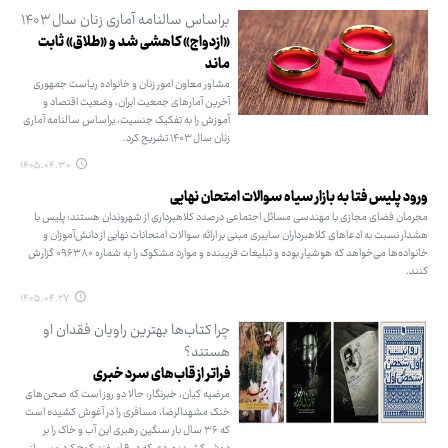
براساس سالنامه آماری زنان سال ۱۴۰۳
«ازدواج» کاهشی شد و «طلاق» ثابت
ماند
مشاور معاون امور زنان و خانواده ریاست جمهوری
آخرین آمارهای جمعیت ایران، وضعیت اقتصاد و
آموزش را به تفکیک جنسیت، براساس سالنامه آماری
زنان سال ۱۴۰۳ تشریح کرد.
۱۴۰۵.۰۴.۳۰
ورود پلیس فتا به بازار سیاه سوالات امتحان نهایی
مجرمان فضای مجازی با مهندسی مسائل اجتماعی درصدد کلاهبرداری از شهروندان هستند؛ پلیس با
هشدار نسبت به ادعاهای کلاهبرداران سایبری مبنی بر ارائه سوالات امتحانات نهایی از دانش‌آموزان و
خانواده‌ها می‌خواهد که هوشیار بوده و تبلیغات فریبنده و موارد مشکوک را به شماره ۰۹۶۳۸۰ گزارش
کنند.
۱۴۰۵.۰۴.۲۷
چرا کتاب‌ها بهترین راویان فقدان او
هستند؟
فراتر از قاب‌های سرد خبری
مرضیه کیان، خبرنگار: حالا دو روز است که صحن‌های
خنک مشهدالرضا، مسافری را در آغوش کشیده است
که ۳۶ سال بار سنگین رهبری این آب و خاک را بر