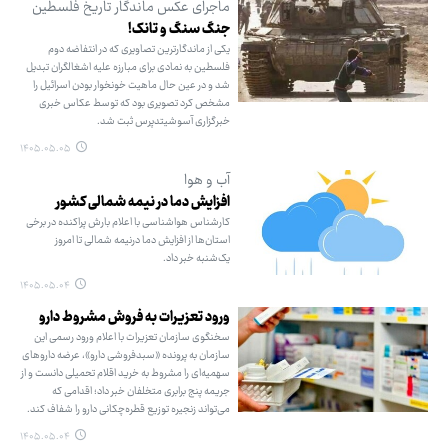
ماجرای عکس ماندگار تاریخ فلسطین
جنگ سنگ و تانک!
یکی از ماندگارترین تصاویری که در انتفاضه دوم
فلسطین به نمادی برای مبارزه علیه اشغالگران تبدیل
شد و در عین حال ماهیت خونخوار بودن اسرائیل را
مشخص کرد تصویری بود که توسط عکاس خبری
خبرگزاری آسوشیتدپرس ثبت شد.
۱۴۰۵.۰۵.۰۵
آب و هوا
افزایش دما در نیمه شمالی کشور
کارشناس هواشناسی با اعلام بارش پراکنده در برخی
استان‌ها از افزایش دما درنیمه شمالی تا امروز
یک‌شنبه خبر داد.
۱۴۰۵.۰۵.۰۴
ورود تعزیرات به فروش مشروط دارو
سخنگوی سازمان تعزیرات با اعلام ورود رسمی این
سازمان به پرونده «سبدفروشی دارو»، عرضه داروهای
سهمیه‌ای را مشروط به خرید اقلام تحمیلی دانست و از
جریمه پنج برابری متخلفان خبر داد؛ اقدامی که
می‌تواند زنجیره توزیع قطره‌چکانی دارو را شفاف کند.
۱۴۰۵.۰۵.۰۴