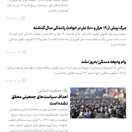
دوش کشید؛ مردی که در ۹ اسفند کوچ کرد و پس از
ماه‌ها انتظار تلخ، سرانجام در پنج‌شنبه ۱۸ تیر، به خانه
ابدی‌اش بازگشت.
۱۴۰۵.۰۴.۲۰
مرگ بیش از ۱۹ هزار و ۵۰۰ نفر در حوادث رانندگی سال گذشته
سازمان پزشکی قانونی کشور اعلام کرد: سال گذشته، ۱۹ هزار و ۵۴۰ نفر در حوادث رانندگی جان خود را از
دست دادند و این رقم در مقایسه با سال قبل از آن، که تعداد تلفات ۱۹ هزار و ۴۳۵ نفر بود، تغییر چندانی
نداشته است.
۱۴۰۵.۰۳.۲۳
وام ودیعه مسکن به‌روز نشد
در حالی‌ که اجاره‌بها در بسیاری از شهرها تا بیش از ۷۰ درصد افزایش یافته، دولت سقف وام ودیعه مسکن
۱۴۰۵ را به‌طور میانگین تنها حدود ۳۳ درصد افزایش داده است.
۱۴۰۵.۰۳.۰۳
یک جمعیت‌شناس:
اهداف سیاست‌های جمعیتی محقق
نشده است
وضعیت جمعیتی ایران در دهه‌های اخیر دستخوش
تغییرات چشمگیری شده است. پس از رشد سریع
جمعیت در دهه ۱۳۶۰، با اجرای سیاست‌های تنظیم
خانواده، نرخ باروری به‌طور قابل توجهی کاهش یافت.
این روند در سال‌های اخیر ادامه داشته و نرخ باروری