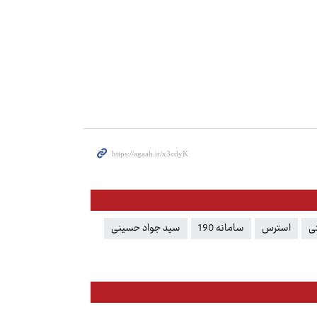
ی
استرس
سامانه 190
سید جواد حسینی