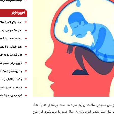
نهضت مقاومت در منط
آخرین اخبار
نجف و کربلا در آستانه ۵۰ در
رادار مخصوص بررسی 
برچسب جدید، تشخیص
مقتل‌خوانی روز اربعین
۱۲ ترفند ساده که جلوی پرخوری عصبی و اضافه ‌وزن را می‌گیرد
از بین بردن خط و 
چطور ممکن است ناگ
چگونه با افزایش سن 
هجوم رسانه‌ای علیه ا
ضربه زدن به «تاب‌آو
 ملی سنجش سلامت روان» خبر داده است. برنامه‌ای که با هدف
شناسایی پیامدهای روانی ناشی از جنگ اخیر و ارائه مداخلات زودهنگام طراحی شده و قرار است تمامی افراد بالای ۱۸ سال کشور را دربر بگیرد. این طرح