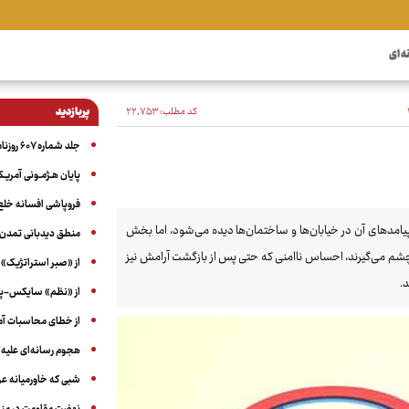
ه ای
کد مطلب:
۲۲٬۷۵۳
پربازدید
جلد شماره ۶۰۷ روزنامه آگاه
پایان هـژمـونی آمریـک
فروپاشی افسانه خلع
پیامدهای آن در خیابان‌ها و ساختمان‌ها دیده می‌شود، اما بخش
منطق دیدبانی تمدن 
 چشم می‌گیرند، احساس ناامنی که حتی پس از بازگشت آرامش نیز
از «صبر استراتژیک» 
.
از «نظم» سایکس-پیک
از خطای محاسبات آمری
هجوم رسانه‌ای علیه ا
شبی که خاورمیانه 