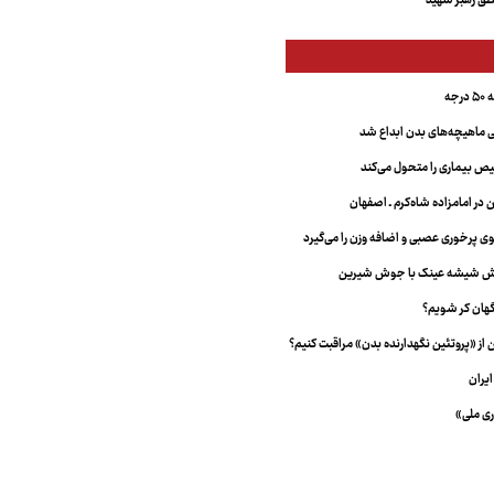
ق رهبر شهید
جه
ماهیچه‌های بدن ابداع شد
 بیماری را متحول می‌کند
 در امامزاده شاه‌کرم ـ اصفهان
خش شیشه عینک با جوش شیرین
هان کر شویم؟
از «پروتئین نگهدارنده بدن» مراقبت کنیم؟
یران
ری ملی»