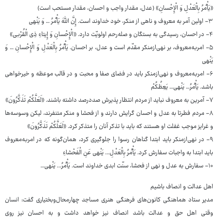
«یَأْمُرُ بِالْعَدْلِ وَ الْإِحْسانِ» (عدل، مقدار واجب و احسان، مقدار مستحب است)
۳- اولین آمر به معروف و ناهی از منکر، خود خداوند است. إِنَّ اللَّهَ یَأْمُرُ … وَ یَنْهی
۴- در احسان، رسیدگی به بستگان و صله‌رحم اولویّت دارد. «الْإِحْسانِ وَ إِیتاءِ ذِی الْقُرْبی»
۵- امربه‌معروف، بر نهی‌ازمنکر مقدّم است و عدل، بر احسان. یَأْمُرُ بِالْعَدْلِ وَ الْإِحْسانِ … وَ
یَنْهی
۶- امربه‌معروف و نهی‌ازمنکر باید در فضای صفا و محبت و در قالب موعظه و خیرخواهی
باشد. یَأْمُرُ… یَنْهی… یَعِظُکُمْ
۷- آمرین به معروف نباید از مردم انتظار پذیرش صددرصد داشته باشند. «لَعَلَّکُمْ تَذَکَّرُونَ»
۸- مردم فطرتا به عدل و احسان گرایش دارند و از فحشا و منکر متنفرند، لیکن وسوسه‌ها
و غرایز موجب غفلت او هستند که باید با تذکر آنان را متذکر کرد. «لَعَلَّکُمْ تَذَکَّرُونَ»
۹- در نهی‌ازمنکر باید ابتدا گناهان رسوا را جلوگیری کرد، همان‌گونه که در امربه‌معروف
باید ابتدا به واجبات سفارش کرد. یَأْمُرُ بِالْعَدْلِ... یَنْهی عَنِ الْفَحْشاءِ
۱۰- سفارش به عدل و نهی از فحشا، سنّت ابدی خداوند است. یَأْمُرُ... یَنْهی…
اهل عدالت و انصاف باشیم
مدیر ستاد هماهنگی کانون‌های فرهنگی هنری مساجد چهارمحال‌وبختیاری گفت: انسان
وقتی اهل حق و عدالت باشد انصاف نیز خواهد داشت و به احسان نیز روی