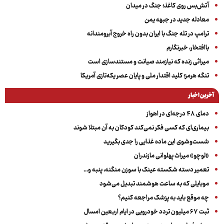
آتش‌بس روی کاغذ؛ جنگ در میدان
معادله جدید در جبهه یمن
ترامپ در تله جنگ با ایران بدون راه خروج آبرومندانه
باافتخار، خبرنگارم
میراثی زنده که نیازمند صیانت و مستندسازی است
تنگه هرمز؛ کلید اقتدار ملی و پایان عصر یکه‌تازی آمریکا
آخرین اخبار
دمای ۴۸ درجه‌ای در اهواز
بیماری‌ای که کسی فکر نمی‌کند کودکان به آن مبتلا شوند
شست‌وشوی این ماده غذایی را جدی بگیرید
«لوچو» میراث پهلوانی مازندران
تعمیر دسته شکسته عینک با سوزن منگنه، پنبه و...
موبایلی که به ساعت هوشمند تبدیل می‌شود
چه موقع باید به پزشک مراجعه کنیم؟
ثبت ۶۷ میلیون تردد خودرویی در ایام اربعین امسال