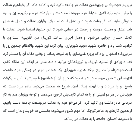
بریزیم.حجت‌پناه بر جاری‌شدن عدالت در جامعه تاکید کرد و ادامه داد: اگر بخواهیم عدالت
را برقرار کنیم باید قدری احتیاط در برخوردها، معادلات و مراودات در نظر بگیریم. زن و مرد
حقوقی دارند که اگر رعایت شود عین عدل است اما برای برقراری عدالت و عمل به عدل
باید عشق و محبت، مودت و رحمت نیز اجرایی شود تا این حقوق استیفا شود. عدالت با
کمک احسان اجرایی می‌شود و محل اجرای عدالت، «وَإیتاءِ ذِی القُربی» است.وی با
گرامیداشت یاد و خاطره شهید مجید شهریاری، بیان کرد: این شهید والامقام چندین روز را
در نیروگاه اصفهان بود که پروژه غنی‌سازی را به نتیجه رساند و وقتی مقاله آن را منتشر کرد
تعداد زیادی از اساتید فیزیک و فیزیکدانان بیانیه دادند مبنی بر اینکه این مقاله کذب
است.حجت‌پناه با تصریح اینکه شهید شهریاری یک شخص مهم در زندگی خود داشت،
افزود: این شخص مهم، مادر شهید بود که هر زمان از شبانه‌روز با پسرش تماس می‌گرفت
پاسخ او را می‌داد و با لهجه زیبای آذری شروع به صحبت می‌کرد. مادر می‌دانست که
فرزندش در هر موقعیتی او را به تمام کارهایش ترجیح می‌دهد و توجه ویژه‌ای هم به کار
درمانی مادر داشت.وی تاکید کرد: اگر می‌خواهیم به عدالت در وسعت جامعه دست یابیم،
از همین کارهای به ظاهر کوچک اما مهم شروع می‌شود؛ بخشش به خویشاوندان است که
با ضمیمه احسان، جامعه را به عدالت می‌رساند.