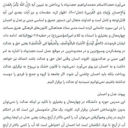
می‌آورد.حجت‌الاسلام محمدابراهیم حجت‌پناه با پرداختن به تبیین آیه «إِنَّ اللَّهَ یَأمُرُ بِالعَدلِ
وَالإِحسانِ وَإیتاءِ ذِی القُربی» (نحل/۹۰)، اظهار کرد: مقدمات و نیز آیات بعدی این آیه
قابل‌توجه و تامل است و خداوند متعال این دستور عمیق و اساسی مبنی بر عدل و احسان
را در این سوره جانمایی کرده است.مدیر ستاد هماهنگی کانون‌های فرهنگی هنری مساجد
چهارمحال و بختیاری با استناد به کلام امیرالمؤمنین(ع) در خطبه۲۱۶ نهج‌البلاغه، ادامه داد:
ایشان فرمودند «الحقُّ أوْسَعُ الأشیاءِ فیالتَّواصُفِ، وأضْیَقُها فی التَّناصُفِ» یعنی حق و عدالت
در وصف‌کردن وسیع‌ترین و در محدودترین در موقع عمل است.حجت‌پناه با اشاره به امر
الهی مبنی بر عدالت‌ورزی، افزود: انسان وقتی اهل حق و عدالت باشد انصاف نیز خواهد
داشت و به احسان نیز روی می‌آورد. نمی‌شود با قانون خشک و بی‌روح به برقراری عدالت
پرداخت بلکه باید احسان چاشنی آن شود. اگر جامعه یا گروه و جمع یا فردی را دوست
نداشته باشیم، نمی‌توانیم نسبت‌به او عدالت را برقرار کنیم.
پیوند عدل و احسان
این مدرس حوزه و دانشگاه در چهارمحال و بختیاری با تاکید بر اینکه عدالت را نمی‌توان
بدون جاری‌ساختن احسان برقرار کرد، افزود: یک مثال ملموسش این است که در احکام
داریم در زمان وضوگرفتن می‌توان آب را کمی بالاتر از آرنج ریخت یعنی عدل در اینجا ریختن
آب از آرنج تا نوک انگشتان است اما احسان آن احتیاطی است که آب را کمی بالاتر از آرنج