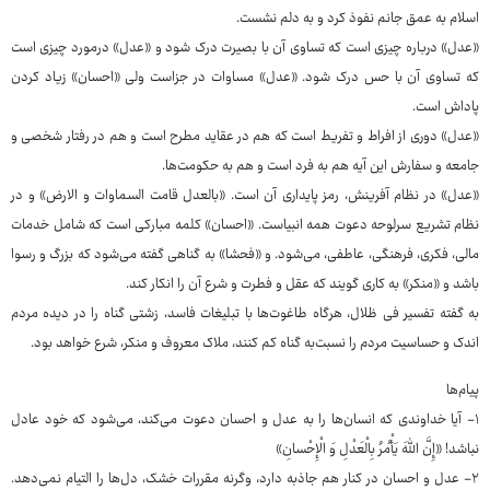
اسلام به عمق جانم نفوذ کرد و به دلم نشست.
«عدل» درباره چیزی است که تساوی آن با بصیرت درک شود و «عدل» درمورد چیزی است
که تساوی آن با حس درک شود. «عدل» مساوات در جزاست ولی «احسان» زیاد کردن
پاداش است.
«عدل» دوری از افراط و تفریط است که هم در عقاید مطرح است و هم در رفتار شخصی و
جامعه و سفارش این آیه هم به فرد است و هم به حکومت‌ها.
«عدل» در نظام آفرینش، رمز پایداری آن است. «بالعدل قامت السماوات و الارض» و در
نظام تشریع سرلوحه دعوت همه انبیاست. «احسان» کلمه مبارکی است که شامل خدمات
مالی، فکری، فرهنگی، عاطفی، می‌شود. و «فحشا» به گناهی گفته می‌شود که بزرگ و رسوا
باشد و «منکر» به کاری گویند که عقل و فطرت و شرع آن را انکار کند.
به گفته تفسیر فی ظلال، هرگاه طاغوت‌ها با تبلیغات فاسد، زشتی گناه را در دیده مردم
اندک و حساسیت مردم را نسبت‌به گناه کم کنند، ملاک معروف و منکر، شرع خواهد بود.
پیام‌ها
۱- آیا خداوندی که انسان‌ها را به عدل و احسان دعوت می‌کند، می‌شود که خود عادل
نباشد! «إِنَّ اللَّهَ یَأْمُرُ بِالْعَدْلِ وَ الْإِحْسانِ»
۲- عدل و احسان در کنار هم جاذبه دارد، وگرنه مقررات خشک، دل‌ها را التیام نمی‌دهد.