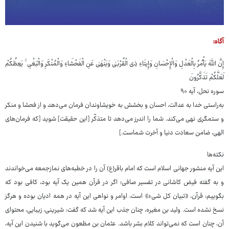
آگاه:
إِنَّ اللَّهَ یَأْمُرُ بِالْعَدْلِ وَالْإِحْسَانِ وَإِیتَاءِ ذِی الْقُرْبَیٰ وَیَنْهَیٰ عَنِ الْفَحْشَاءِ وَالْمُنْکَرِ وَالْبَغْیِ ۚ یَعِظُکُمْ
لَعَلَّکُمْ تَذَکَّرُونَ
سوره نحل، آیه ۹۰
به‌راستی خدا به عدالت، احسان و بخشش به خویشاوندان فرمان می‌دهد و از فحشا و منکر
و ستمگری نهی می‌کند. شما را اندرز می‌دهد تا متذکّر [این حقیقت] شوید [که فرمان‌های
الهی، ضامن سعادت دنیا و آخرت شماست.]
نکته‌ها
این آیه منشور جهانی اسلام است که امام باقر(ع) آن را در خطبه‌های نمازجمعه می‌خواندند
و به گفته فیض کاشانی در تفسیر صافی؛ اگر در قرآن همین یک آیه بود، کافی بود که
بگوییم: قرآن، «تبیان کل شیء» است، اوامر و نواهی این آیه در همه ادیان بوده و هرگز
نسخ نشده است. ولید بن مغیره، چنان جذب این آیه شد که گفت: شیرینی، زیبایی، محتوای
آن، چنان است که نمی‌تواند کلام بشر باشد. عثمان بن مظعون می‌گوید با شنیدن این آیه،