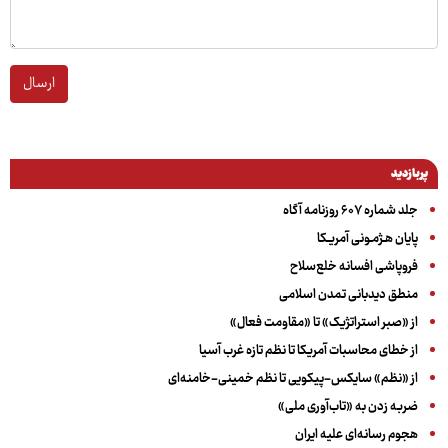
ارسال
پربازدید
جلد شماره ۶۰۷ روزنامه آگاه
پایان هـژمـونی آمریـکا
فروپاشی افسانه خلع‌سلاح
منطق دیدبانی تمدن اسلامی
از «صبر استراتژیک» تا «مقاومت فعال»
از خطای محاسبات آمریکا تا نظم تازه غرب آسیا
از «نظم» سایکس-پیکویی تا نظم خمینی-خامنه‌ای
ضربه زدن به «تاب‌آوری ملی»
هجوم رسانه‌ای علیه ایران