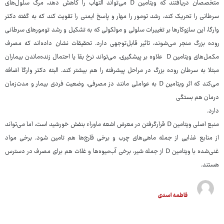
متخصصان دریافتند که ویتامین D می‌تواند التهاب را کاهش دهد، مرگ سلول‌های
سرطانی را تحریک کند، رشد تومور را مهار و پاسخ ایمنی را تقویت کند که به گفته دکتر
وارگا، این سازوکارها بر تغییرات سلولی و مولکولی که به تشکیل و رشد تومورهای سرطانی
روده بزرگ منجر می‌شوند، تاثیر قابل‌توجهی دارد. تحقیقات نشان داده‌اند که مصرف
مکمل‌های ویتامین D علاوه بر پیشگیری، می‌تواند نرخ بقا یا احتمال زنده‌ماندن بیماران
مبتلا به سرطان روده بزرگ در مراحل پیشرفته را هم بیشتر کند. البته دکتر وارگا اضافه
می‌کند که اثر ویتامین D به عواملی مانند دز مصرفی، وضعیت فردی بیمار و مدت‌زمان
درمان هم بستگی
دارد.
منبع اصلی ویتامین D قرارگرفتن در معرض اشعه ماوراء بنفش خورشید است، اما می‌تواند
از منابع غذایی از جمله ماهی‌های چرب و برخی قارچ‌ها هم تامین شود. برخی مواد
غنی‌شده با ویتامین D از جمله شیر، برخی آب‌میوه‌ها و غلات هم برای مصرف در دسترس
هستند.
فاطمه اسدی