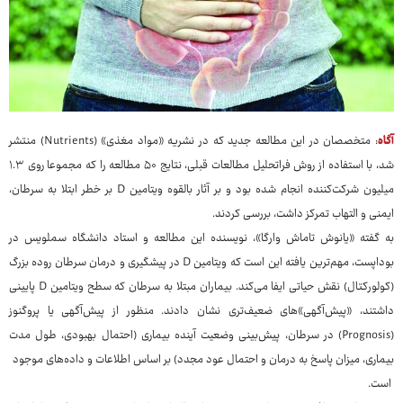
آگاه
: متخصصان در این مطالعه جدید که در نشریه «مواد مغذی» (Nutrients) منتشر
شد، با استفاده از روش فراتحلیل مطالعات قبلی، نتایج ۵۰ مطالعه را که مجموعا روی ۱.۳
میلیون شرکت‌کننده انجام شده بود و بر آثار بالقوه ویتامین D بر خطر ابتلا به سرطان،
ایمنی و التهاب تمرکز داشت، بررسی کردند.
به گفته «یانوش تاماش وارگا»، نویسنده این مطالعه و استاد دانشگاه سملویس در
بوداپست، مهم‌ترین یافته این است که ویتامین D در پیشگیری و درمان سرطان روده بزرگ
(کولورکتال) نقش حیاتی ایفا می‌کند. بیماران مبتلا به سرطان که سطح ویتامین D پایینی
داشتند، «پیش‌آگهی‌»های ضعیف‌تری نشان دادند. منظور از پیش‌آگهی یا پروگنوز
(Prognosis) در سرطان، پیش‌بینی وضعیت آینده بیماری (احتمال بهبودی، طول مدت
بیماری، میزان پاسخ به درمان و احتمال عود مجدد) بر اساس اطلاعات و داده‌های موجود
است.