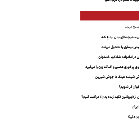
کا تا نظم تازه غرب آسیا
جه
ماهیچه‌های بدن ابداع شد
 بیماری را متحول می‌کند
 در امامزاده شاه‌کرم ـ اصفهان
خش شیشه عینک با جوش شیرین
هان کر شویم؟
از «پروتئین نگهدارنده بدن» مراقبت کنیم؟
یران
ری ملی»