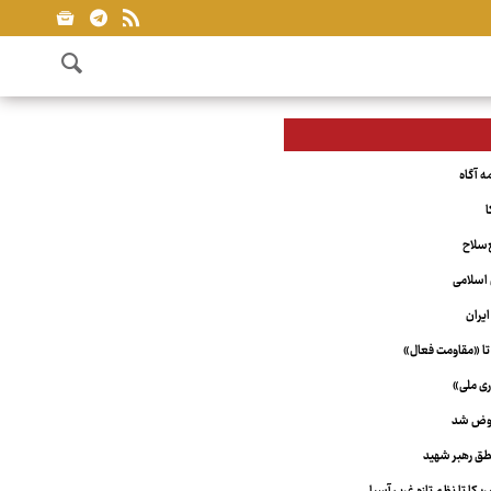
ا
‌سلاح
اسلامی
یران
تا «مقاومت فعال»
ری ملی»
عوض شد
ق رهبر شهید