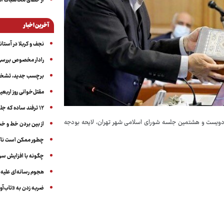
از خطای محاسبات آمری
آخرین اخبار
نجف و کربلا در آستانه ۵۰ در
رادار مخصوص بررسی 
برچسب جدید، تشخیص
مقتل‌خوانی روز اربعین
۱۲ ترفند ساده که جلوی پرخوری عصبی و اضافه ‌وزن را می‌گیرد
، امروز- یکشنبه ۲۴ دیماه- همزمان با دویست و هشتمین جلسه شورای اسلامی شهر تهران، لایحه بودجه
از بین بردن خط و 
چطور ممکن است ناگ
چگونه با افزایش سن 
هجوم رسانه‌ای علیه ا
ضربه زدن به «تاب‌آو