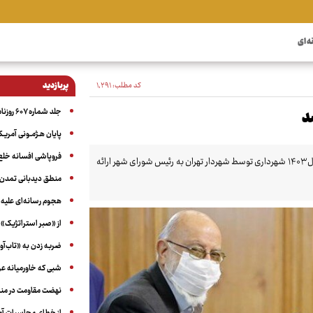
ه ای
کد مطلب:
۱٬۲۹۱
پربازدید
جلد شماره ۶۰۷ روزنامه آگاه
پایان هـژمـونی آمریـک
فروپاشی افسانه خلع
همزمان با دویست و هشتمین جلسه شورای اسلامی شهر تهران، لایحه بودجه سال ۱۴۰۳ شهرداری توسط شهردار تهران به رئیس شورای شهر ارائه
منطق دیدبانی تمدن 
هجوم رسانه‌ای علیه ا
از «صبر استراتژیک» 
ضربه زدن به «تاب‌آو
شبی که خاورمیانه 
نهضت مقاومت در منط