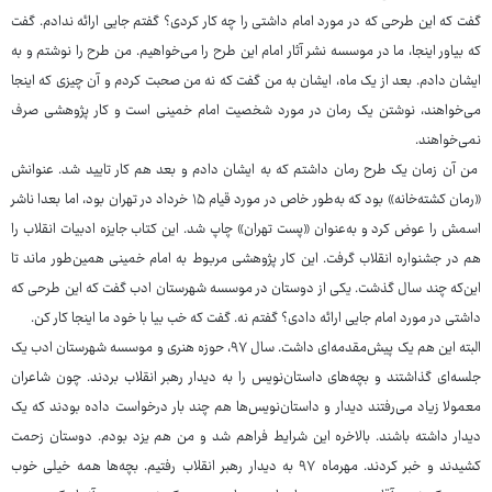
گفت که این طرحی که در مورد امام داشتی را چه کار کردی؟ گفتم جایی ارائه ندادم. گفت
که بیاور اینجا، ما در موسسه نشر آثار امام این طرح را می‌خواهیم. من طرح را نوشتم و به
ایشان دادم. بعد از یک ماه، ایشان به من گفت که نه من صحبت کردم و آن چیزی که اینجا
می‌خواهند، نوشتن یک رمان در مورد شخصیت امام خمینی است و کار پژوهشی صرف
نمی‌خواهند.
من آن زمان یک طرح رمان داشتم که به ایشان دادم و بعد هم کار تایید شد. عنوانش
«رمان کشته‌خانه» بود که به‌طور خاص در مورد قیام ۱۵ خرداد در تهران بود، اما بعدا ناشر
اسمش را عوض کرد و به‌عنوان «پست تهران» چاپ شد. این کتاب جایزه ادبیات انقلاب را
هم در جشنواره انقلاب گرفت. این کار پژوهشی مربوط به امام خمینی همین‌طور ماند تا
این‌که چند سال گذشت. یکی از دوستان در موسسه شهرستان ادب گفت که این طرحی که
داشتی در مورد امام جایی ارائه دادی؟ گفتم نه. گفت که خب بیا با خود ما اینجا کار کن.
البته این هم یک پیش‌مقدمه‌ای داشت. سال ۹۷، حوزه هنری و موسسه شهرستان ادب یک
جلسه‌ای گذاشتند و بچه‌های داستان‌نویس را به دیدار رهبر انقلاب بردند. چون شاعران
معمولا زیاد می‌رفتند دیدار و داستان‌نویس‌ها هم چند بار درخواست داده بودند که یک
دیدار داشته باشند. بالاخره این شرایط فراهم شد و من هم یزد بودم. دوستان زحمت
کشیدند و خبر کردند. مهرماه ۹۷ به دیدار رهبر انقلاب رفتیم. بچه‌ها همه خیلی خوب