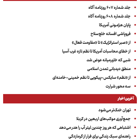
جلد شماره ۶۰۷ روزنامه آگاه
جلد شماره ۶۰۸ روزنامه آگاه
پایان هـژمـونی آمریـکا
فروپاشی افسانه خلع‌سلاح
از «صبر استراتژیک» تا «مقاومت فعال»
از خطای محاسبات آمریکا تا نظم تازه غرب آسیا
شبی که خاورمیانه عوض شد
منطق دیدبانی تمدن اسلامی
از «نظم» سایکس-پیکویی تا نظم خمینی-خامنه‌ای
سه‌ محور شرارت
آخرین اخبار
تهران خنک‌تر می‌شود
جمع‌آوری موکب‌های اربعین در کربلا
اشتباهی که هر روز چندین لیتر آب را هدر می‌دهد
راهنمای سبک زندگی برای فرار از گرمازدگی