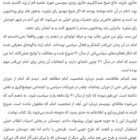
حائری، فرزند حاج شیخ عبدالکریم حائری یزدی، موسس حوزه علمیه قم از یزد کاندید شده
بود. امام در آن نامه نوشته بودند که اگر شیخ مهدی رای نیاورد، به‌طور عام برای روحانیون
بد است و به‌طور خاص‌تر برای حضرات یزدی خیلی بد می‌شود که این آدم در شهر خودش
رای نیاورد. بنابراین باید روحانیون مردم را تشویق کنند و به ایشان رای دهند.
این سند برای من خیلی جالب بود و جرقه اولیه‌ای در ذهنم زد. چون واقعاا نمی‌دانستم که
امام در آن زمان این‌قدر کنشگر و فعال سیاسی بوده‌اند. امام (ره) به‌گونه‌ای معرفی شده
که انگار فعالیت‌های سیاسی‌اش از سال ۴۱ شروع شده و مخالفت با لوایح شش‌گانه. اما من
دیدم که امام در سال ۳۱ چنین نامه‌ای دارند و انتخابات آن زمان برای امام این‌قدر مهم
بوده است.
بعد کم‌کم علاقه‌مند شدم درباره شخصیت امام مطالعه کنم. دیدم که امام از دوران
جوانی‌اش حتی از دوران رضاشاه، چقدر در جریانات سیاسی و اجتماعی موضع‌گیری و نقش
داشته است. این‌طور نبوده که تازه از سال ۴۱ یک‌دفعه وارد سیاست شود. به ذهنم آمد که
می‌شود مقاله‌ای بنویسم درباره این بُعد از شخصیت امام که مغفول مانده است. شروع
کردم به فیش‌برداری و اطلاعاتم به حدی رسید که متوجه شدم می‌شود یک کتاب نوشت.
اولین‌بار این را به حوزه هنری تهران پیشنهاد دادم. دوستان در بخش ادبیات انقلاب خیلی
استقبال کردند و گفتند که طرح خوبی است. طرحش را دادم اما بعد دوستان مسئول
عوض شدند و طرح من هم ماند. یکی دیگر از دوستان که با مرکز نشر آثار امام کار می‌کرد