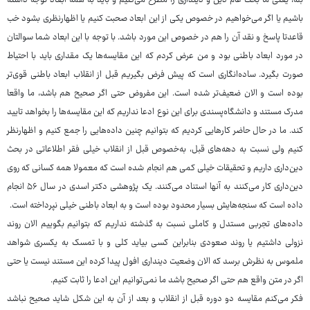
بله، یعنی ما بحث عام دین و دینداری را مطرح می‌کنیم و باید به همه ابعاد توجه داشته
باشیم یا اگر می‌خواهیم در خصوص یکی از این ابعاد صحبت کنیم یا اظهارنظری بشود خب
قاعدتا پاسخ و نقد آن را هم در خصوص این مورد باشد. با توجه با این ابعاد شما سوالتان
در مورد ابعاد باطنی بود و من عرض کردم که این مقایسه‌ها یک مقداری باید با احتیاط
صورت بگیرد. ساده‌انگاری است که پیش فرض بگیریم قبل از انقلاب ابعاد باطنی قوی‌تر
بوده است و الان ضعیف‌تر شده است. این مفروض حتی اگر صحیح هم باشد، ما واقعا
مدرک مستند و دانشگاه‌پسندی برای این نوع ادعا نداریم که این مقایسه‌ها را بخواهد تایید
کند. ما در حال حاضر کارهایی کردیم که بتوانیم چنین داده‌هایی را جمع کنیم و اظهارنظر
کنیم ولی نسبت به دهه‌های قبل، به‌خصوص قبل از انقلاب خیلی فقر اطلاعاتی در بحث
دین‌داری داریم و تحقیقات خیلی کمی هم انجام شده است که معمولا همه کسانی که روی
دین‌داری کار می‌کنند به آنها استناد می‌کنند. یک پژوهشی دکتر اسدی در سال ۵۶ انجام
داده است که سنجه‌هایش بسیار محدود بوده است و به ابعاد باطنی خیلی نپرداخته است.
داده‌های تجربی مستدل و کاملی نسبت به گذشته نداریم که بتوانیم بگوییم الان روند
نزولی داشتیم یا روند صعودی بنابراین کسی بیاید کلی و با تمسک به یکسری شواهد
ملموس به نظرش برسد که الان وضعیت دینداری افول پیدا کرده این مستند نیست یا حتی
اگر در متن واقع هم حتی اگر صحیح باشد ما نمی‌توانیم این ادعا را ثابت کنیم.
فکر می‌کنم مقایسه دو دوره قبل از انقلاب و بعد از آن به این شکل شاید صحیح نباشد