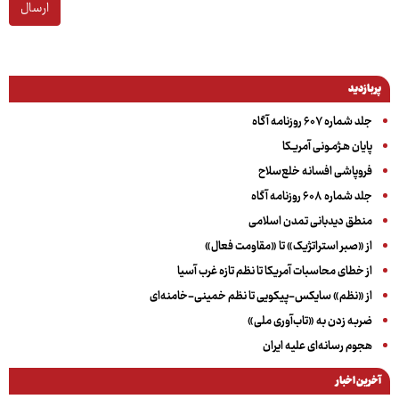
ارسال
پربازدید
جلد شماره ۶۰۷ روزنامه آگاه
پایان هـژمـونی آمریـکا
فروپاشی افسانه خلع‌سلاح
جلد شماره ۶۰۸ روزنامه آگاه
منطق دیدبانی تمدن اسلامی
از «صبر استراتژیک» تا «مقاومت فعال»
از خطای محاسبات آمریکا تا نظم تازه غرب آسیا
از «نظم» سایکس-پیکویی تا نظم خمینی-خامنه‌ای
ضربه زدن به «تاب‌آوری ملی»
هجوم رسانه‌ای علیه ایران
آخرین اخبار