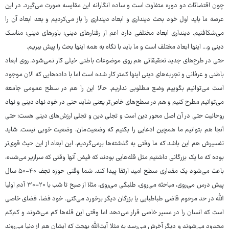
چون اقتضائات دو دوره متفاوت است و ساده انگارانه این مقایسه صورت می‌گیرد. در این
عرصه ما باید اول خود بحث دینداری و ابعاد دینداری را باز می‌کردیم و بعد ابعاد آن را
می‌شکافتیم. دینداری ابعاد مختلفی دارد اعم از رفتارهای دینی؛ باورهای دینی؛ مناسک
دینی و... اینها ابعاد مختلف است و ما باید با نگاه به همه اینها بحث را پیش ببریم.
حتی در طرح‌های جدید تحقیقاتی هم روی موضوعات باطنی خیلی کار نمی‌شود. روی ابعاد
باطنی و عرفانی و تجربه‌های دینی اینها کمتر کار شده است اما با داده‌هایی که الان موجود
است می‌توانیم بگوییم وضع مطلوبی نداریم. حالا این را هم در سطح عمومی جامعه
می‌توانیم مطرح کنیم و هم در سطح‌های خاص‌تر یعنی شاید حتی در خود نهاد دینی و نهاد
روحانیت حتی در آن اصل محور دین است و تجلی دین و تجلی ارزش‌های دینی هست؛ حتی
آنجا هم بتوانیم ما همچین ادعایی را بکنیم که وضعیت‌مان، وضعیت خوبی نیست. شاید
تفسیرش هم این باشد که ما وقتی به گذشته‌ها برمی‌گردیم، این ابعاد از این حیث قوی‌تر
بوده که ما یک بزرگانی داشتیم مثل قله‌هایی بودند که فیض آنها وقتی که سرازیر می‌شده،
باعث می‌شود یک مقداری سطح امید ارتقا پیدا کند. شما وقتی حوزه نجف ۴۰-۵۰ سال
پیش درس می‌روی، مباحثه می‌روی، طلبگی می‌روی، مثلا از صبح تا شب با ۲۰-۳۰ آدم اولیا
الله در حد مرحوم قاضی طباطبایی یا بزرگان دیگر برخورد می‌کنی. خود فضا، فضای خاصی
است که انسان را در مسیر خاصی قرار می‌دهد اما وقتی این قله‌ها کم می‌شوند و کم‌کم
محدود می‌شوند و دیگر آخرش می‌رسد به مثلا آیت‌الله بهجت که ایشان هم از دنیا می‌روند