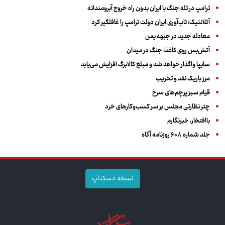
ترامپ در تله جنگ با ایران بدون راه خروج آبرومندانه
آتلانتیک: تاب‌آوری ایران دولت ترامپ را غافلگیر کرد
معادله جدید در جبهه یمن
آتش‌بس روی کاغذ؛ جنگ در میدان
سایپا واگذار خواهد شد و مبلغ کالابرگ افزایش می‌یابد
مرز باریک نقد و تخریب
قیام سبز پرچم‌های سرخ
چتر نظارتی مجلس بر سر کسب‌وکارهای خرد
باافتخار، خبرنگارم
جلد شماره ۶۰۸ روزنامه آگاه
نسخه دسکتاپ