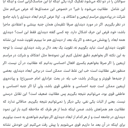
سوالتان را در دو تکه می‌شود تفکیک کرد؛ یکی اینکه آیا این مناسک‌گرایی است و اینکه آیا
این شامل عقلانیت می‌شود یا خیر؟ در خصوص این مصداق‌ها که عرض می‌کنم مثل
شرکت در پیاده‌روی مراسم اربعین و اعتکاف و... اولا عرض کردم ابعاد دینداری را باید جامع
در نظر بگیریم. اگر در مورد دینداری صرفا تلقی‎مان همان جنبه بینشی و اعتقادی ماجرا
باشد؛ خود فرض این حرف اشکال دارد. چه کسی گفته دینداری فقط این است؟ دینداری
همه ابعاد را پوشش می‌دهد و اگر یک بعد از دینداری هم ما ببینیم تقویت شده این نشانه
تقویت دینداری است. نباید بگوییم نه، تقویت یک بعد دال بر رشد دینداری نیست. با توجه
به این نکته اگر بخواهیم دقیق تحلیل کنیم این نمونه‌ها مثل اعتکاف و شرکت در مراسم
اربعین را اگر صرفا بخواهیم یکسری افعال احساسی بدانیم که عقلانیت در آن نیست، اگر
منظور نفی عقلانیت است؛ خب این غلط است. ممکن است در برخی ابعاد دینداری، بعضی
از جنبه‌ها قوی‌تر و پررنگ‌تر باشد؛ خب بله در بحث عزاداری امام حسین‌(ع) و پیاده‌روی
اربعین ممکن است جنبه احساسی و عاطفی قوی باشد، ولی آیا اگر جنبه احساسی و
عاطفی قوی بود، می‌توانیم نتیجه بگیریم پس عقلانیت ضعیف است؟ این تقابل درستی
نیست. یعنی از اثبات یکی نفی، یکی دیگر را نمی‌توانیم نتیجه بگیریم. منافاتی ندارد که
عقلانیت هم همراهش باشد. ضمن اینکه شما از هر طرف که ملاحظه کنید باز این نمود
دینداری در جامعه است و از هر کدام از ابعاد دینداری اگر بتوانیم شواهدی به دست بیاوریم
برای اینکه در آن بعد ما داریم قوی می‌شویم یا پیش رفت می‌کنیم این خودش نشانه