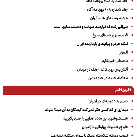
جلد شماره ۶۰۸ روزنامه آگاه
جلد شماره ۶۰۹ روزنامه آگاه
هجوم رسانه‌ای علیه ایران
میراثی زنده که نیازمند صیانت و مستندسازی است
قیام سبز پرچم‌های سرخ
تنگه هرمز و پیام‌های بازدارنده ایران
الــفرار
باافتخار، خبرنگارم
آتش‌بس روی کاغذ؛ جنگ در میدان
معادله جدید در جبهه یمن
آخرین اخبار
دمای ۴۸ درجه‌ای در اهواز
بیماری‌ای که کسی فکر نمی‌کند کودکان به آن مبتلا شوند
شست‌وشوی این ماده غذایی را جدی بگیرید
«لوچو» میراث پهلوانی مازندران
تعمیر دسته شکسته عینک با سوزن منگنه، پنبه و...