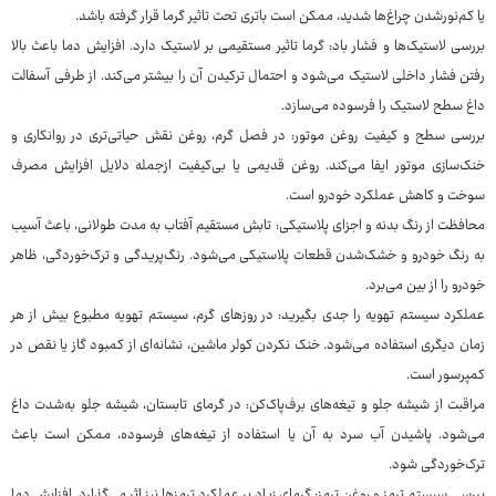
یا کم‌نورشدن چراغ‌ها شدید، ممکن است باتری تحت تاثیر گرما قرار گرفته باشد.
بررسی لاستیک‌ها و فشار باد: گرما تاثیر مستقیمی بر لاستیک دارد. افزایش دما باعث بالا
رفتن فشار داخلی لاستیک می‌شود و احتمال ترکیدن آن را بیشتر می‌کند. از طرفی آسفالت
داغ سطح لاستیک را فرسوده می‌سازد.
بررسی سطح و کیفیت روغن موتور: در فصل گرم، روغن نقش حیاتی‌تری در روانکاری و
خنک‌سازی موتور ایفا می‌کند. روغن قدیمی یا بی‌کیفیت ازجمله دلایل افزایش مصرف
سوخت و کاهش عملکرد خودرو است.
محافظت از رنگ بدنه و اجزای پلاستیکی: تابش مستقیم آفتاب به مدت طولانی، باعث آسیب
به رنگ خودرو و خشک‌شدن قطعات پلاستیکی می‌شود. رنگ‌پریدگی و ترک‌خوردگی، ظاهر
خودرو را از بین می‌برد.
عملکرد سیستم تهویه را جدی بگیرید: در روزهای گرم، سیستم تهویه مطبوع بیش از هر
زمان دیگری استفاده می‌شود. خنک نکردن کولر ماشین، نشانه‌ای از کمبود گاز یا نقص در
کمپرسور است.
مراقبت از شیشه جلو و تیغه‌های برف‌پاک‌کن: در گرمای تابستان، شیشه جلو به‌شدت داغ
می‌شود. پاشیدن آب سرد به آن یا استفاده از تیغه‌های فرسوده، ممکن است باعث
ترک‌خوردگی شود.
بررسی سیستم ترمز و روغن ترمز: گرمای زیاد بر عملکرد ترمزها نیز اثر می‌گذارد. افزایش دما