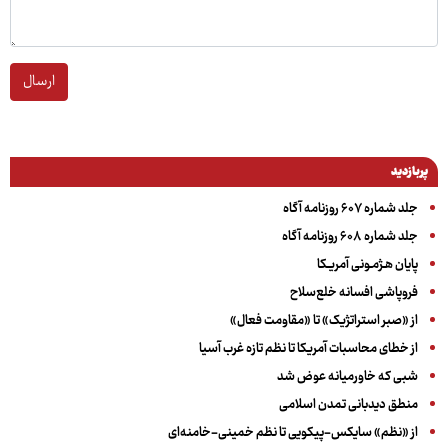
ارسال
پربازدید
جلد شماره ۶۰۷ روزنامه آگاه
جلد شماره ۶۰۸ روزنامه آگاه
پایان هـژمـونی آمریـکا
فروپاشی افسانه خلع‌سلاح
از «صبر استراتژیک» تا «مقاومت فعال»
از خطای محاسبات آمریکا تا نظم تازه غرب آسیا
شبی که خاورمیانه عوض شد
منطق دیدبانی تمدن اسلامی
از «نظم» سایکس-پیکویی تا نظم خمینی-خامنه‌ای