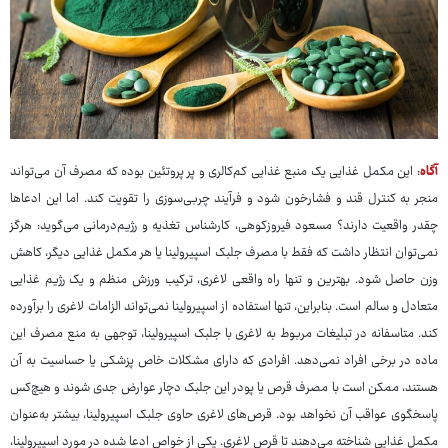
آگاه
: این مکمل غذایی یک منبع غذایی کم‌کالری و پر پروتئین بوده که مصرف آن می‌تواند
منجر به کنترل قند و فشارخون شود و فرآیند چربی‌سوزی را تقویت کند. اما این ادعاها
چقدر واقعیت دارند؟ مسعود فیروزکوهی، کارشناس تغذیه و رژیم‌درمانی می‌گوید: هرگز
نمی‌توان انتظار داشت که فقط با مصرف جلبک اسپیرولینا یا هر مکمل غذایی دیگر، کاهش
وزن حاصل شود. بهترین و تنها راه واقعی لاغری، ترکیب ورزش منظم و یک رژیم غذایی
متعادل و سالم است. بنابراین، تنها استفاده از اسپیرولینا نمی‌تواند الزامات لاغری را برآورده
کند. متاسفانه در تبلیغات مربوط به لاغری با جلبک اسپیرولینا، توجهی به منع مصرف این
ماده در برخی افراد نمی‌دهد. افرادی که دارای مشکلات خاص پزشکی یا حساسیت به آن
هستند، ممکن است با مصرف قرص یا پودر این جلبک دچار عوارض جدی شوند و هیچ‌کس
پاسخگوی عواقب آن نخواهد بود. قرص‌های لاغری حاوی جلبک اسپیرولینا، بیشتر به‌عنوان
مکمل غذایی شناخته می‌دهند تا قرص لاغری. یکی از خواص ادعا شده در مورد اسپیرولینا،