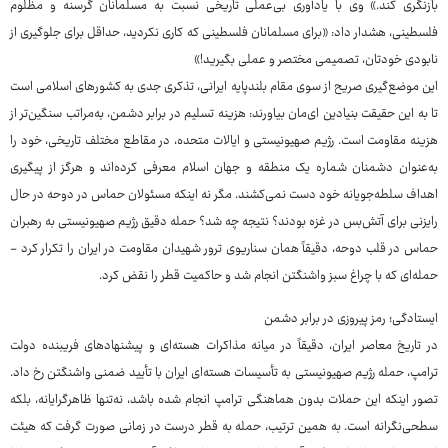
بازنگری کند.» وی با یادآوری بی‌عملی تاریخی نسبت به مسلمانان گرسنه و مظلوم
فلسطینی، هشدار داد: «برای مسلمانان فلسطینی که کاری نکردید، حداقل برای جلوگیری از
نابودی خودتان، تصمیمی مختصر و عملی بگیرید!»
این موضع‌گیری صریح از سوی مقام بلندپایه ایرانی، تذکری جدی به کشورهای اسلامی است
تا به این حقیقت بنیادین ای‌مان بیاورند: هزینه تسلیم در برابر دشمن، به‌مراتب سنگین‌تر از
هزینه مقاومت است. رژیم صهیونیستی و ایالات متحده، در مقاطع مختلف تاریخی، خود را
به‌عنوان دشمنان شماره یک منطقه و جهان اسلام معرفی کرده‌اند و هرگز از پیگیری
اهداف سلطه‌جویانه خود دست نمی‌کشند. مگر نه اینکه مسئولان حماس در دوحه در حال
رایزنی برای آتش‌بس در غزه بودند؟ نتیجه چه شد؟ حمله دقیق رژیم صهیونیستی به رهبران
حماس در قلب دوحه، دقیقاً همان سناریوی ترور شهیدان مقاومت در ایران را تکرار کرد -
حمله‌ای که با چراغ سبز واشنگتن انجام شد و حاکمیت قطر را نقض کرد.
ایستادگی؛ رمز پیروزی در برابر دشمن
در تاریخ معاصر ایران، دقیقاً در میانه مذاکرات هسته‌ای و پیشنهادهای فریبنده دولت
ترامپ، حمله رژیم صهیونیستی به تأسیسات هسته‌ای ایران با تأیید ضمنی واشنگتن رخ داد.
تصور اینکه این حملات بدون هماهنگی ترامپ انجام شده باشد، نه‌تنها ظاهرگرایانه، بلکه
سطحی‌نگرانه است. به همین ترتیب، حمله به قطر درست در زمانی صورت گرفت که هیئت