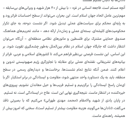
نادان‌ها به دنبال تسلیم هستند
آنچه مسلم است، فاجعه انسانی در غزه - با بیش از ۴۰ هزار شهید و ویرانی‌های بی‌سابقه -
مهم‌ترین عامل اتحاد جهان اسلام است. این بحران، می‌تواند از سطح احساسات فراتر رود و
به پایه‌ای محکم برای سیاست‌های عملی تبدیل شود. اگر نشست دوحه، به جای تکرار
محکومیت‌های کلیشه‌ای، بسته‌ای عملی و زمان‌دار ارائه دهد - مانند تحریم‌های هماهنگ،
صندوق حمایتی مشترک برای فلسطین و مانورهای نظامی منطقه‌ای - آن‌گاه می‌توان
انتظار داشت که جایگاه جهان اسلام در نظام بین‌الملل به‌طور چشمگیری تقویت شود. بر
این اساس، این نشست فرصتی بی‌نظیر فراهم می‌کند تا کشورهای اسلامی و عربی، فراتر از
بیانیه‌های تشریفاتی، نقشه‌ای عملی برای مقابله با تجاوزگری رژیم صهیونیستی تدوین و
اعلام کنند. ضمن آنکه نتایج تمام نشست‌ها، برخاست‌ها و دیدارهای رسمی در سطح
منطقه، باید به یک دستاورد واحد منتهی شود: مقاومت و ایستادگی در برابر استکبار. اگر با
ای‌مان راسخ ایستادگی را برگزینیم و تسلیم فریب‌ها و حیل معاندان نشویم، پیروزی‌های
خیره‌کننده در انتظار ماست. نتیجه‌گیری نهایی این است: علاج در ایستادگی است، نه تسلیم.
در پایان یادی از شهید والامقام «محمد مهدی طهرانی» می‌کنیم که با بصیرتی نافذ
می‌گفت: «نادان‌ها می‌گویند هزینه مقاومت بیشتر از تسلیم است»، سخنی که امروز بیش از
همیشه، راهنمای ماست.