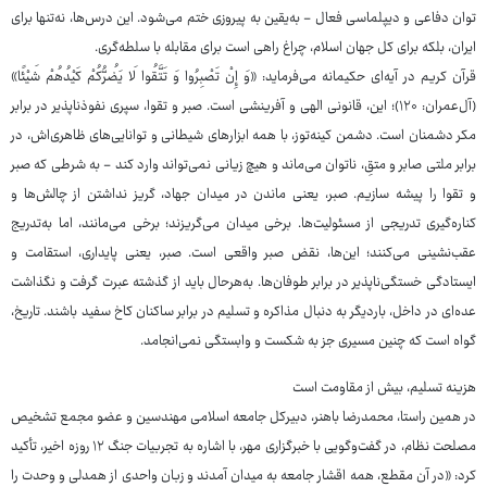
توان دفاعی و دیپلماسی فعال - به‌یقین به پیروزی ختم می‌شود. این درس‌ها، نه‌تنها برای
ایران، بلکه برای کل جهان اسلام، چراغ راهی است برای مقابله با سلطه‌گری.
قرآن کریم در آیه‌ای حکیمانه می‌فرماید: «وَ إِنْ تَصْبِرُوا وَ تَتَّقُوا لَا یَضُرُّکُمْ کَیْدُهُمْ شَیْئًا»
(آل‌عمران: ۱۲۰)؛ این، قانونی الهی و آفرینشی است. صبر و تقوا، سپری نفوذناپذیر در برابر
مکر دشمنان است. دشمن کینه‌توز، با همه ابزارهای شیطانی و توانایی‌های ظاهری‌اش، در
برابر ملتی صابر و متقِ، ناتوان می‌ماند و هیچ زیانی نمی‌تواند وارد کند - به شرطی که صبر
و تقوا را پیشه سازیم. صبر، یعنی ماندن در میدان جهاد، گریز نداشتن از چالش‌ها و
کناره‌گیری تدریجی از مسئولیت‌ها. برخی میدان می‌گریزند؛ برخی می‌مانند، اما به‌تدریج
عقب‌نشینی می‌کنند؛ این‌ها، نقض صبر واقعی است. صبر، یعنی پایداری، استقامت و
ایستادگی خستگی‌ناپذیر در برابر طوفان‌ها. به‌هرحال باید از گذشته عبرت گرفت و نگذاشت
عده‌ای در داخل، باردیگر به دنبال مذاکره و تسلیم در برابر ساکنان کاخ سفید باشند. تاریخ،
گواه است که چنین مسیری جز به شکست و وابستگی نمی‌انجامد.
هزینه تسلیم، بیش از مقاومت است
در همین راستا، محمدرضا باهنر، دبیرکل جامعه اسلامی مهندسین و عضو مجمع تشخیص
مصلحت نظام، در گفت‌وگویی با خبرگزاری مهر، با اشاره به تجربیات جنگ ۱۲ روزه اخیر، تأکید
کرد: «در آن مقطع، همه اقشار جامعه به میدان آمدند و زبان واحدی از همدلی و وحدت را