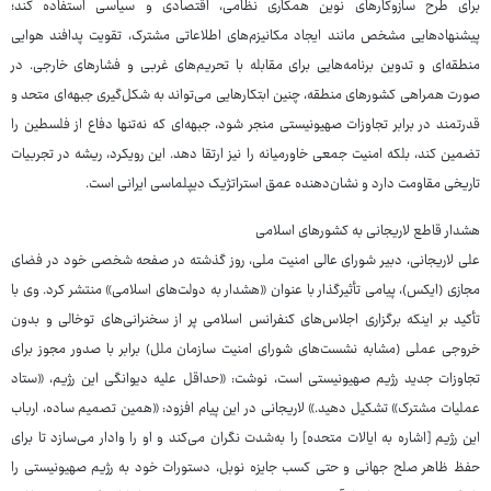
برای طرح سازوکارهای نوین همکاری نظامی، اقتصادی و سیاسی استفاده کند؛
پیشنهادهایی مشخص مانند ایجاد مکانیزم‌های اطلاعاتی مشترک، تقویت پدافند هوایی
منطقه‌ای و تدوین برنامه‌هایی برای مقابله با تحریم‌های غربی و فشارهای خارجی. در
صورت همراهی کشورهای منطقه، چنین ابتکارهایی می‌تواند به شکل‌گیری جبهه‌ای متحد و
قدرتمند در برابر تجاوزات صهیونیستی منجر شود، جبهه‌ای که نه‌تنها دفاع از فلسطین را
تضمین کند، بلکه امنیت جمعی خاورمیانه را نیز ارتقا دهد. این رویکرد، ریشه در تجربیات
تاریخی مقاومت دارد و نشان‌دهنده عمق استراتژیک دیپلماسی ایرانی است.
هشدار قاطع لاریجانی به کشورهای اسلامی
علی لاریجانی، دبیر شورای عالی امنیت ملی، روز گذشته در صفحه شخصی خود در فضای
مجازی (ایکس)، پیامی تأثیرگذار با عنوان «هشدار به دولت‌های اسلامی» منتشر کرد. وی با
تأکید بر اینکه برگزاری اجلاس‌های کنفرانس اسلامی پر از سخنرانی‌های توخالی و بدون
خروجی عملی (مشابه نشست‌های شورای امنیت سازمان ملل) برابر با صدور مجوز برای
تجاوزات جدید رژیم صهیونیستی است، نوشت: «حداقل علیه دیوانگی این رژیم، «ستاد
عملیات مشترک» تشکیل دهید.» لاریجانی در این پیام افزود: «همین تصمیم ساده، ارباب
این رژیم [اشاره به ایالات متحده] را به‌شدت نگران می‌کند و او را وادار می‌سازد تا برای
حفظ ظاهر صلح جهانی و حتی کسب جایزه نوبل، دستورات خود به رژیم صهیونیستی را