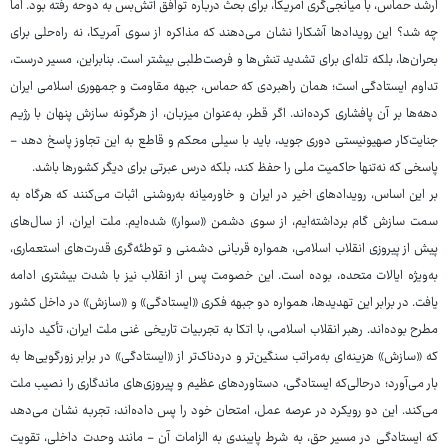
ارشد حماس، با میانجی‌گری آمریکا، برای بحث درباره توافق آتش‌بس به دوحه رفته بود. اما
چه شد؟ این رویدادها آشکارا نشان می‌دهند که مذاکره از سوی آمریکا، نه راه‌حلی برای
بحران‌ها، بلکه تله‌ای برای تشدید تنش‌ها و فرصت‌طلبی بیشتر است. بنابراین، مسیر درست،
تداوم ایستادگی است؛ همان راهبردی که حماس، جبهه مقاومت و جمهوری اسلامی ایران
دهه‌ها بر آن پافشاری کرده‌اند. اگر قطر، به‌عنوان میزبان، از هرگونه سازش پنهان با رژیم
جنایت‌کار صهیونیستی دوری جوید، باید با سیلی محکم و قاطع به این تجاوز پاسخ دهد -
پاسخی که نه‌تنها حاکمیت ملی را حفظ کند، بلکه درس عبرتی برای دیگر کشورها باشد.
بر این اساس، رویدادهای اخیر در ایران و خاورمیانه به‌روشنی اثبات می‌کنند که هرگاه به
سمت سازش گام برداشته‌ایم، از سوی دشمن «سوار» شده‌ایم. ملت ایران، از سال‌های
پیش از پیروزی انقلاب اسلامی، همواره قربانی دشمنی و توطئه‌گری قدرت‌های استعماری،
به‌ویژه ایالات متحده، بوده است. این خصومت پس از انقلاب نیز با شدت بیشتری ادامه
یافت. در برابر این تهدیدها، همواره دو جبهه فکری «ایستادگی» و «سازش» در داخل کشور
مطرح بوده‌اند. رهبر انقلاب اسلامی، با اتکا به تجربیات تاریخی غنی ملت ایران، تأکید دارند
که «سازش» هزینه‌ای به‌مراتب سنگین‌تر و دردناک‌تر از «ایستادگی» در برابر زورگویی‌ها به
بار می‌آورد؛ درحالی‌که ایستادگی، دستاوردهای عظیم و پیروزی‌های ماندگاری را نصیب ملت
می‌کند. این دو رویکرد در عرصه عمل، امتحان خود را پس داده‌اند: تجربه نشان می‌دهد
که ایستادگی در مسیر حق، به شرط پایبندی به الزامات آن - مانند وحدت داخلی، تقویت