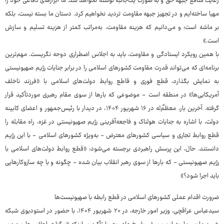
رعایت منافع جبهه حق و به صورت یک‌جانبه نوشته نخواهد شد. ما ابزارهای دفاعی خود را
مهیا ساخته‌ایم و در تجهیز جبهه مقاومت تردید نخواهیم کرد. دستان ما بسته نیست، بلکه
بر ماشه است؛ و می‌دانیم که هزینه مقاومت، به‌مراتب کمتر از هزینه تسلیم و سازش
است.»
با همین رویکرد ایستادگی و مقاومت، باید به اجلاس اضطراری دوحه نگریست. مهم‌ترین
برنامه‌ای که می‌تواند قدرت مقاومت کشورهای اسلامی را در برابر جنایات رژیم صهیونیستی
به نمایش بگذارد، قطع فوری و قاطع روابط دولت‌های اسلامی با «فرزند ناخلف
آمریکایی‌ها» در منطقه است - موضوعی که بارها از سوی مقام رهبری موردتأکید قرار
گرفته. آخرین بار، معظمٌ‌له در ۱۶ شهریور ۱۴۰۴، در دیدار با رئیس‌جمهور و اعضای کابینه
دولت، با اشاره به جنایات هولناک و فاجعه‌آفرینی رژیم صهیونیستی در غزه، راه مقابله را
قطع روابط تجاری و سیاسی کشورهای معترض - به‌ویژه کشورهای اسلامی - با این رژیم
دانستند. حال، این پرسش راهبردی برجسته می‌شود: «قطع روابط دولت‌های اسلامی با
رژیم صهیونیستی - که بارها از سوی رهبر انقلاب بیان شده - چگونه و با چه سازوکارهایی
باید اجرا شود؟»
ضرورت اقدام عملی کشورهای اسلامی در قطع رابطه با صهیونیست‌ها
سیدعباس عراقچی، وزیر امور خارجه، در ۲۰ شهریور ۱۴۰۴، با حضور در استودیوی شبکه