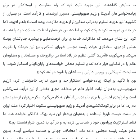
به نمایش گذاشتند. این تجربه ثابت کرد که راه مقاومت و ایستادگی در برابر
زیاده‌خواهی‌های آمریکا و رژیم صهیونیستی، مسیری ارزشمند و کارآمد است. در بسیاری از
کشورها نیز، هزینه تسلیم به‌مراتب سنگین‌تر از هزینه مقاومت بوده است.» باهنر افزود: «ما
در چندین دوره مذاکره شرکت کردیم، اما دشمن در همان لحظات، حملات خود را تشدید
کرد. این نشان می‌دهد که مذاکرات، خدعه‌ای برای فرصت‌طلبی و پیشبرد جنایاتشان بود.»
عباس گودرزی، سخنگوی هیئت رئیسه مجلس شورای اسلامی، نیز این دیدگاه را تقویت
می‌کند و می‌گوید: «آمریکا آتشی عظیم در بلاد اسلامی برافروخته و مسلمانان و مظلومان
عالم را در تنگنایی قرار داده‌اند: یا تسلیم محض خواسته‌های پایان‌ناپذیر استکبار شوند، یا
تسلیحات آمریکایی و اروپایی دارایی و نسلشان را نابود خواهد کرد.»
وی با تأکید بر اینکه زیاده‌خواهی استکبار حد و مرزی ندارد، خاطرنشان کرد: «رژیم
صهیونیستی، به‌عنوان نیابت اشرار عالم در منطقه، مجری بخشی از این فرآیند نسل‌کشی
است و ابزارهای اهدایی را برای نابودی بی‌گناهان به کار می‌گیرد. مگر می‌توان از حقوق‌بشر
دم زد، اما در برابر کودک‌کشی‌های آمریکا و رژیم صهیونیستی سکوت اختیار کرد؟ ملت ایران
در سمت درست تاریخ ایستاده و به‌عنوان پیشتاز این نبرد بزرگ، غافلگیر نخواهد شد. ما
نقاط استراتژیک پیرامون خود را شناسایی کرده‌ایم و در آنها به کمین اشرار نشسته‌ایم.»
عضو هیئت رئیسه مجلس ادامه داد: «معادلات جهانی و هندسه سیاسی آینده، بدون