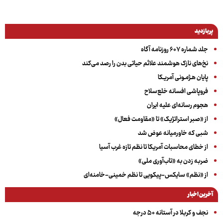
پربازدید
جلد شماره ۶۰۷ روزنامه آگاه
نخ‌های نازک هوشمند علائم حیاتی بدن را رصد می‌کند
پایان هـژمـونی آمریـکا
فروپاشی افسانه خلع‌سلاح
هجوم رسانه‌ای علیه ایران
از «صبر استراتژیک» تا «مقاومت فعال»
شبی که خاورمیانه عوض شد
از خطای محاسبات آمریکا تا نظم تازه غرب آسیا
ضربه زدن به «تاب‌آوری ملی»
از «نظم» سایکس-پیکویی تا نظم خمینی-خامنه‌ای
آخرین اخبار
نجف و کربلا در آستانه ۵۰ درجه