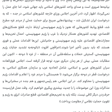
خبر صداوسیما، به این پرسش پاسخ داد. وی با تأکید بر اینکه «برگزاری اجلاس‌ها و صدور
بیانیه‌ها ضروری است و صدای واحد کشورهای اسلامی باید جهانی شود، اما جای عمل را
نمی‌گیرد»، اظهار کرد: «در آخرین اجلاس وزرای خارجه کشورهای اسلامی در جده - که به
درخواست ایران تشکیل شد - پیشنهادهایی صریح برای حمایت عملی از مردم غزه مطرح
شد: قطع روابط کشورهایی که هنوز با رژیم صهیونیستی ارتباط دارند، قطع همکاری‌های
اقتصادی، تهدید کشورهای همکار نزدیک با غرب یا رژیم صهیونیستی، اعمال تحریم‌ها و
مجازات‌های اقتصادی علیه رژیم صهیونیستی و حامیانش. این‌ها اقدامات عملی و فوری
هستند که باید بدون تأخیر اجرا شوند.»عراقچی افزود: «باتوجه‌به تشدید جنایات رژیم
صهیونیستی، گسترش حملات و سلطه‌طلبی آن در منطقه - از غزه تا دوحه - اکنون این
مطالبات عملی، بیش از هر زمان دیگری مورد توجه قرار گرفته است. اجلاس فوق‌العاده
سران کشورهای عربی و اسلامی، شامل اتحادیه عرب و سازمان همکاری اسلامی، به
درخواست قطر در دوحه برگزار می‌شود تا همبستگی با مردم غزه را اعلام و اقدامات رژیم
صهیونیستی را محکوم کند. در این اجلاس، هم رئیس‌جمهور و هم بنده در سخنرانی‌ها و
مذاکرات وزرا، این موضوعات را با جدیت بیشتری پیگیری خواهیم کرد. وقت عمل فرارسیده؛
حرف‌زدن دیگر کافی نیست، بلکه باید به تحریم‌های اقتصادی، قطع صادرات انرژی به رژیم و
تقویت حمایت نظامی از مقاومت پرداخت.»