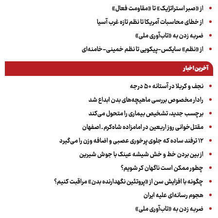
از «صبر استراتژیک» تا «مقاومت فعال»
از خطای محاسبات آمریکا تا نظم تازه غرب آسیا
ضربه زدن به «تاب‌آوری ملی»
از «نظم» سایکس-پیکویی تا نظم خمینی-خامنه‌ای
آخرین اخبار
نجف و کربلا در آستانه ۵۰ درجه
رادار مخصوص بررسی ماهیچه‌های بدن ابداع شد
برچسب جدید، تشخیص بیماری را متحول می‌کند
مقتل‌خوانی روز اربعین در امامزاده شاه‌کرم ـ اصفهان
۱۲ ترفند ساده که جلوی پرخوری عصبی و اضافه ‌وزن را می‌گیرد
از بین بردن خط و خش شیشه عینک با جوش شیرین
چطور ممکن است ناگهان کر شویم؟
چگونه با افزایش سن از «پروتئین نگهدارنده بدن» مراقبت کنیم؟
هجوم رسانه‌ای علیه ایران
ضربه زدن به «تاب‌آوری ملی»