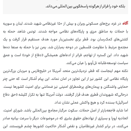
بلکه خود را فراتر از هرگونه پاسخگویی بین‌المللی می‌داند.
آگاه
: در غزه، برج‌های مسکونی ویران و بیش از ۱۵۰ غیرنظامی شهید شدند. لبنان و سوریه
با حملات به مناطق مرزی و پایگاه‌های نظامی مواجه شدند. تونس شاهد حمله به
کشتی‌های کمک‌رسان بود. قطر برای نخستین‌بار مورد هدف مستقیم قرار گرفت و یک
مجتمع مرتبط با مقاومت فلسطین در دوحه بمباران شد. یمن نیز با حمله به صنعا ده‌ها
شهید داد. این گستره از تهاجم، فراتر از ادعاهای همیشگی «دفاع از خود» است و عمق
سیاست توسعه‌طلبانه تل‌آویو را عیان می‌کند.
نکته مهم اینجاست که قطر، نزدیک‌ترین متحد آمریکا در خلیج‌فارس و میزبان بزرگ‌ترین
پایگاه نظامی این کشور نیز از این تجاوز در امان نماند. این پیام آشکار است که حتی چتر
حمایتی واشنگتن و پیمان‌های پرطمطراق امنیتی نیز ضمانتی برای امنیت کشورها نیست.
درحالی‌که شهروندان قطری هدف قرار گرفتند، دولت آمریکا تنها به تکرار کلیشه «حق دفاع
اسرائیل» بسنده کرد و هیچ واکنش عملی نشان نداد.
اما شاید فاجعه‌بارتر از اصل حملات، سکوت مرگبار مجامع بین‌المللی باشد. شورای امنیت،
اتحادیه اروپا و بسیاری از نهادهای حقوق بشری که در موضوعات دیگر با سرعت بیانیه صادر
می‌کنند، در برابر کشتار غیرنظامیان و نقض آشکار حاکمیت کشورها چشم فروبستند. این