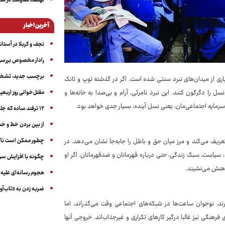
نهضت مقاومت در منط
آخرین اخبار
نجف و کربلا در آستانه ۵۰ در
رادار مخصوص بررسی 
برچسب جدید، تشخیص
اری از میدان‌های نبرد سنتی شده است. اگر در گذشته توپ و تانک
مقتل‌خوانی روز اربعین
ل را دگرگون کنند. این نبرد نامرئی، آرام و بی‌صدا به خانه‌ها و
 سرمایه اجتماعی‌مان، یعنی نسل آینده، بسیار جدی خواهد بود.
۱۲ ترفند ساده که جلوی پرخوری عصبی و اضافه ‌وزن را می‌گیرد
از بین بردن خط و 
چطور ممکن است ناگ
عریف می‌کند و مرز میان حق و باطل را جابه‌جا نشان می‌دهد. در
یخ، سیاست، سبک زندگی، حتی درباره قهرمانان و ضدقهرمانان. اگر او
چگونه با افزایش سن 
 ذهنش می‌نشیند.
هجوم رسانه‌ای علیه ا
ضربه زدن به «تاب‌آو
رند. نوجوان ساعت‌ها در شبکه‌های اجتماعی وقت می‌گذراند، اما
فرهنگی نیز غالبا درگیر کارهای تکراری و غیرجذاب‌اند. خروجی آنها