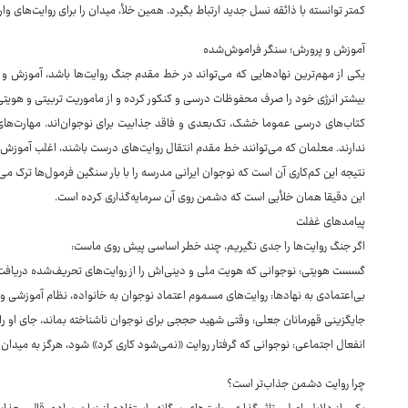
کمتر توانسته با ذائقه نسل جدید ارتباط بگیرد. همین خلأ، میدان را برای روایت‌های و
آموزش و پرورش؛ سنگر فراموش‌شده
یکی از مهم‌ترین نهادهایی که می‌تواند در خط مقدم جنگ روایت‌ها باشد، آموزش 
بیشتر انرژی خود را صرف محفوظات درسی و کنکور کرده و از ماموریت تربیتی و هویت
کتاب‌های درسی عموما خشک، تک‌بعدی و فاقد جذابیت برای نوجوان‌اند. مهارت‌های 
ندارند. معلمان که می‌توانند خط مقدم انتقال روایت‌های درست باشند، اغلب آموزش ک
نتیجه این کم‌کاری آن است که نوجوان ایرانی مدرسه را با بار سنگین فرمول‌ها ترک می
این دقیقا همان خلأیی است که دشمن روی آن سرمایه‌گذاری کرده است.
پیامدهای غفلت
اگر جنگ روایت‌ها را جدی نگیریم، چند خطر اساسی پیش روی ماست:
گسست هویتی: نوجوانی که هویت ملی و دینی‌اش را از روایت‌های تحریف‌شده دریافت
بی‌اعتمادی به نهادها: روایت‌های مسموم اعتماد نوجوان به خانواده، نظام آموزشی و
جایگزینی قهرمانان جعلی: وقتی شهید حججی برای نوجوان ناشناخته بماند، جای او را
انفعال اجتماعی: نوجوانی که گرفتار روایت «نمی‌شود کاری کرد» شود، هرگز به میدا
چرا روایت دشمن جذاب‌تر است؟