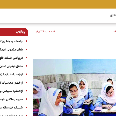
ه ای
کد مطلب:
۱۶٬۲۳۴
پربازدید
جلد شماره ۶۰۷ روزنامه آگاه
پایان هـژمـونی آمریـک
فروپاشی افسانه خلع
منطق دیدبانی تمدن 
از «صبر استراتژیک» 
از خطای محاسبات آمری
از «نظم» سایکس-پیک
هجوم رسانه‌ای علیه ا
شبی که خاورمیانه 