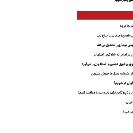
ق رهبر شهید
جه
ماهیچه‌های بدن ابداع شد
 بیماری را متحول می‌کند
 در امامزاده شاه‌کرم ـ اصفهان
خش شیشه عینک با جوش شیرین
هان کر شویم؟
از «پروتئین نگهدارنده بدن» مراقبت کنیم؟
یران
ری ملی»