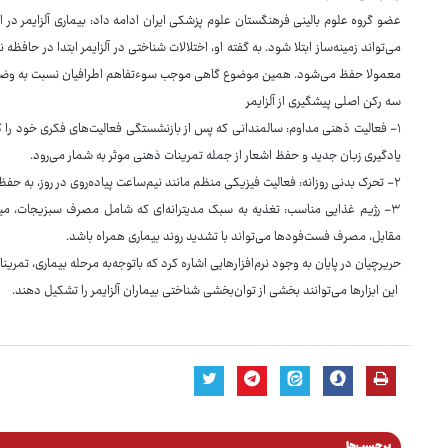
عضو گروه علوم بالینی فرهنگستان علوم پزشکی ایران ادامه داد: بیماری آلزایمر در اغ
می‌تواند زمینه‌ساز ابتلا شود. به گفته او، اختلالات شناختی در آلزایمر ابتدا در حافظ
معمولا حفظ می‌شود. همین موضوع گاهی موجب سوءتفاهم اطرافیان نسبت به وضع
سه رکن اصلی پیشگیری از آلزایمر
۱- فعالیت ذهنی مداوم: سالمندانی که پس از بازنشستگی فعالیت‌های فکری خود را 
یادگیری زبان جدید و حفظ اشعار از جمله تمرینات ذهنی موثر به شمار می‌رود.
۲- تحرک بدنی روزانه: فعالیت فیزیکی منظم مانند نیم‌ساعت پیاده‌روی در روز، به حفظ حجم مغز کمک کرده و می‌تواند روند تحلیل‌شناختی را کند کند.
۳- رژیم غذایی مناسب: تغذیه به سبک مدیترانه‌ای که شامل مصرف سبزیجات، می
مقابل، مصرف فست‌فودها می‌تواند با تشدید روند بیماری همراه باشد.
حریرچیان در پایان به وجود نرم‌افزارهایی اشاره کرد که باتوجه‌به مرحله بیماری، تمری
این ابزارها می‌توانند بخشی از توان‌بخشی شناختی بیماران آلزایمر را تشکیل دهند.
برچسب‌ها