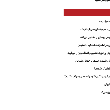
ق رهبر شهید
جه
ماهیچه‌های بدن ابداع شد
 بیماری را متحول می‌کند
 در امامزاده شاه‌کرم ـ اصفهان
خش شیشه عینک با جوش شیرین
هان کر شویم؟
از «پروتئین نگهدارنده بدن» مراقبت کنیم؟
یران
ری ملی»