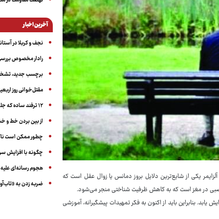
نهضت مقاومت در منط
آخرین اخبار
نجف و کربلا در آستانه ۵۰ در
رادار مخصوص بررسی 
برچسب جدید، تشخیص
مقتل‌خوانی روز اربعین
۱۲ ترفند ساده که جلوی پرخوری عصبی و اضافه ‌وزن را می‌گیرد
از بین بردن خط و 
چطور ممکن است ناگ
چگونه با افزایش سن 
هجوم رسانه‌ای علیه ا
یمر یکی از شایع‌ترین دلایل بروز دمانس یا زوال عقل است که
ضربه زدن به «تاب‌آو
ای عصبی در مغز است که به کاهش ظرفیت شناختی منجر می‌شود.
ایش یابد. بنابراین باید از اکنون به فکر تمهیدات پیشگیرانه، آموزشی