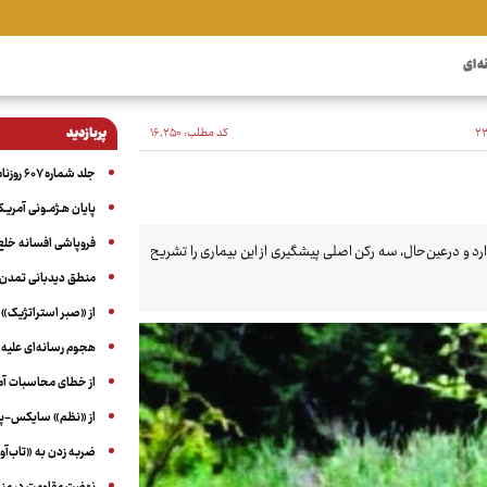
ه ای
کد مطلب:
۱۶٬۲۵۰
پربازدید
جلد شماره ۶۰۷ روزنامه آگاه
پایان هـژمـونی آمریـک
فروپاشی افسانه خلع
رد و درعین‌حال، سه رکن اصلی پیشگیری از این بیماری را تشریح
منطق دیدبانی تمدن 
از «صبر استراتژیک» 
هجوم رسانه‌ای علیه ا
از خطای محاسبات آمری
از «نظم» سایکس-پیک
ضربه زدن به «تاب‌آو