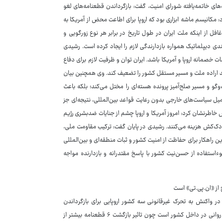
های خاتمه‌یافته شورای امنیت، گفت: بازگرداندن قطعنامه‌های لغو
: مکانیسم ماشه ابزاری بود که اروپا برای اطاعت محض از آمریکا به
افل از اینکه ملت ایران در طول تاریخ در برابر هر نوع زورگویی و
ی دیپلماتیک همواره بازدارندگی لازم را ایجاد کرده است. رشیدی
خصمانه اروپا و آمریکا باشد. ایران توان و ظرفیت لازم برای دفاع
واند اراده ملت و مسیر مستقل کشور را تضعیف کند. وی همچنین بیان
فت‌وگو و مسیر صلح‌آمیز پرونده هسته‌ای را مختل می‌کند؛ بلکه باعث
یل سیاست‌های خارجی بدون رعایت قواعد بین‌المللی، نتیجه‌ای جز
خاطرنشان کرد: امروز آمریکا و اروپا چشم از جنایات ضدبشری رژیم
ودک‌کش هزینه می‌کنند. رشیدی در پایان گفت: ترکیب مقاومت ملی،
ین راهکار برای حفاظت از امنیت کشور و ثبات منطقه‌ای و بین‌المللی
ءاستفاده از حسن‌نیت کشور با پاسخ مقتدرانه و بازدارنده مواجه
 از «ان.پی.تی» است
 واکنش به تحرک غیرقانونی سه کشور اروپایی برای بازگرداندن
قطعنامه‌های خاتمه‌یافته شورای امنیت، گفت: اسنپ‌بک ابزاری برای ایجاد یک فضای روانی در داخل کشور است چون تاثیر بازگشت ۶ قطعنامه بیشتر از