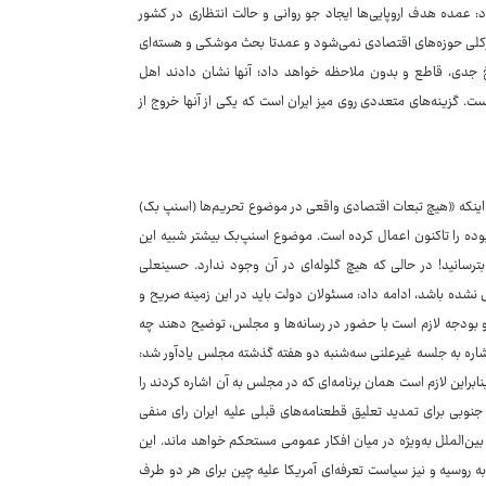
ود: عمده هدف اروپایی‌ها ایجاد جو روانی و حالت انتظاری در کشور
زه نفتی، کشتی و به‌طورکلی حوزه‌های اقتصادی نمی‌شود و عمدتا بحث موشکی و هسته‌ای
خ جدی، قاطع و بدون ملاحظه خواهد داد؛ آنها نشان دادند اهل
ست. گزینه‌های متعددی روی میز ایران است که یکی از آنها خروج از
د بر اینکه «هیچ تبعات اقتصادی واقعی در موضوع تحریم‌ها (اسنپ بک)
 بوده را تاکنون اعمال کرده است. موضوع اسنپ‌بک بیشتر شبیه این
سانید! در حالی که هیچ گلوله‌ای در آن وجود ندارد. حسینعلی
 نشده باشد، ادامه داد: مسئولان دولت باید در این زمینه صریح و
 و بودجه لازم است با حضور در رسانه‌ها و مجلس، توضیح دهند چه
ا اشاره به جلسه غیرعلنی سه‌شنبه دو هفته گذشته مجلس یادآور شد:
ابراین لازم است همان برنامه‌ای که در مجلس به آن اشاره کردند را
 برطرف شود. هر چند ۹ کشور به قطعنامه کره جنوبی برای تمدید تعلیق قطعنامه‌های قبلی علیه ایران رای منفی
بین‌الملل به‌ویژه در میان افکار عمومی مستحکم خواهد ماند. این
ه روسیه و نیز سیاست تعرفه‌ای آمریکا علیه چین برای هر دو طرف