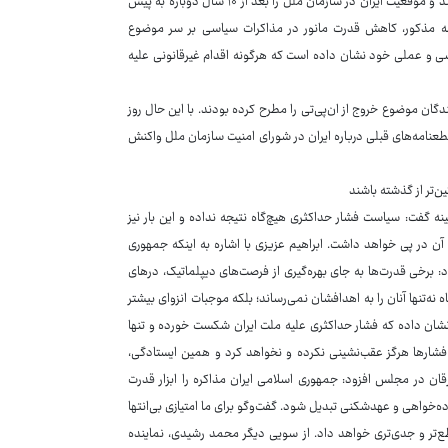
حساس که بر اساس برجام از سال ۱۳۹۴ تعلیق شده بود، دوباره رسمیت پیدا می‌کنند و موقعیت ایران در سازمان ملل را بعد از ۱۰ سال دوباره به پیش
 قطعنامه مذکور، کاهش قدرت مانور در مذاکرات سیاسی بر سر موضوع
اسی و عملی خود نشان داده است که هرگونه اقدام غیرقانونی علیه
ندگان موضوع خروج از ان‌پی‌تی را مطرح کرده بودند. با این حال روز
عنامه‌های قبلی درباره ایران در شورای امنیت سازمان ملل واکنش
‌تر از گذشته باشند
فت: سیاست فشار حداکثری هیچ‌گاه نتیجه نداده و این بار نیز
ن آن در پی خواهد داشت. ابراهیم عزیزی با اشاره به اینکه جمهوری
: برخی قدرت‌ها به جای بهره‌گیری از فرصت‌های دیپلماتیک، درهای
ه نه‌تنها آنان را به اهدافشان نمی‌رساند؛ بلکه موجبات انزوای بیشتر
شان داده که فشار حداکثری علیه ملت ایران شکست خورده و تنها
و فشارها هرگز عقب‌نشینی نکرده و نخواهد کرد و همین ایستادگی،
ان در مجلس افزود: جمهوری اسلامی ایران مذاکره را ابزار قدرت
اده‌خواهی و عهدشکنی تبدیل شود. گفت‌وگو برای ما امتیازی بی‌انتها
طع‌تر و جدی‌تری خواهد داد. از سویی دیگر محمد رشیدی، نماینده