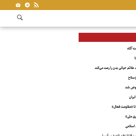
ا
علائم حیاتی بدن را رصد می‌کند
‌سلاح
عوض شد
یران
تا «مقاومت فعال»
ری ملی»
اسلامی