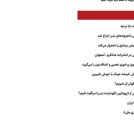
کا تا نظم تازه غرب آسیا
جه
ماهیچه‌های بدن ابداع شد
 بیماری را متحول می‌کند
 در امامزاده شاه‌کرم ـ اصفهان
خش شیشه عینک با جوش شیرین
هان کر شویم؟
از «پروتئین نگهدارنده بدن» مراقبت کنیم؟
یران
ری ملی»