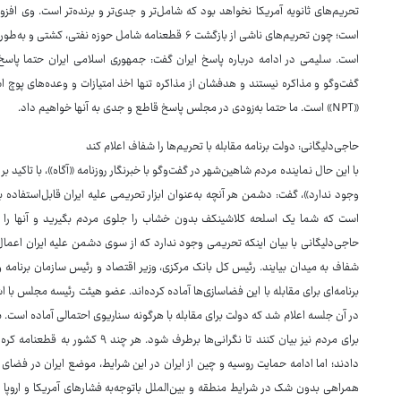
تحریم‌های ثانویه آمریکا نخواهد بود که شامل‌تر و جدی‌تر و برنده‌تر است. وی افز
است؛ چون تحریم‌های ناشی از بازگشت ۶ قطعنامه شامل حو
است. سلیمی در ادامه درباره پاسخ ایران گفت: جمهوری اسلامی ایران حتما پاس
گفت‌وگو و مذاکره نیستند و هدفشان از مذاکره تنها اخذ امتیازات و وعده‌های پوچ ا
«NPT» است. ما حتما به‌زودی در مجلس پاسخ قاطع و جدی به آنها خواهیم داد.
حاجی‌دلیگانی: دولت برنامه مقابله با تحریم‌ها را شفاف اعلام کند
با این حال نماینده مردم شاهین‌شهر در گفت‌وگو با خبرنگار روزنامه «آگاه»، با تاکی
وجود ندارد»، گفت: دشمن هر آنچه به‌عنوان ابزار تحریمی علیه ایران قابل‌استفاده
است که شما یک اسلحه کلاشینکف بدون خشاب را جلوی مردم بگیرید و آنها را بتر
حاجی‌دلیگانی با بیان اینکه تحریمی وجود ندارد که از سوی دشمن علیه ایران اعمال
شفاف به میدان بیایند. رئیس کل بانک مرکزی، وزیر اقتصاد و رئیس سازمان برنامه
برنامه‌ای برای مقابله با این فضاسازی‌ها آماده کرده‌اند. عضو هیئت رئیسه مجلس ب
در آن جلسه اعلام شد که دولت برای مقابله با هرگونه سناریوی احتمالی آماده است. بن
برای مردم نیز بیان کنند تا نگرانی‌ها
دادند؛ اما ادامه حمایت روسیه و چین از ایران در این شرایط، موضع ایران در فضای 
همراهی بدون شک در شرایط منطقه و بین‌الملل باتوجه‌به فشارهای آمریکا و اروپا ب