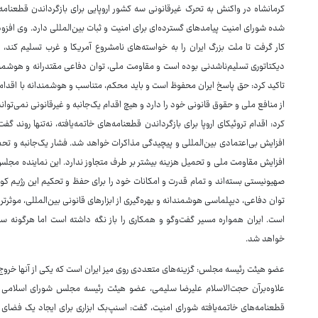
کرمانشاه در واکنش به تحرک غیرقانونی سه کشور اروپایی برای بازگرداندن قطعنامه‌
شده شورای امنیت پیامدهای گسترده‌ای برای امنیت و ثبات بین‌المللی دارد. وی افزود
کار گرفت تا ملت بزرگ ایران را به خواسته‌های نامشروع آمریکا و غرب تسلیم کند، غ
دیکتاتوری تسلیم‌ناشدنی بوده است و مقاومت ملی، توان دفاعی مقتدرانه و هوشمند
تاکید کرد: حق پاسخ ایران محفوظ است و باید محکم، متناسب و هوشمندانه با اقدامات 
از منافع ملی و حقوق قانونی خود را دارد و هیچ اقدام یک‌جانبه و غیرقانونی نمی‌ت
کرد: اقدام تروئیکای اروپا برای بازگرداندن قطعنامه‌های خاتمه‌یافته، نه‌تنها روند گ
افزایش بی‌اعتمادی بین‌المللی و پیچیدگی مذاکرات خواهد شد. فشار یک‌جانبه و تحم
افزایش مقاومت ملی و تحمیل هزینه بیشتر بر طرف متجاوز ندارد. این نماینده مجلس 
صهیونیستی بسته‌اند و تمام قدرت و امکانات خود را برای حفظ و تحکیم این رژیم ک
توان دفاعی، دیپلماسی هوشمندانه و بهره‌گیری از ابزارهای قانونی بین‌المللی، موثرتر
است. ایران همواره مسیر گفت‌وگو و همکاری را باز نگه داشته است اما هرگونه سو
خواهد شد.
عضو هیئت رئیسه مجلس: گزینه‌های متعددی روی میز ایران است که یکی از آنها خروج
علاوه‌برآن حجت‌الاسلام علیرضا سلیمی، عضو هیئت رئیسه مجلس شورای اسلامی در