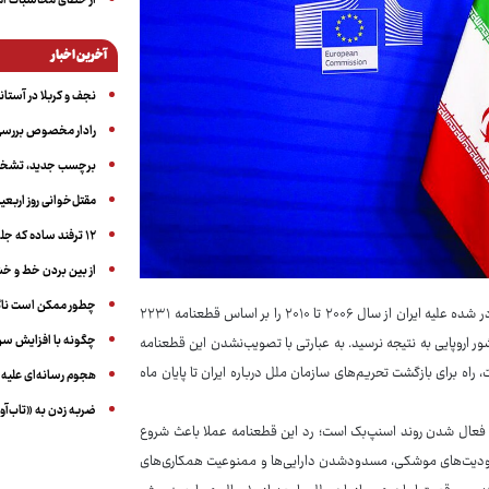
از خطای محاسبات آمری
آخرین اخبار
نجف و کربلا در آستانه ۵۰ در
رادار مخصوص بررسی 
برچسب جدید، تشخیص
مقتل‌خوانی روز اربعین
۱۲ ترفند ساده که جلوی پرخوری عصبی و اضافه ‌وزن را می‌گیرد
از بین بردن خط و 
چطور ممکن است ناگ
: این قطعنامه تلاش داشت روند تعلیق تحریم‌ها مبتنی بر قطعنامه‌های قبلی صادر شده علیه ایران از سال ۲۰۰۶ تا ۲۰۱۰ را بر اساس قطعنامه ۲۲۳۱
چگونه با افزایش سن 
 اروپایی به نتیجه نرسید. به عبارتی با تصویب‌نشدن این قطعنامه
راه برای بازگشت تحریم‌های سازمان ملل درباره ایران تا پایان ماه
هجوم رسانه‌ای علیه ا
ضربه زدن به «تاب‌آو
 فعال شدن روند اسنپ‌بک است؛ رد این قطعنامه عملا باعث شروع
حدودیت‌های موشکی، مسدودشدن دارایی‌ها و ممنوعیت همکاری‌های