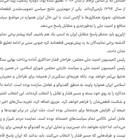
از سال ۱۳۹۴ بازمی‌گرداند. یکی از مهم‌ترین نتایج سیاسی تصویب‌نشدن
هسته‌ای، به‌ویژه همکاری‌ها با آژانس است. با این حال ایران همواره در مواضع سی
منافع و امنیت ملی را به‌طورجدی و متقابل پاسخ می‌دهد.
ازاین‌رو باید منتظر پاسخ متقابل ایران به اسنپ بک هم باشیم. البته پیشتر برخی نمای
گذشته برخی نمایندگان به رد پیش‌نویس قطعنامه کره جنوبی مبنی بر ادامه تعلیق قط
نشان دادند.
رئیس کمیسیون امنیت ملی مجلس: طراحان فشار حداکثری آماده پرداخت بهایی سنگین
رئیس کمیسیون امنیت ملی و سیاست خارجی مجلس شورای اسلامی، در همین زمینه گ
نه‌تنها بی‌ثمر خواهد بود، بلکه هزینه‌ای سنگین‌تر از همیشه برای طراحان و مجریا
اسلامی ایران همواره پایبند به منطق گفت‌وگو و تعامل سازنده بوده است، ادامه داد
مذاکره را به روی خود بسته و مسیر فشار و تقابل را انتخاب کرده‌اند، این انتخاب اشتبا
و شکست قطعی‌شان را فراهم خواهد کرد. عزیزی اضافه کرد: تجربه سال‌های اخیر ن
نتیجه آن افزایش هزینه‌ها برای دشمنان بوده است. ملت ایران در برابر تهدیدها 
عامل اصلی ناکامی تمام سیاست‌های خصمانه بوده است. نماینده مردم شیراز و زرق
می‌داند، اما اجازه نخواهد داد حسن‌نیت و تمایل ایران به گفت‌وگو به فرصتی برای زی
نیست و طرف‌هایی که مسیر فشار را انتخاب می‌کنند، باید بدانند که ایران پاسخ قا