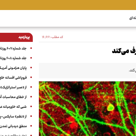
ه ای
کد مطلب:
۱۶٬۶۶۱
پربازدید
جلد شماره ۶۰۷ روزنامه آگاه
ف می‌کند
جلد شماره ۶۰۸ روزنامه آگاه
پایان هـژمـونی آمریـک
کند.
فروپاشی افسانه خلع
از «صبر استراتژیک» 
از خطای محاسبات آمری
شبی که خاورمیانه 
از «نظم» سایکس-پیک
منطق دیدبانی تمدن 