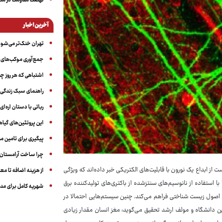
نهضت مقاومت در منط
آخرین اخبار
تهران خنک‌تر می‌شود
جمع‌آوری موکب‌های ار
اشتباهی که هر روز چن
راهنمای سبک زندگی بر
رباتی با دستان اره‌ای
این پروتئین‌های گیا
پیگیری برای تامین من
چرا ساخت آرامستان‌ه
از ابداع یک نورون با قابلیت‌های الکتریکی خبر داده‌اند که ویژگی
از هزینه اضافه تا مع
ا استفاده از نانوسیم‌های سنتزشده از باکتری‌های تولیدکننده برق
شهریه کامل برای مدر
س اصول زیست شناختی فراهم می‌کند. چنین سیستم‌هایی احتمالا در
ن دانشگاه و مولف ارشد تحقیق می‌گوید: مغز انسان مقدار زیادی