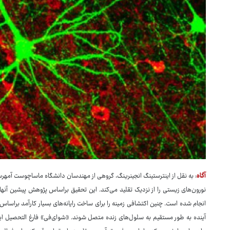
آگاه
: به نقل از اینترستینگ انجینرینگ، گروهی از مهندسان دانشگاه ماساچوست آمهرست 
نورون‌های زیستی را از نزدیک تقلید می‌کند. این تحقیق براساس پژوهش پیشین آنها ب
انجام شده است. چنین اکتشافی زمینه را برای ساخت رایانه‌های بسیار کارآمد براسا
آینده به طور مستقیم به سلول‌های زنده متصل شوند. «شوای‌فی» فارغ التحصیل ای