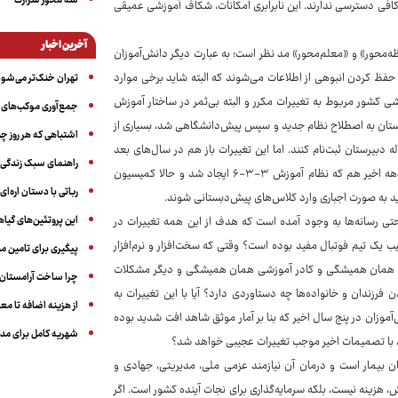
سه‌ محور شرارت
ی کافی دسترسی ندارند. این نابرابری امکانات، شکاف آموزشی عمیقی
آخرین اخبار
محور» و «معلم‌محور» مد نظر است؛ به عبارت دیگر دانش‌آموزان
 حفظ کردن انبوهی از اطلاعات می‌شوند که البته شاید برخی موارد
تهران خنک‌تر می‌شود
ی کشور مربوط به تغییرات مکرر و البته بی‌ثمر در ساختار آموزش
جمع‌آوری موکب‌های ار
رساله دبیرستان به اصطلاح نظام جدید و سپس پیش‌دانشگاهی شد، بسیاری از
اشتباهی که هر روز چن
ه دبیرستان ثبت‌نام کنند. اما این تغییرات باز هم در سال‌های بعد
راهنمای سبک زندگی بر
اتفاق افتاد، تغییراتی که دامن پیش‌دانشگاهی و حتی کنکور را هم گرفت. در یک دهه اخیر هم که نظام آموزش ۳-۳-۶ ایجاد شد و حالا کمیسیون
رباتی با دستان اره‌ای
د به صورت اجباری وارد کلاس‌های پیش‌دبستانی شوند.
این پروتئین‌های گیا
 حتی رسانه‌ها به وجود آمده است که هدف از این همه تغییرات در
ب یک تیم فوتبال مفید بوده است؟ وقتی که سخت‌افزار و نرم‌افزار
پیگیری برای تامین من
لاس همان همیشگی و کادر آموزشی همان همیشگی و دیگر مشکلات
چرا ساخت آرامستان‌ه
ندان و خانواده‌ها چه دستاوردی دارد؟ آیا با این تغییرات به
از هزینه اضافه تا مع
موزان در پنج سال اخیر که بنا بر آمار موثق شاهد افت شدید بوده
شهریه کامل برای مدر
ان بیمار است و درمان آن نیازمند عزمی ملی، مدیریتی، جهادی و
زش، هزینه نیست، بلکه سرمایه‌گذاری برای نجات آینده کشور است. اگر