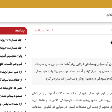
ه ای
کد مطلب:
۱۶٬۶۹۵
پربازدید
جلد شماره ۶۰۷ روزنامه آگاه
جلد شماره ۶۰۸ روزنامه آگاه
پایان هـژمـونی آمریـک
ه را برای ساختن فردایی بهتر آماده کند. با این حال، سیستم
فروپاشی افسانه خلع
چندبعدی و عمیق گرفتار آمده است. این بحران تنها به فرسودگی
از «صبر استراتژیک» 
رسودگی در محتوا، روش و ساختار را نیز دربر می‌گیرد.
از خطای محاسبات آمری
شبی که خاورمیانه 
ی‌پردازم. فرسودگی فیزیکی و کمبود امکانات آموزشی را می‌توان
منطق دیدبانی تمدن 
زیرساختی جدی روبه‌رو هستند. فرسودگی کلاس‌ها و بناها، نبود
از «نظم» سایکس-پیک
ای مجهز، از جمله این مشکلات است. در دنیایی که فناوری اطلاعات،