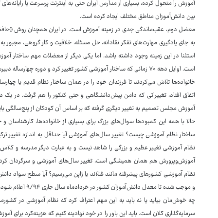
آموزش را متحول کرده، بسیاری از مدارس ایران حتی به اینترنت پرسرعت یا رایانه‌ها
بین دانش‌آموزان مناطق مختلف ایجاد کرده است.
معضل دوم، عقب‌ماندگی جدی در زمینه آموزش است. در ایران همچنان روش «حافظه‌
به جای یادگیری مهارت‌های تفکر نقادانه، حل مسئله، خلاقیت و کار گروهی، مجبور به
استثنا در این زمینه وجود داشته باشد. اما یکی دیگر از معضلات مهم ساختار آموزش
است. اوایل دهه ۷۰ زمانی که ساختار آموزشی کشور تغییر کرد و دوره چها
خانواده‌ها تلاش می‌کردند تا فرزندان خود را در همان ساختار نظام قدیم یا چهارسال
آموزش مجلس تصمیم به تغییر دیگری گرفته که بر اساس آن کودکان از پنج‌سالگی بای
حالا با همه این کمبودها سوال‌های بزرگ برای بسیاری از خانواده‌ها، کارشناسان و
ساختار نظام آموزشی چیست؟ تغییر سال‌های آموزشی آیا حداقل به اندازه تغییر ترکی
نظام آموزشی تغییر عظیم و بزرگی را شاهد نیست و به عبارت دیگر مدرسه و ک
آموزش‌وپرورش هم همان همیشگی است، تغییر سال‌های آموزشی و سرگردان کردن فرز
نظام آموزشی کشورهای پیشرفته مانند فنلاند یا ژاپن می‌رسیم؟ آیا سطح سواد دانش‌آ
و موجب شده تا معدل دانش‌آموزان کشور در خردادماه سال جاری ۹/۹۴ اعلام شود، با تصمیمات اخیر موجب تغییرات عجیبی خواهد شد؟
چه خوش‌مان بیاید یا نه باید به این مهم اعتراف کرد که نظام آموزشی در کشورم
سرمایه‌گذاری کلان است. باید این باور را در خود نهادینه کنیم که هزینه‌کرد برای آمو