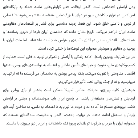
‌زدن آرامش اجتماعی است. گاهی اوقات، حتی گزارش‌هایی مانند حمله به پایگاه‌های
آمریکایی در عراق یا کاهش نیرو در عراق با بزرگ‌نمایی هدفمند منتشر می‌شوند تا فضایی
از ترس و ناامنی خلق شود. این فضا، زمینه مناسبی برای فشار بر اقتصادهای مقاومتی
مانند ایران فراهم می‌کند. تاریخ نشان داده که دشمنان ایران بارها از طریق رسانه‌ها و
شبکه‌های اطلاعاتی، سعی در القای ناامیدی و هراس به جامعه داشته‌اند. اما ملت ایران، با
روحیه‌ای مقاوم و هوشیار، همواره این توطئه‌ها را خنثی کرده است.
در این شرایط، بهترین پاسخ، ادامه زندگی با آرامش و تمرکز بر تولید داخلی است. حمایت از
کسب‌وکارهای ملی، تقویت زنجیره‌های تأمین داخلی و اعتماد به توانمندی‌های بومی، نه‌تنها
اقتصاد مقاومتی را تقویت می‌کند، بلکه پیامی روشن به دشمنان می‌فرستد: ما نه از تهدید
می‌ترسیم و نه از جنگ روانی تحت تأثیر قرار می‌گیریم.
هوشیاری، کلید پیروزی: تحرکات نظامی آمریکا ممکن است بخشی از بازی روانی برای
آزمایش واکنش‌های منطقه‌ای باشد. اما پاسخ ایران باید هوشمندانه و مبتنی بر آرامش
باشد. نیروهای مسلح ما آماده‌اند و مردم ما نیز باید با اعتماد به نفس، به ساختن آینده‌ای
پایدار و مستقل ادامه دهند. در نهایت، وحدت، آگاهی و مقاومت، سه‌گانه‌ای هستند که
همواره ایران را در برابر هرگونه توطئه‌ای پیروز نگه داشته‌اند و این‌بار نیز، پیروزی با ماست.