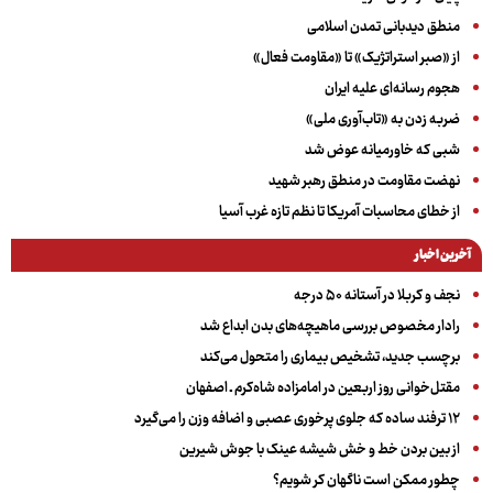
منطق دیدبانی تمدن اسلامی
از «صبر استراتژیک» تا «مقاومت فعال»
هجوم رسانه‌ای علیه ایران
ضربه زدن به «تاب‌آوری ملی»
شبی که خاورمیانه عوض شد
نهضت مقاومت در منطق رهبر شهید
از خطای محاسبات آمریکا تا نظم تازه غرب آسیا
آخرین اخبار
نجف و کربلا در آستانه ۵۰ درجه
رادار مخصوص بررسی ماهیچه‌های بدن ابداع شد
برچسب جدید، تشخیص بیماری را متحول می‌کند
مقتل‌خوانی روز اربعین در امامزاده شاه‌کرم ـ اصفهان
۱۲ ترفند ساده که جلوی پرخوری عصبی و اضافه ‌وزن را می‌گیرد
از بین بردن خط و خش شیشه عینک با جوش شیرین
چطور ممکن است ناگهان کر شویم؟