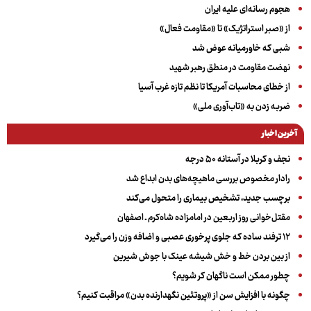
هجوم رسانه‌ای علیه ایران
از «صبر استراتژیک» تا «مقاومت فعال»
شبی که خاورمیانه عوض شد
نهضت مقاومت در منطق رهبر شهید
از خطای محاسبات آمریکا تا نظم تازه غرب آسیا
ضربه زدن به «تاب‌آوری ملی»
آخرین اخبار
نجف و کربلا در آستانه ۵۰ درجه
رادار مخصوص بررسی ماهیچه‌های بدن ابداع شد
برچسب جدید، تشخیص بیماری را متحول می‌کند
مقتل‌خوانی روز اربعین در امامزاده شاه‌کرم ـ اصفهان
۱۲ ترفند ساده که جلوی پرخوری عصبی و اضافه ‌وزن را می‌گیرد
از بین بردن خط و خش شیشه عینک با جوش شیرین
چطور ممکن است ناگهان کر شویم؟
چگونه با افزایش سن از «پروتئین نگهدارنده بدن» مراقبت کنیم؟