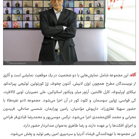
آگاه
: این مجموعه شامل نمایش‌هایی با دو شخصیت در یک موقعیت نمایشی است و آثاری
از نویسندگان مطرح همچون اوژن لابیش، آنتون چخوف، ژرژ کورتولین، لوئیجی پیراندللو،
نیکلای اورئینوف، کارل فالنتین، آرتور میلر، ویکتور اسلاوکین، علی نصیریان، لویی کالافرت،
گی فواسی، ژولین سوسمان و کلود کور در آن اجرا می‌شود. مجموعه «دو نفره‌ها» با
حضور سهیلا غفاری‌راد، داریوش مؤدبیان، رامین پورایمان، شمسی صادقی، فریدون
محرابی و محمد آقای‌محمدی اجرا می‌شود. نرگس موسی‌پور و محمدرضا قبادی‌فر طراحی
و اجرای افکت‌ها را بر عهده دارند و رضا طاهری به‌عنوان صدابردار حضور دارد.
این مجموعه با تهیه‌کنندگی فرشاد آذرنیا و سردبیری امین رهبر تولید و پخش می‌شود.