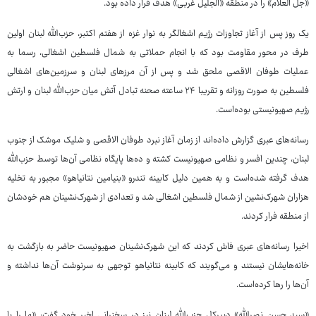
«جل العلام» را در منطقه «الجلیل غربی» هدف قرار داده بود.
یک روز پس از آغاز تجاوزات رژیم اشغالگر به نوار غزه از هفتم اکتبر، حزب‌الله لبنان اولین
طرف در محور مقاومت بود که با انجام حملاتی به شمال فلسطین اشغالی، رسما به
عملیات طوفان الاقصی ملحق شد و پس از آن مرزهای لبنان و سرزمین‌های اشغالی
فلسطین به صورت روزانه و تقریبا ۲۴ ساعته صحنه تبادل آتش میان حزب‌الله لبنان و ارتش
رژیم صهیونیستی بوده‌است.
رسانه‌های عبری گزارش داده‌اند از زمان آغاز نبرد طوفان‌ الاقصی و شلیک موشک از جنوب
لبنان، چندین افسر و نظامی صهیونیست کشته و ده‌ها پایگاه نظامی آن‌ها توسط حزب‌الله
هدف گرفته شده‌است و به همین دلیل کابینه تندرو «بنیامین نتانیاهو» مجبور به تخلیه
هزاران شهرک‌نشین از شمال فلسطین اشغالی شد و تعدادی از شهرک‌نشینان هم خودشان
از منطقه فرار کردند.
اخیرا رسانه‌های عبری فاش کردند که این شهرک‌نشینان صهیونیست حاضر به بازگشت به
خانه‌هایشان نیستند و می‌گویند که کابینه نتانیاهو توجهی به سرنوشت آن‌ها نداشته و
آن‌ها را رها کرده‌است.
«سید حسن نصرالله» دبیرکل حزب‌الله لبنان نیز در سخنرانی اخیر خود گفت: «ما را با