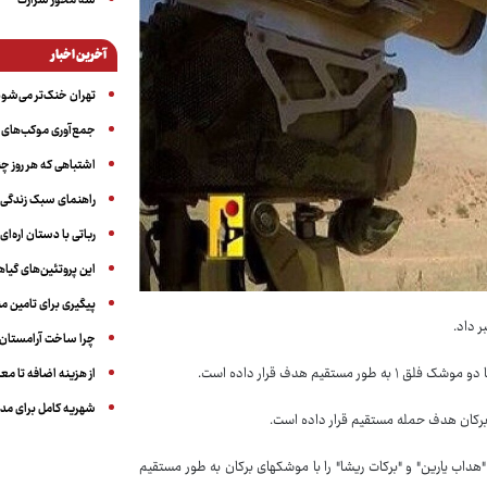
سه‌ محور شرارت
آخرین اخبار
تهران خنک‌تر می‌شود
جمع‌آوری موکب‌های ار
اشتباهی که هر روز چن
راهنمای سبک زندگی بر
رباتی با دستان اره‌ای
این پروتئین‌های گیا
پیگیری برای تامین من
چرا ساخت آرامستان‌ه
یم هدف قرار داده است.
از هزینه اضافه تا مع
شهریه کامل برای مدر
 برکان هدف حمله مستقیم قرار داده است.
هداب یارین" و "برکات ریشا" را با موشکهای برکان به طور مستقیم