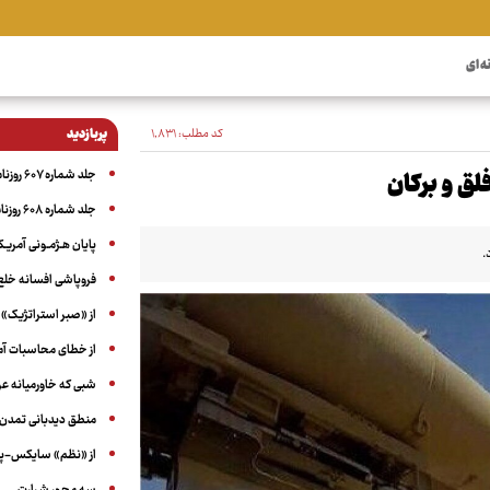
ه ای
کد مطلب:
۱٬۸۳۱
پربازدید
جلد شماره ۶۰۷ روزنامه آگاه
لق و برکان
جلد شماره ۶۰۸ روزنامه آگاه
پایان هـژمـونی آمریـک
.
فروپاشی افسانه خلع
از «صبر استراتژیک» 
از خطای محاسبات آمری
شبی که خاورمیانه 
منطق دیدبانی تمدن 
از «نظم» سایکس-پیک