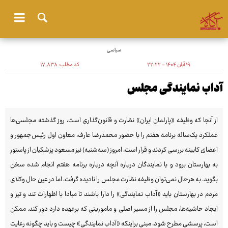
سیاسی
۱۹ آبان ۱۴۰۴ - ۲۲:۲۲
کد مطلب:
۱۷٬۸۳۸
آداب نمایندگی مجلس
از آنجا که وظیفه «پارلمان ایران» نظارت و قانون‌گذاری است، روز گذشته مجلسی‌ها
عملکرد یک‌ساله برنامه هفتم را با حضور محمدرضا عارف، معاون اول رئیس‌جمهور و
اعضای کابینه بررسی کردند و قرار است، امروز (سه‌شنبه) نیز مسعود پزشکیان از پاستور
به بهارستان برود و با نمایندگان درباره آنچه درباره برنامه هفتم انجام شده سخن
بگوید. به هرحال نمی‌توان وظیفه نظارت مجلس را نادیده گرفت، اما در عین حال وکلای
مردم در بهارستان باید «آداب نمایندگی» را دارا باشند تا مبادا با اظهارات تند و تیز و
ایجاد حاشیه‌ها، مجلس را از مسیر اصلی و ماموریتی که برعهده دارد دور کند. ممکن
است، پرسشی مطرح شود، مبنی براینکه «آداب نمایندگی» چیست و باید چگونه رعایت