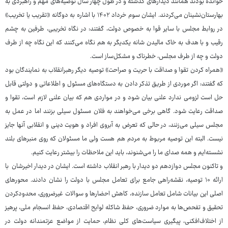
خوانده بودند همانند دیدارهای گذشته و در طول چهار سال توصیه‌های مهم و راهبردی به
بهارستان‌نشینان می‌کردند. ایشان سوم خرداد ۱۴۰۲ با اشاره به دوگانه «تقریب یا تخریب»
در روابط مجلس با سایر قوا به خصوص دولت، گفتند: در نگاه تخریبی، طرفین به چشم
رقیب و با هدف به خاک مالیدن شانه یکدیگر به هم نگاه می‌کنند که این نگاه چه از طرف
دولت و چه از طرف مجلس، خطرناک و مشکل‌ساز است.
«همراه کردن تقوا و صداقت با حریت و صراحت» توصیه دیگر رهبرانقلاب به نمایندگان بود
که گفتند: اگر موردی از طریق تذکر دادن به دستگاه‌های مسئول و اطلاعاتی و دولتی قابل
حل است لزومی ندارد علنی بیان شود و در مواردی هم که بیان علنی لازم است، تقوا و
صداقت رعایت شود. گاهی برخی می‌خواهند به فلان مسئول سیلی بزنند اما در عمل به
مجلس سیلی می‌زنند، در حالی که تعرض به آبروی افراد و هویت دینی و انقلابی آنها جایز
نیست. البته این توصیه مربوط به مردم هم هست ولی ما مسئولان که روی منبرهای بلند
نشسته‌ایم و همه صدای ما را می‌شنوند، باید این ملاحظات را بیشتر رعایت کنیم.
و تاکنون مجلس دوازدهم دو دیدار با رهبر انقلاب داشته است. ایشان در دیدار اخیرشان با
ارائه ۱۰ توصیه، نقشه‌راهی جامع برای تعامل مجلس با دولت را نشان دادند. محورهای
اصلی این بیانات شامل تعامل سازنده، کاهش احضارها و سوالات غیرضروری، محدودکردن
تحقیق و تفحص‌ها به موارد ضروری، حفظ شاکله لوایح اقتصادی، حفظ انسجام ملی، پرهیز
از اختلاف‌افکنی، پیگیری سیاست‌های کلی نظام، حمایت از مواضع عزتمندانه دولت در