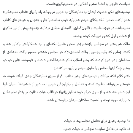
سیاست خارجی و اتخاذ مشی انقلابی در تصمیم‌گیری‌هاست.
توصیه‌های مکرر حضرت ایشان به نمایندگان به خوبی می‌تواند راه را برای «آداب نمایندگی»
هموار کند، ضمن آنکه وکلای مردم هم باید خوب بدانند با جار و جنجال و هیاهوهای کاذب
نمی‌توانند در حوزه نظارت و قانون‌گذاری، گام‌های موثری بردارند چنانچه پیش از این تذکری
از شخص اول کشور دریافت کرده بودند.
مالک شریعتی در مجلس یازدهم (در صحن علنی) نکته‌ای را به همکارانش یادآور شد و
گفت: زمانی که رئیس‌جمهور وقت احمدی‌نژاد در مجلس هشتم حضور یافت، تعدادی از
مخالفان «دو دو» کردند که رهبر انقلاب تذکر شدیداللحنی دادند و فرمودند «این دو دو
یعنی چه؟ اینها مجلس را جلوی مردم بی‌آبرو می‌کنند.»
ختم کلام آنکه بیانات و توصیه‌های رهبر انقلاب اگر از سوی نمایندگان جدی گرفته شود، به
درستی می‌توانند نظارت کنند و تعامل و یکپارچگی خوبی ـ به دور از حاشیه‌ها ـ میان قوا
ایجاد خواهد شد و از سوی دیگر خود نظارتی(آنها) در قالب هیات نظارت بر رفتار نمایندگان
هم باید مورد توجه و اهمیت ساکنان میدان بهارستان باشد.
۱۰ توصیه رهبری برای تعامل مجلسی‌ها با دولت
۱- تاکید بر تعامل سازنده مجلس با دولت جدید