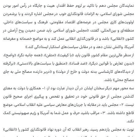
نمایندگان مجلس دهم با تاکید بر لزوم حفظ اقتدار، هیبت و جایگاه در رأس امور بودن
مجلس شورای اسلامی، به الزامات قانونگذاری خوب در مجلس اشاره کردند و با برشمردن
اولویت‌های کاری مجلس در عرصه‌های اقتصاد مقاومتی، فرهنگ و سیاست‌های داخلی،
منطقه‌ای و بین‌المللی، گفتند: «مجلس شورای اسلامی باید ضمن دمیدن روح آرامش در
کشور، «انقلابی» باشد و در قانون‌گذاری انقلابی عمل کند و به مواضع خصمانه و مغرضانه
آمریکا، واکنش نشان دهد و در مقابل سیاست‌های استکبار ایستادگی کند.»
از منظر عالی‌ترین مقام کشور، قانون باید «با کیفیت»، «متقن»، «همه جانبه نگر»، «واضح»،
«بدون تعارض با قوانین دیگر»، «ضد فساد»، «منطبق با سیاست‌های بالادستی»، «برگرفته
از دیدگاه‌های کارشناسی بدنه دولت و خارج از دولت» و «دربر دارنده مصالح ملی به جای
مصالح محلی» باشد.
سه محور مهم دیگر سخنان ایشان در آن دیدار عبارت بود از: ۱- همکاری با دولت به معنای
گذشتن مجلس از حق قانونی خود در تحقیق و تفحص و پیگیری اجرای صحیح قانون
نیست. ۲- مجلس باید در مقابله با جریان‌های معارض سیاسی علیه انقلاب اسلامی، موضع
قاطع داشته باشد. ۳- مراقب باشید حرف و عمل شما به آمریکا و رژیم صهیونیستی کمک
نکند.
نوبت به مجلس یازدهم رسید، رهبر انقلاب که آن دوره نهاد قانونگذاری کشور را «انقلابی»