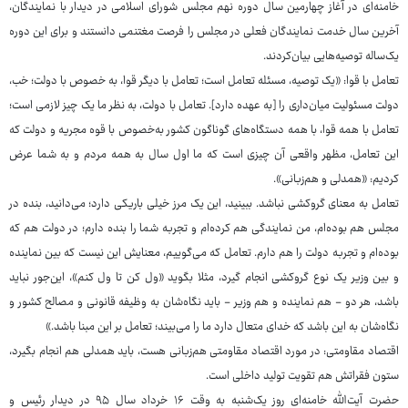
خامنه‌ای در آغاز چهارمین سال دوره‌ نهم مجلس شورای اسلامی در دیدار با نمایندگان،
آخرین سال خدمت نمایندگان فعلی در مجلس را فرصت مغتنمی دانستند و برای این دوره‌
یک‌ساله توصیه‌هایی بیان‌کردند.
تعامل با قوا: «یک توصیه‌، مسئله‌ تعامل است؛ تعامل با دیگر قوا، به خصوص با دولت؛ خب،
دولت مسئولیت میان‌داری را [به عهده دارد]. تعامل با دولت، به نظر ما یک چیز لازمی است؛
تعامل با همه‌ قوا، با همه‌ دستگاه‌های گوناگون کشور به‌خصوص با قوه‌ مجریه و دولت که
این تعامل، مظهر واقعی آن چیزی است که ما اول سال به همه‌ مردم و به شما عرض
کردیم: «همدلی و هم‌زبانی».
تعامل به معنای گروکشی نباشد. ببینید، این یک مرز خیلی باریکی دارد؛ می‌دانید، بنده در
مجلس هم بوده‌ام، من نمایندگی هم کرده‌ام و تجربه‌ شما را بنده دارم؛ در دولت هم که
بوده‌ام و تجربه‌ دولت را هم دارم. تعامل که می‌گوییم، معنایش این نیست که بین نماینده
و بین وزیر یک نوع گروکشی انجام گیرد، مثلا بگوید «ول کن تا ول کنم»، این‌جور نباید
باشد، هر دو - هم نماینده و هم وزیر - باید نگاه‌شان به وظیفه‌ قانونی و مصالح کشور و
نگاه‌شان به این باشد که خدای متعال دارد ما را می‌بیند؛ تعامل بر این مبنا باشد.»
اقتصاد مقاومتی: در مورد اقتصاد مقاومتی هم‌زبانی هست، باید همدلی هم انجام بگیرد،
ستون فقراتش هم تقویت تولید داخلی است.
حضرت آیت‌الله خامنه‌ای روز یک‌شنبه به وقت ۱۶ خرداد سال ۹۵ در دیدار رئیس و