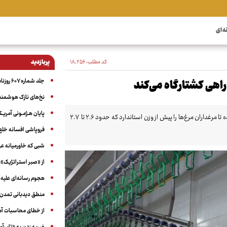
ه ای
کد مطلب:
۱۸٬۲۵۶
پربازدید
جلد شماره ۶۰۷ روزنامه آگاه
ر راهی کشتارگاه می‌کند
نخ‌های نازک هوشمند 
پایان هـژمـونی آمریـک
مدیرعامل اتحادیه صنفی مرغ گوشتی گفت: عدم تامین کافی نهاده دامی سبب شده تا مرغداران مرغ‌ها را پیش از وزن استاندارد که حدود ۲.۶ تا ۲.۷
فروپاشی افسانه خلع
شبی که خاورمیانه 
از «صبر استراتژیک» 
هجوم رسانه‌ای علیه ا
منطق دیدبانی تمدن 
از خطای محاسبات آمری