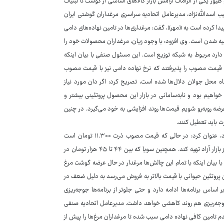
 طیور یکی از الزامات آرامش بازار کالاهای اساسی از گوشت تا لبنیات
یب اسدالله‌نژاد، مدیرعامل اتحادیه سراسری مرغداران گوشتی ایران
 کرده است به «مهر»، گفت: مرغداری‌ها در تامین نهاده‌های دامی
هیه شدن است. وی افزود: با وجود زیان، مرغداران محصولات خود را
 بازار وجود دارد مربوط به شبکه توزیع است. این مسئول صنفی با بیان اینکه
 قیمت مصوب را پذیرفتند که نرخ نهاده دامی نیز با قیمت مصوب
گاه محل جولان دلال‌ها شده است، تصریح کرد: اگر دان مورد نیاز
اهیم بود و نابه‌سامانی در بازار این محصول پروتئینی بیشتر و
رضه روبه‌رو شویم قیمت‌ها روند افزایشی به خود می‌گیرد. در چنین
 باید تعطیل کنند.
اسدالله‌نژاد با اشاره به افزایش چند برابری قیمت نهاده‌های دام و طیور در بازار آزاد، عنوان کرد: در حالی که قیمت مصوب ذرت ۱۱.۳۰۰ تومان است
مرغدار به دلیل عدم عرضه از طریق بازارگاه باید آن را با نرخ ۳۴ تا ۳۵ هزار تومان از بازار آزاد تهیه کند. همچنین سویا که بین ۴۴ تا ۴۵ هزار تومان در
۲۰ تومان است. این مسئول صنفی با بیان اینکه با تمام این چالش‌ها مرغدار در حال عرضه گوشت مرغ
پروتئین حیوانی با قیمت بالاتر به فروش می‌رسد به دلیل ضعف در
اساس برنامه‌ها ادامه دارد و حتی جلوتر از برنامه‌ها جوجه‌ریزی
وجه‌ریزی هم روند کاهشی خواهد داشت. مدیرعامل اتحادیه صنفی
م تامین کافی نهاده دامی سبب شده تا مرغداران مرغ‌ها را پیش از