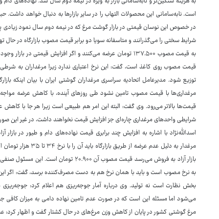
به هزینه سنگین‌تر و نابه‌سامانی بازار به ویژه در نیمه دوم سال شد. نهاده‌های دام و
است. نابه‌سامانی این محصولات التهاب را در سایر بازارها به دنبال خواهد داشت. حب
در خصوص این نوسان قیمتی در بازار گوشت مرغ که در نیمه دوم سال نمود زیادی پیدا
شرایط سختی را می‌گذرانند و متاسفانه سویا دو برابر قیمت مصوب بازارگاه در حال ت
به قیمت مصوب ۱۳۷.۵۰۰ تومان عرضه می‌کنند و اگر افزایش قیمتی در
قیمت مصوب روی کاغذ است، گفت: این نرخ اعتباری ندارد زیرا مرغداران به شرطی
توزیع شود. مدیرعامل اتحادیه سراسری مرغداران گوشتی ایران با بیان اینکه بازار
مرغداری‌ها با قیمت مصوب تامین نشود طی روزهای آینده، با کاهش عرضه مواجه خو
قیمت‌ها بالاتر می‌رود. وی گفت: البته این امر هم طبیعی است زیرا هر جا با کاهش ع
شرایطی واحدهای مرغداری چاره‌ای جز افزایش قیمت نخواهند داشت، در غیر این صورت
بازار آزاد به فروش می‌رسد قیمت مصوب آن .۹۰۰
به نرخ مصوب است و باید با همان نرخ هم به دست مصرف‌کننده برسد، گفت: اگر این 
بخش نظارت است نه تولید. وی درباره آمار جوجه‌ریزی هم اعلام کرد: جوجه‌ریزی بر 
می‌شود اما مسئله این است که در صورت عدم تامین نهاده دامی به میزان کافی ج
مرغ گوشتی کشور در پایان از کاهش وزن مرغ‌های در حال کشتار گفت و اظهار کرد: عد