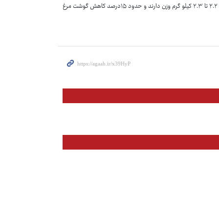
وزن استاندارد که حدود ۲.۶ تا ۲.۷ کیلوگرم است راهی کشتارگاه کنند. این مرغ‌ها بین ۲.۲ تا ۲.۳ کیلو گرم وزن دارند و حدود ۱۵‌درصد کاهش گوشت مرغ