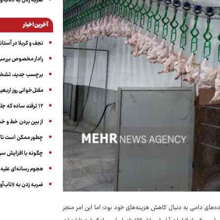
ضربه زدن به «تاب‌آو
آخرین اخبار
نجف و کربلا در آستانه ۵۰ در
رادار مخصوص بررسی 
برچسب جدید، تشخیص
مقتل‌خوانی روز اربعین
۱۲ ترفند ساده که جلوی پرخوری عصبی و اضافه ‌وزن را می‌گیرد
از بین بردن خط و 
چطور ممکن است ناگ
چگونه با افزایش سن 
هجوم رسانه‌ای علیه ا
ضربه زدن به «تاب‌آو
سی از جمله نهاده‌های دامی به دنبال کاهش هزینه‌های خود بود؛ اما این امر منجر