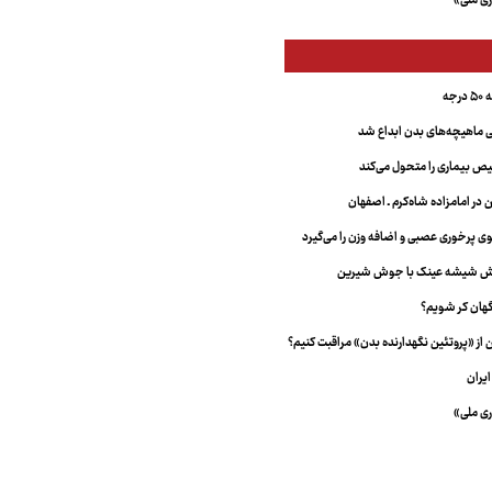
ری ملی»
جه
ماهیچه‌های بدن ابداع شد
 بیماری را متحول می‌کند
 در امامزاده شاه‌کرم ـ اصفهان
خش شیشه عینک با جوش شیرین
هان کر شویم؟
از «پروتئین نگهدارنده بدن» مراقبت کنیم؟
یران
ری ملی»