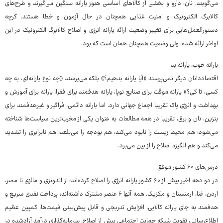
می‌گویند. نان، دارو و بخشی از کالاهای اساسی هنوز یارانه سنگین می‌گیرند و طرح‌های
کالابرگ الکترونیک و امنیت غذایی همچنان در حال آزمون و خطا هستند. گرچه
دستورالعمل‌هایی برای تغییر وضعیت ارائه یارانه انرژی و اصلاح کالابرگ الکترونیک در این
اواخر ارائه شده، ولی وضعیت همچنان همان است که بود.
یارانه خوب، یارانه بد
اقتصاددانان دیگر نمی‌پرسند «آیا یارانه بدهیم؟» بلکه می‌پرسند «چه نوع یارانه‌ای، به چه
کسی، تا کی؟» یارانه موقت برای صنایع نوپا، یارانه هدفمند برای فقرا، یارانه برای آموزش و
بهداشت و انرژی پاک تقریبا اجماع جهانی دارد. اما یارانه دائمی، فراگیر و غیرهدفمند برای
بنزین، نان و برق، تقریبا در همه مطالعات به عنوان یکی از مخرب‌ترین سیاست‌ها شناخته
می‌شود؛ هم محیط زیست را نابود می‌کند، هم بودجه را می‌بلعد، هم نابرابری را تشدید
می‌کند و هم انگیزه اصلاح را از بین می‌برد.
درس‌های ۶۰ کشور موفق
در دو دهه اخیر بیش از ۶۰ کشور یارانه انرژی را اصلاح کرده‌اند؛ از اندونزی و مالزی تا مصر،
اردن، غنا، ارمنستان و مکزیک. همه آنها ۶ عنصر مشترک داشته‌اند: پرداخت نقدی سریع و
هدفمند به جای یارانه کالایی، افزایش تدریجی و قابل پیش‌بینی قیمت‌ها، کمپین عظیم
اطلاع‌رسانی، تقویت شبکه حمایت اجتماعی پیش از اصلاح، سرمایه‌گذاری درآمد آزادشده در