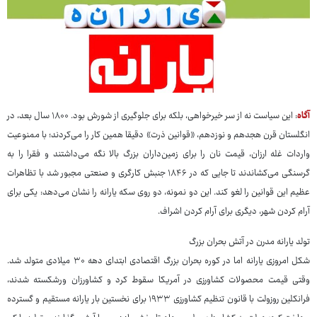
آگاه
: این سیاست نه از سر خیرخواهی، بلکه برای جلوگیری از شورش بود. ۱۸۰۰ سال بعد، در
انگلستان قرن هجدهم و نوزدهم، «قوانین ذرت» دقیقا همین کار را می‌کردند؛ با ممنوعیت
واردات غله ارزان، قیمت نان را برای زمین‌داران بزرگ بالا نگه می‌داشتند و فقرا را به
گرسنگی می‌کشاندند تا جایی که در ۱۸۴۶ جنبش کارگری و صنعتی مجبور شد با تظاهرات
عظیم این قوانین را لغو کند. این دو نمونه، دو روی سکه یارانه را نشان می‌دهد: یکی برای
آرام کردن شهر، دیگری برای آرام کردن اشراف.
تولد یارانه مدرن در آتش بحران بزرگ
شکل امروزی یارانه اما در کوره بحران بزرگ اقتصادی ابتدای دهه ۳۰ میلادی متولد شد.
وقتی قیمت محصولات کشاورزی در آمریکا سقوط کرد و کشاورزان ورشکسته شدند،
فرانکلین روزولت با قانون تنظیم کشاورزی ۱۹۳۳ برای نخستین بار یارانه مستقیم و گسترده