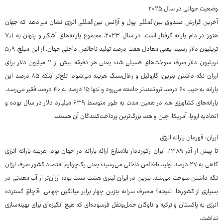
وضعیت جهانی در سال ۲۰۲۵
آخرین گزارش صندوق بین‌المللی پول و آژانس بین‌المللی انرژی نشان می‌دهد که جهان
هنوز در دام یارانه گرفتار است. در سال ۲۰۲۳، مجموع یارانه‌های آشکار و پنهان به ۷٫۱
تریلیون دلار رسید؛ یعنی معادل هفت درصد تولید ناخالص داخلی جهان. از این مبلغ، ۵٫۹
تریلیون دلار صرف سوخت‌های فسیلی شد؛ یعنی هر دقیقه بیش از ۱۱ میلیون دلار برای
ارزان نگه داشتن بنزین، گازوئیل و زغال‌سنگ هزینه می‌شود. تلخ‌تر اینکه ۸۵ درصد این
یارانه به جیب ۶۰ درصد ثروتمندتر جامعه می‌رود و تنها ۱۵ درصد به ۴۰ درصد فقیر می‌رسد.
یارانه‌های کشاورزی هم در همین مدت به طور متوسط ۶۳۹ میلیارد دلار در سال بوده و
اتحادیه اروپا، آمریکا، چین و هند بزرگ‌ترین پرداخت‌کنندگان آن هستند.
ایران؛ قهرمان یارانه انرژی
تا پیش از آذر ۱۳۸۹، ایران رکورددار بلامنازع ارائه یارانه در جهان بود. هزینه یارانه انرژی
گاهی به ۲۷ درصد تولید ناخالص داخلی می‌رسید؛ یعنی یک‌چهارم اقتصاد کشور صرف ارزان
نگه داشتن سوخت می‌شد. بنزین در ایران لیتری هشت سنت بود؛ ارزان‌تر از آب معدنی در
بسیاری از کشورها. نتیجه؟ مصرف سرانه بنزین چهار برابر میانگین جهانی، قاچاق گسترده
انرژی به پاکستان و ترکیه و ناوگان حمل‌ونقل فرسوده‌ای که هیچ انگیزه‌ای برای بهینه‌سازی
نداشت.