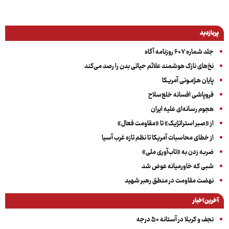
پربازدید
جلد شماره ۶۰۷ روزنامه آگاه
نخ‌های نازک هوشمند علائم حیاتی بدن را رصد می‌کند
پایان هـژمـونی آمریـکا
فروپاشی افسانه خلع‌سلاح
هجوم رسانه‌ای علیه ایران
از «صبر استراتژیک» تا «مقاومت فعال»
از خطای محاسبات آمریکا تا نظم تازه غرب آسیا
ضربه زدن به «تاب‌آوری ملی»
شبی که خاورمیانه عوض شد
نهضت مقاومت در منطق رهبر شهید
آخرین اخبار
نجف و کربلا در آستانه ۵۰ درجه