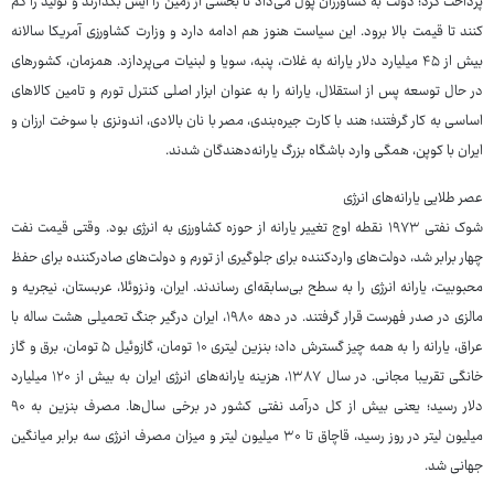
پرداخت کرد؛ دولت به کشاورزان پول می‌داد تا بخشی از زمین را آیش بگذارند و تولید را کم
کنند تا قیمت بالا برود. این سیاست هنوز هم ادامه دارد و وزارت کشاورزی آمریکا سالانه
بیش از ۴۵ میلیارد دلار یارانه به غلات، پنبه، سویا و لبنیات می‌پردازد. همزمان، کشورهای
در حال توسعه پس از استقلال، یارانه را به عنوان ابزار اصلی کنترل تورم و تامین کالاهای
اساسی به کار گرفتند؛ هند با کارت جیره‌بندی، مصر با نان بالادی، اندونزی با سوخت ارزان و
ایران با کوپن، همگی وارد باشگاه بزرگ یارانه‌دهندگان شدند.
عصر طلایی یارانه‌های انرژی
شوک نفتی ۱۹۷۳ نقطه اوج تغییر یارانه از حوزه کشاورزی به انرژی بود. وقتی قیمت نفت
چهار برابر شد، دولت‌های واردکننده برای جلوگیری از تورم و دولت‌های صادرکننده برای حفظ
محبوبیت، یارانه انرژی را به سطح بی‌سابقه‌ای رساندند. ایران، ونزوئلا، عربستان، نیجریه و
مالزی در صدر فهرست قرار گرفتند. در دهه ۱۹۸۰، ایران درگیر جنگ تحمیلی هشت ساله با
عراق، یارانه را به همه چیز گسترش داد؛ بنزین لیتری ۱۰ تومان، گازوئیل ۵ تومان، برق و گاز
خانگی تقریبا مجانی. در سال ۱۳۸۷، هزینه یارانه‌های انرژی ایران به بیش از ۱۲۰ میلیارد
دلار رسید؛ یعنی بیش از کل درآمد نفتی کشور در برخی سال‌ها. مصرف بنزین به ۹۰
میلیون لیتر در روز رسید، قاچاق تا ۳۰ میلیون لیتر و میزان مصرف انرژی سه برابر میانگین
جهانی شد.