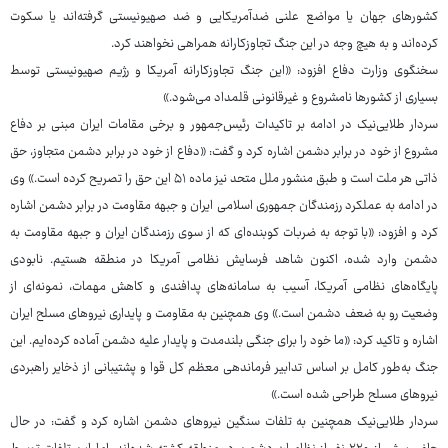
کشورهای جهان یا مواضع علنی ضدآمریکایی و ضد صهیونیستی گرفته‌اند یا سکوت
کرده‌اند و به هیچ وجه در این جنگ تجاوزکارانه همراهی نخواهند کرد.
سخنگوی وزارت دفاع افزود: «این جنگ تجاوزکارانه آمریکا و رژیم صهیونیستی توسط
بسیاری از کشورها نامشروع و غیرقانونی قلمداد می‌شود.»
سردار طلایی‌نیک در ادامه بر تاکیدات رئیس‌جمهور و برخی مقامات ایران مبنی بر دفاع
مشروع از خود در برابر دشمن اشاره کرد و گفت: «دفاع از خود در برابر دشمن متجاوز، حق
ذاتی هر ملت است و طبق منشور ملل متحد نیز ماده ۵۱ این حق را تصریح کرده است.» وی
در ادامه به عملکرد رزمندگان جمهوری اسلامی ایران و جبهه مقاومت در برابر دشمن اشاره
کرد و افزود: «با توجه به ضربات کوبنده‌ای که از سوی رزمندگان ایران و جبهه مقاومت به
دشمن وارد شده، اکنون شاهد فرسایش نظامی آمریکا در منطقه هستیم. نابودی
پایگاه‌های نظامی آمریکا، آسیب به سامانه‌های پدافندی و کاهش مهمات، نمونه‌ای از
وضعیت رو به ضعف دشمن است.» وی همچنین به مقاومت و پایداری نیروهای مسلح ایران
اشاره و تاکید کرد: «ما خود را برای جنگی بلندمدت و پایدار علیه دشمن آماده کرده‌ایم. این
جنگ به‌طور کامل بر اساس تدابیر فرماندهی معظم کل قوا و پشتیبانی از ذخایر راهبردی
نیروهای مسلح طراحی شده است.»
سردار طلایی‌نیک همچنین به تلفات سنگین نیروهای دشمن اشاره کرد و گفت: در حال