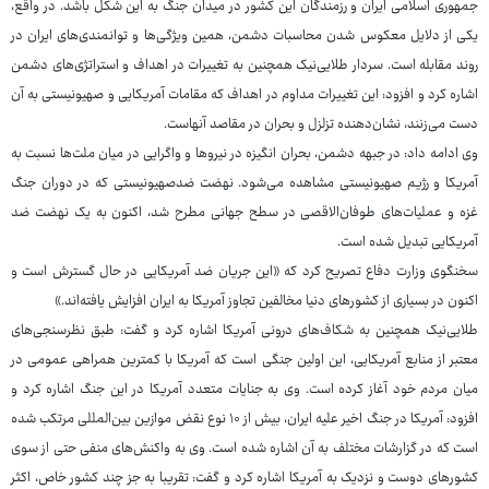
جمهوری اسلامی ایران و رزمندگان این کشور در میدان جنگ به این شکل باشد. در واقع،
یکی از دلایل معکوس شدن محاسبات دشمن، همین ویژگی‌ها و توانمندی‌های ایران در
روند مقابله است. سردار طلایی‌نیک همچنین به تغییرات در اهداف و استراتژی‌های دشمن
اشاره کرد و افزود: این تغییرات مداوم در اهداف که مقامات آمریکایی و صهیونیستی به آن
دست می‌زنند، نشان‌دهنده تزلزل و بحران در مقاصد آنهاست.
وی ادامه داد: در جبهه دشمن، بحران انگیزه در نیروها و واگرایی در میان ملت‌ها نسبت به
آمریکا و رژیم صهیونیستی مشاهده می‌شود. نهضت ضدصهیونیستی که در دوران جنگ
غزه و عملیات‌های طوفان‌الاقصی در سطح جهانی مطرح شد، اکنون به یک نهضت ضد
آمریکایی تبدیل شده است.
سخنگوی وزارت دفاع تصریح کرد که «این جریان ضد آمریکایی در حال گسترش است و
اکنون در بسیاری از کشورهای دنیا مخالفین تجاوز آمریکا به ایران افزایش یافته‌اند.»
طلایی‌نیک همچنین به شکاف‌های درونی آمریکا اشاره کرد و گفت: طبق نظرسنجی‌های
معتبر از منابع آمریکایی، این اولین جنگی است که آمریکا با کمترین همراهی عمومی در
میان مردم خود آغاز کرده است. وی به جنایات متعدد آمریکا در این جنگ اشاره کرد و
افزود: آمریکا در جنگ اخیر علیه ایران، بیش از ۱۰ نوع نقض موازین بین‌المللی مرتکب شده
است که در گزارشات مختلف به آن اشاره شده است. وی به واکنش‌های منفی حتی از سوی
کشورهای دوست و نزدیک به آمریکا اشاره کرد و گفت: تقریبا به جز چند کشور خاص، اکثر