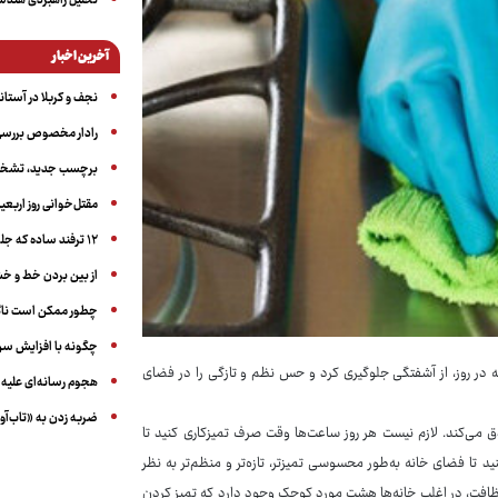
تحلیل راهبردی هندس
آخرین اخبار
نجف و کربلا در آستانه ۵۰ در
رادار مخصوص بررسی 
برچسب جدید، تشخیص
مقتل‌خوانی روز اربعین
۱۲ ترفند ساده که جلوی پرخوری عصبی و اضافه ‌وزن را می‌گیرد
از بین بردن خط و 
چطور ممکن است ناگ
چگونه با افزایش سن 
قیقه در روز، از آشفتگی جلوگیری کرد و حس نظم و تازگی را در فضای
هجوم رسانه‌ای علیه ا
ضربه زدن به «تاب‌آو
ق می‌کند. لازم نیست هر روز ساعت‌ها وقت صرف تمیزکاری کنید تا
د تا فضای خانه به‌طور محسوسی تمیزتر، تازه‌تر و منظم‌تر به نظر
نظافت، در اغلب خانه‌ها هشت مورد کوچک وجود دارد که تمیز کردن