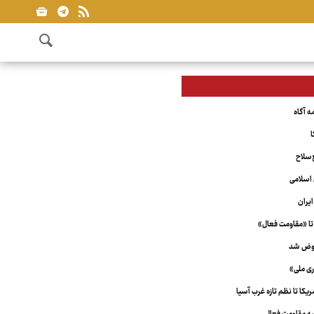
ا
‌سلاح
اسلامی
یران
تا «مقاومت فعال»
عوض شد
ری ملی»
کا تا نظم تازه غرب آسیا