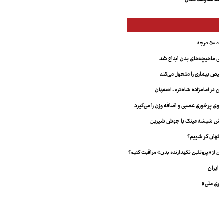
ه مقاومت فعال
جه
ماهیچه‌های بدن ابداع شد
 بیماری را متحول می‌کند
 در امامزاده شاه‌کرم ـ اصفهان
خش شیشه عینک با جوش شیرین
هان کر شویم؟
از «پروتئین نگهدارنده بدن» مراقبت کنیم؟
یران
ری ملی»