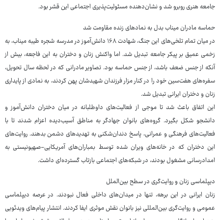
جامعه هنری روبرو شد و نشان‌دهنده مسئولیت‌پذیری اجتماعی این قشر بود.
حماسه مادران میناب بدل به نمادهای زنده مقاومت شد
در میان تمام تلخی‌های این جنگ، شهادت ۱۶۸ دانش‌آموز در مدرسه شجره طیبه میناب، به
زخمی عمیق بر پیکر جامعه تبدیل شد. اما واکنش زنان و دختران به این فاجعه، بیش از
آنکه از جنس ضعف باشد، از جنس حماسه بود. تصاویر مادرانی که در لحظه سال تحویل،
سفره‌های هفت‌سین خود را در کنار مزار فرزندان شهیدشان پهن کردند، به نمادی از پایداری
زنان و دختران ایرانی تبدیل شد.
این اتفاق باعث شد تا موجی از فعالیت‌های داوطلبانه در میان دختران دانش‌آموز و
دانشجو شکل بگیرد. گروه‌های بانوان جهادگر به مناطق آسیب‌دیده اعزام شدند تا با
فعالیت‌های فرهنگی و عمرانی، پاسخ دندان‌شکنی به تهدیدهای دشمن بدهند. روایت‌های
این دختران که در خانه‌های ویران شده توسط بمباران‌های آمریکایی-صهیونیستی به
امدادرسانی مشغول بودند، در شبکه‌های اجتماعی بازتاب گسترده‌ای داشت.
دیپلماسی زنان و روایت‌گری در سطح بین‌الملل
زنان ایرانی در این برهه، تنها در میدان‌های داخلی فعال نبودند. در عرصه دیپلماسی
عمومی و روایت‌گری بین‌المللی نیز بانوان نقش موثری ایفا کردند. انتشار پیام‌های ویدئویی