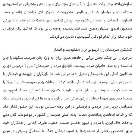
سازمان‌یافته پیش رفت. تشکیل کارگروه‌های ویژه برای تبیین نقش پشتیبانی در استان‌های
مختلف، نظیر خراسان شمالی و فارس، نشان‌دهنده تمرکز بالای نهادهای زنانه بر حفظ
تاب‌آوری اقتصادی و اجتماعی کشور بود. پویش «مادری مرز ندارد» که در اجتماعات بزرگی
همچون تجمع اصفهان مطرح شد، نشان‌دهنده روحیه زنانی بود که نه تنها برای فرزندان
خود، بلکه برای تمام کودکان آسیب‌دیده مادری می‌کردند.
کنشگری هنرمندان زن؛ تریبونی برای مظلومیت و اقتدار
در جریان این جنگ، بخش بزرگی از جامعه هنری ایران، به ویژه زنان هنرمند، سکوت را جایز
ندانسته و به صف حامیان مردم پیوستند. «پاتوق مردم و هنرمندان» در باغ فردوس تهران
به کانون اصلی این همبستگی تبدیل شد. در این شب‌ها، بازیگران و چهره‌های فرهنگی با
حضور در میان مردم بر لزوم اتحاد ملی تاکید کرده و جنایات رژیم صهیونیستی و آمریکا را
محکوم کردند. هنرمندان بسیاری نظیر ستاره اسکندری، محیا دهقانی، صدف اسپهبدی،
سمیرا حسن‌پور، مهسا حجازی، نازنین بیاتی، مارال فرجاد و ده‌ها تن از بانوان هنرمند دیگر
همراهان جریان‌های مردمی و فرهنگی در این برهه حساس بودند. این حضور نشان داد
که بر خلاف ادعاهای رسانه‌های معاند، بدنه اصلی هنرمندان کشور در موضوعات کلان ملی
و حفظ خاک ایران، با مردم و میهن همسو هستند. دعوت علیرضا کمالی از همکاران خود
برای اختصاص بخشی از دستمزدها به آسیب‌دیدگان جنگ، با استقبال وسیعی در میان