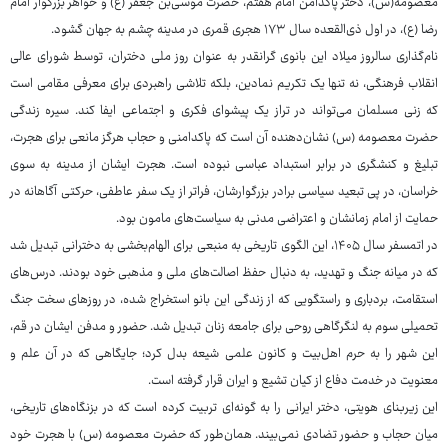
معصومه(س)، دختر پاکدامن امام هفتم، حضرت موسی‌بن جعفر (ع) و خواهر بزرگوار امام
رضا (ع)، در اول ذی‌القعده سال ۱۷۳ هجری قمری در مدینه چشم به جهان گشود.
نام‌گذاری سالروز میلاد این بانوی گرانقدر به عنوان روز ملی دختران، توسط شورای عالی
انقلاب فرهنگی، نه تنها یک تکریم نمادین، بلکه تلاشی راهبردی برای معرفی مقامی است
که زنی مسلمان می‌تواند در تراز یک پیشوای فکری و اجتماعی ایفا کند. سیره زندگی
حضرت معصومه (س) نشان‌دهنده آن است که پاکدامنی و حجاب هرگز مانعی برای هجرت،
تبلیغ و کنشگری در برابر استبداد عباسی نبوده است. هجرت ایشان از مدینه به سوی
خراسان، در پی تبعید سیاسی برادر بزرگوارشان، فراتر از یک سفر عاطفی، حرکتی آگاهانه در
حمایت از امام زمانشان و اعتراضی مدنی به سیاست‌های مامون بود.
در اتمسفر سال ۱۴۰۵، این الگوی تاریخی به منبعی برای الهام‌بخشی به دخترانی تبدیل شد
که در میانه جنگ و تهدید، به دنبال حفظ اصالت‌های ملی و مذهبی خود بودند. درس‌های
استقامت، بردباری و راستگویی که از زندگی این بانو استخراج شده، در روزهای سخت جنگ
تحمیلی سوم به لنگرگاهی روحی برای جامعه زنان تبدیل شد. حضور و مدفن ایشان در قم،
این شهر را به حرم اهل‌بیت و کانون علمی شیعه بدل کرد؛ جایگاهی که در آن علم و
معنویت در خدمت دفاع از کیان تشیع و ایران قرار گرفته است.
این زیربنای هویتی، دختر ایرانی را به گونه‌ای تربیت کرده است که در بزنگاه‌های تاریخی،
میان حجاب و حضور تضادی نمی‌بیند. همان‌طور که حضرت معصومه (س) با هجرت خود