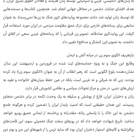
به زبان‌های انگلیسی، عربی و اسپانیایی توسط زنان هنرمند و فعالان حقوق بشری ایران، با
هدف افشای جنایات دشمن در محافل جهانی انجام شد. همچنین، کتاب‌ها و مستندهایی
که توسط زنان تولید شد مانند مجموعه روایت‌های «زور جنگ به زن‌ها نمی‌رسد»، به عنوان
منابعی برای رسانه‌های خارجی برای درک عمق مقاومت مردمی در ایران مورد استفاده قرار
گرفت. این روایت‌گری صادقانه، تصویر زن قربانی را که رسانه‌های غربی سعی در القای آن
داشتند، به تصویر «زن کنشگر و مدافع» تغییر داد.
بازتعریف الگوی سوم زن در میانه آتش و ایمان
وقایع این جنگ و به ویژه حماسه‌های ثبت شده در فروردین و اردیبهشت این سال،
نشان‌دهنده بلوغ الگویی است که رهبر انقلاب از آن به عنوان «الگوی سوم زن» یاد کرده
بودند؛ زنی که نه شرقی و نه غربی است، بلکه در عین حفظ بنیان‌های خانواده و تقید به
ارزش‌های دینی، در متن و مرکز تحولات سیاسی و نظامی کشورش قرار دارد.
زنان و دختران ایران، فارغ از پوشش و سلیقه به یک وحدت کلمه در برابر دشمن متجاوز
رسیدند. این همان حقیقتی است که امنیت پایدار ایران را تضمین کرده و هرگونه طمع
دشمن به این خاک را با پاسخی زنانه، مقتدرانه و برخاسته از ایمانی عمیق روبرو خواهد
ساخت. تاریخ شهادت خواهد داد که در روزهای سخت جنگ تحمیلی سوم، این قامت‌های
برافراشته و گام‌های استوار دختران ایران بود که سایه ترس را از شهرهای این مرز و بوم دور