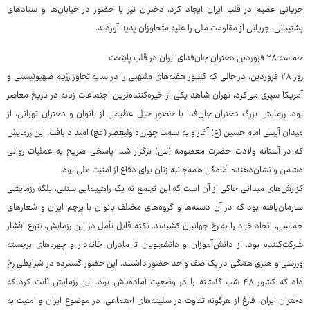
جریانی عظیم در قلب ایران ایجاد کرد، دختران نیز با حضور در خیابان‌ها و ستادهای
پشتیبانی، جریانی از مقاومت ملی را علیه متجاوزان پدید آوردند.
حماسه ۲۸ فروردین دختران جان‌فدای ایران در قلب پایتخت
روز ۲۸ فروردین، در حالی که کشور هفته‌های ملتهبی را در سایه تجاوز رژیم صهیونیستی و
آمریکا سپری می‌کرد، تهران شاهد یکی از خیره‌کننده‌ترین اجتماعات زنانه در تاریخ معاصر
بود. رزمایش بزرگ دختران جان‌فدا با حضور خیل عظیمی از بانوان و دختران تهرانی، از
میدان آیینی امام حسین (ع) آغاز و به سمت چهارراه ولیعصر (عج) امتداد یافت. این رزمایش
که در آستانه ولادت حضرت معصومه (س) برگزار شد، پاسخی صریح به عملیات روانی
دشمن و نشان‌دهنده آمادگی همه‌جانبه زنان برای دفاع از امنیت ملی بود.
گزارش‌های میدانی حاکی از آن است که این تجمع نه یک راهپیمایی سنتی، بلکه رزمایشی
سازمان‌یافته بود که در آن دسته‌ها و گروه‌های مختلف بانوان با پرچم ایران و شعارهای
حماسی، اتحاد خود را به رخ جهانیان کشیدند. نکته قابل تأمل در این رزمایش، تنوع اقشار
شرکت‌کننده بود. از دانش‌آموزان و دانشجویان تا مادران خانه‌دار و چهره‌های برجسته
ورزشی و هنری همگی در یک صف واحد حضور داشتند. این حضور گسترده در شرایطی رخ
داد که کشور ۴۸ شب گذشته را در وضعیت آماده‌باش بود. این رزمایش ثابت کرد که
دختران ایران، فارغ از هرگونه تفاوت در سلیقه‌های اجتماعی، در موضوع ایران و امنیت به