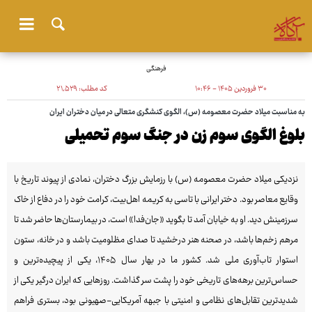
فرهنگی
۳۰ فروردین ۱۴۰۵ - ۱۰:۴۶
کد مطلب:
۲۱٬۵۲۹
به مناسبت میلاد حضرت معصومه (س)، الگوی کنشگری متعالی در میان دختران ایران
بلوغ الگوی سوم زن در جنگ سوم تحمیلی
نزدیکی میلاد حضرت معصومه (س) با رزمایش بزرگ دختران، نمادی از پیوند تاریخ با
وقایع معاصر بود. دختر ایرانی با تاسی به کریمه اهل‌بیت، کرامت خود را در دفاع از خاک
سرزمینش دید. او به خیابان آمد تا بگوید «جان‌فدا» است، در بیمارستان‌ها حاضر شد تا
مرهم زخم‌ها باشد، در صحنه هنر درخشید تا صدای مظلومیت باشد و در خانه، ستون
استوار تاب‌آوری ملی شد. کشور ما در بهار سال ۱۴۰۵، یکی از پیچیده‌ترین و
حساس‌ترین برهه‌های تاریخی خود را پشت سر گذاشت. روزهایی که ایران درگیر یکی از
شدیدترین تقابل‌های نظامی و امنیتی با جبهه آمریکایی-صهیونی بود، بستری فراهم