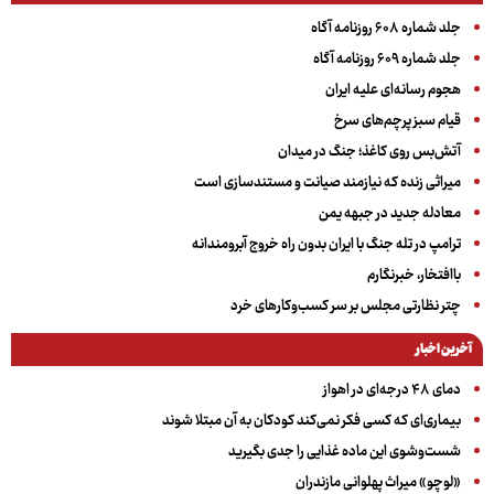
جلد شماره ۶۰۸ روزنامه آگاه
جلد شماره ۶۰۹ روزنامه آگاه
هجوم رسانه‌ای علیه ایران
قیام سبز پرچم‌های سرخ
آتش‌بس روی کاغذ؛ جنگ در میدان
میراثی زنده که نیازمند صیانت و مستندسازی است
معادله جدید در جبهه یمن
ترامپ در تله جنگ با ایران بدون راه خروج آبرومندانه
باافتخار، خبرنگارم
چتر نظارتی مجلس بر سر کسب‌وکارهای خرد
آخرین اخبار
دمای ۴۸ درجه‌ای در اهواز
بیماری‌ای که کسی فکر نمی‌کند کودکان به آن مبتلا شوند
شست‌وشوی این ماده غذایی را جدی بگیرید
«لوچو» میراث پهلوانی مازندران