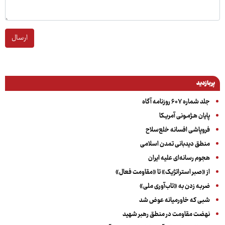
ارسال
پربازدید
جلد شماره ۶۰۷ روزنامه آگاه
پایان هـژمـونی آمریـکا
فروپاشی افسانه خلع‌سلاح
منطق دیدبانی تمدن اسلامی
هجوم رسانه‌ای علیه ایران
از «صبر استراتژیک» تا «مقاومت فعال»
ضربه زدن به «تاب‌آوری ملی»
شبی که خاورمیانه عوض شد
نهضت مقاومت در منطق رهبر شهید