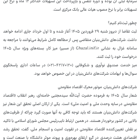
سرمایه ثبتی آن بوده و دوره تنفس و بازپرداخت این تسهیلات حداکثر ۱۲ ماه و نرخ این
تسهیلات برابر با نرخ مصوب هیات عالی بانک مرکزی است.
چطور ثبت‌نام کنیم؟
ثبت تقاضا از دیروز شنبه ۲۹ فروردین ۱۴۰۵ آغاز شده و تا اول خرداد جاری ادامه خواهد
داشت. شرکت‌های دانش‌بنیان متقاضی پس از مطالعه کامل شرایط می‌توانند با مراجعه به
سامانه غزال به نشانی Ghazal.inif.ir (از مسیر) میز کار، بسته‌های ویژه سال ۱۴۰۵
درخواست خود را ثبت کنند.
میز خدمت صندوق نوآوری و شکوفایی (۴۲۱۷۰۱۲۰-۰۲۱) در ساعات اداری پاسخگوی
سوال‌ها و ابهامات شرکت‌های دانش‌بنیان در این خصوص خواهد بود.
شرکت‌های دانش‌بنیان، موتور محرک اقتصاد مقاومتی
شعار سال ۱۴۰۵ به فرموده حضرت آیت‌الله سیدمجتبی خامنه‌ای، رهبر انقلاب «اقتصاد
مقاومتی در سایه وحدت ملی و امنیت ملی» است. یکی از ارکان اصلی تحقق این شعار نیز
شرکت‌های دانش‌بنیان هستند که باید توجه کافی به آنها صورت گیرد چراکه از ظرفیت‌های
بالایی در کشور برخوردار هستند. در همین ارتباط نایب‌رئیس مجلس شورای اسلامی با تاکید
بر نقش تعیین‌کننده اقتصاد مقاومتی در تقویت امنیت و انسجام ملی، گفت: تحقق رشد
اقتصادی هشت درصدی در گرو ارتقای بهره‌وری و پیوند موثر دانشگاه با صنعت است و