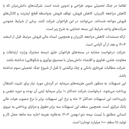
تقاضا در جنگ تحمیلی سوم، طراحی و تدوین شده است. شرکت‌های دانش‌بنیان که با
کاهش مراجعه کاربران، کاهش فروش، توقف فروش به‌واسطه قطع اینترنت و کانال‌های
فروش مواجه شده‌اند، می‌توانند در این فراخوان شرکت کنند. برخی از شرایط عمومی
شرکت‌های واجد شرایط این بسته حمایتی به شرح زیر است:
ارائه مستندات کاهش مراجعه کاربران و همچنین اسناد مالی فروش مرتبط، قبل از اسفند
۱۴۰۴ و بعد از آن الزامی است.
شرکت درخواست مشابه در بسته‌های فراخوان جاری (بسته مشترک وزارت ارتباطات و
معاونت علمی، فناوری و اقتصاد دانش‌بنیان با صندوق نوآوری و شکوفایی) نداشته باشد.
شرکت مطالبات غیرجاری بانکی و چک برگشتی تا قبل از شروع جنگ تحمیلی سوم نداشته
باشد.
این تسهیلات به منظور تامین هزینه‌های سرمایه در گردش مورد نیاز برای تثبیت اشتغال
پرداخت می‌شود. درخواست شرکت حداکثر ۱۰ برابر سرمایه ثبتی آن بوده و دوره تنفس و
بازپرداخت این تسهیلات حداکثر ۱۲ ماه و نرخ این تسهیلات برابر با نرخ مصوب هیات عالی
بانک مرکزی است. همچنین سقف این تسهیلات سه برابر حقوق و مزایای پرداختی به نیروی
انسانی مطابق با لیست بیمه دی/بهمن ۱۴۰۴ به‌علاوه هزینه اجاره سه ماهه محل کار و
تولید (تا سقف ۱۰۰ میلیارد تومان) است.