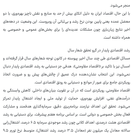
منجر می‌شود.
با این حال، اقتصاد ایران به دلیل اتکای بیش از حد به منابع و نقش ناچیز بهره‌وری، با دو
معضل عمده یعنی پایین بودن نرخ رشد و بی‌ثباتی آن روبروست. این وضعیت در دهه‌های
اخیر نتایج زیان‌باری چون مشکلات عدیده‌ای را برای بخش‌های عمومی و خصوصی به
همراه داشته است.
رشد اقتصادی پایدار در گرو تحقق شعار سال
مسائل اقتصادی طی چند سال اخیر، پیوسته در کانون توجه شعارهای سال قرار گرفته‌اند و
امسال نیز با تاکید بر «اقتصاد مقاومتی»، هدفی جز دستیابی به رشد اقتصادی پایدار دنبال
نمی‌شود. این انتخاب نشان‌دهنده درک عمیق از چالش‌های پیش رو و ضرورت اتخاذ
رویکردی جامع برای عبور از موانع و دستیابی به رونق اقتصادی است.
اقتصاد مقاومتی، رویکردی است که در آن بر تقویت بنیان‌های داخلی، کاهش وابستگی به
درآمدهای نفتی، افزایش بهره‌وری، حمایت از تولید ملی و ایجاد اشتغال پایدار تمرکز
می‌شود. تحقق این اهداف نیازمند برنامه‌ریزی دقیق، سرمایه‌گذاری هدفمند و مشارکت
فعال بخش خصوصی و دولتی است. بر اساس برنامه هفتم پیشرفت، برای دستیابی به رشد
اقتصادی هشت درصدی، اهداف کلانی چون رشد موجودی سرمایه ۶.۵ درصد، اشتغال‌زایی
سالانه معادل یک میلیون نفر (معادل ۳.۵ درصد رشد اشتغال)، متوسط نرخ تورم ۹.۵