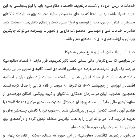
خدمات با ارزش افزوده بالاست. بازتعریف «اقتصاد مقاومتی» باید با اولویت‌بخشی به این
حوزه همراه باشد؛ به این معنا که به جای تخصیص منابع محدود ارزی به واردات کالاهای
مصرفی با فناوری پایین، باید از توسعه و تجاری‌سازی دستاوردهای دانش‌بنیان حمایت کرد.
صادرات خدمات فنی و مهندسی، محصولات دارویی و تجهیزات پیشرفته می‌تواند جایگزین
پایدارتر و ارزشمندتری برای درآمدهای نفتی باشد.
دیپلماسی اقتصادی فعال و تنوع‌بخشی به شرکا
در شرایطی که سازوکارهای مالی سنتی تحت تاثیر تحریم‌ها قرار دارند، «اقتصاد مقاومتی»
نیازمند یک بازوی قدرتمند در عرصه دیپلماسی اقتصادی است. گام‌های مثبتی در این زمینه
برداشته شده است، از جمله اجرایی شدن موافقت‌نامه تجارت آزاد میان ایران و اتحادیه
اقتصادی اوراسیا از اردیبهشت ۱۴۰۴ که تعرفه ۹۰ درصد از اقلام کالایی را حذف کرده است.
همچنین، عضویت ایران در سازمان همکاری شانگهای و گروه بریکس، امکان بهره‌مندی از
سازوکارهای مالی جایگزین مانند پروژه ارز دیجیتال مشترک بانک‌های مرکزی (M-Bridge) را
فراهم آورده است. تکمیل کریدور بین‌المللی شمال-جنوب نیز، با کاهش چشمگیر زمان و
هزینه ترانزیت کالا، می‌تواند ایران را به هاب ترانزیتی منطقه تبدیل کرده و درآمدهای ارزی
پایدار و مقاومی در برابر تحریم‌ها ایجاد نماید.
بنابراین، بازتعریف «اقتصاد مقاومتی» در این حوزه به معنای حرکت از «تجارت پنهان و