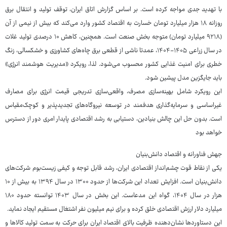
با تهدید جدی مواجه کرده است. بر اساس گزارش اتاق ایران، توقف تولید و انتقال برق
روزانه ۱۸ هزار میلیارد تومان خسارت به اقتصاد کشور وارد می‌کند که بیش از نیمی از آن
(۹۲۱۸ میلیارد تومان) متوجه بخش صنعت است. همچنین، کاهش ۱۰ درصدی تولید غلات
در سال زراعی ۱۴۰۵-۱۴۰۴، عمدتا ناشی از قطعی برق چاه‌های کشاورزی و خشکسالی، زنگ
خطری برای امنیت غذایی کشور محسوب می‌شود. لذا، رویکرد «مدیریت هوشمند انرژی»
باید جایگزین مدل پیشین شود.
این رویکرد شامل بهینه‌سازی مصرف، واقعی‌سازی تدریجی قیمت انرژی برای مصارف
غیراساسی و سرمایه‌گذاری هدفمند در توسعه نیروگاه‌های تجدیدپذیر و کوچک‌مقیاس
است. بدون حل این چالش بنیادین، دستیابی به رشد اقتصادی پایدار امری دور از دسترس
خواهد بود
جهش فناورانه و اقتصاد دانش‌بنیان
یکی از نقاط قوت چشم‌انداز اقتصادی ایران، رشد قابل توجه و کیفی زیست‌بوم شرکت‌های
دانش‌بنیان است. افزایش تعداد این شرکت‌ها از حدود ۱۳۰۰ در سال ۱۳۹۴ به بیش از ۱۰
هزار در سال ۱۴۰۴، گواه این مدعاست. این بخش در سال ۱۴۰۳ توانسته حدود ۱۸۰
میلیارد دلار ارزش اقتصادی خلق کرده و برای نیم میلیون نفر اشتغال مستقیم ایجاد نماید.
این دستاوردها نشان‌دهنده ظرفیت بالای اقتصاد ایران برای حرکت به سمت تولید کالاها و