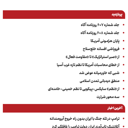
پربازدید
جلد شماره ۶۰۷ روزنامه آگاه
جلد شماره ۶۰۸ روزنامه آگاه
پایان هـژمـونی آمریـکا
فروپاشی افسانه خلع‌سلاح
از «صبر استراتژیک» تا «مقاومت فعال»
از خطای محاسبات آمریکا تا نظم تازه غرب آسیا
شبی که خاورمیانه عوض شد
منطق دیدبانی تمدن اسلامی
از «نظم» سایکس-پیکویی تا نظم خمینی-خامنه‌ای
سه‌ محور شرارت
آخرین اخبار
ترامپ در تله جنگ با ایران بدون راه خروج آبرومندانه
آتلانتیک: تاب‌آوری ایران دولت ترامپ را غافلگیر کرد