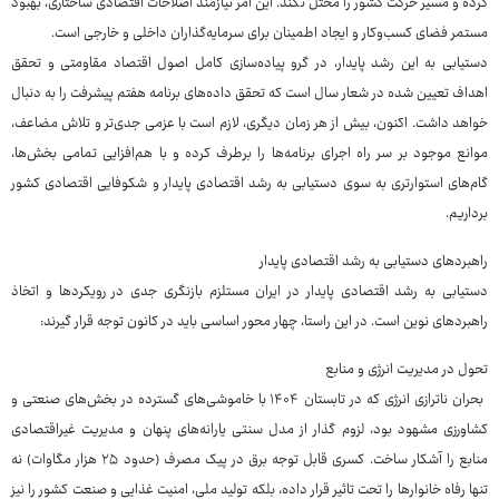
کرده و مسیر حرکت کشور را مختل نکند. این امر نیازمند اصلاحات اقتصادی ساختاری، بهبود
مستمر فضای کسب‌وکار و ایجاد اطمینان برای سرمایه‌گذاران داخلی و خارجی است.
دستیابی به این رشد پایدار، در گرو پیاده‌سازی کامل اصول اقتصاد مقاومتی و تحقق
اهداف تعیین شده در شعار سال است که تحقق داده‌های برنامه هفتم پیشرفت را به دنبال
خواهد داشت. اکنون، بیش از هر زمان دیگری، لازم است با عزمی جدی‌تر و تلاش مضاعف،
موانع موجود بر سر راه اجرای برنامه‌ها را برطرف کرده و با هم‌افزایی تمامی بخش‌ها،
گام‌های استوارتری به سوی دستیابی به رشد اقتصادی پایدار و شکوفایی اقتصادی کشور
برداریم.
راهبردهای دستیابی به رشد اقتصادی پایدار
دستیابی به رشد اقتصادی پایدار در ایران مستلزم بازنگری جدی در رویکردها و اتخاذ
راهبردهای نوین است. در این راستا، چهار محور اساسی باید در کانون توجه قرار گیرند:
تحول در مدیریت انرژی و منابع
بحران ناترازی انرژی که در تابستان ۱۴۰۴ با خاموشی‌های گسترده در بخش‌های صنعتی و
کشاورزی مشهود بود، لزوم گذار از مدل سنتی یارانه‌های پنهان و مدیریت غیراقتصادی
منابع را آشکار ساخت. کسری قابل توجه برق در پیک مصرف (حدود ۲۵ هزار مگاوات) نه
تنها رفاه خانوارها را تحت تاثیر قرار داده، بلکه تولید ملی، امنیت غذایی و صنعت کشور را نیز