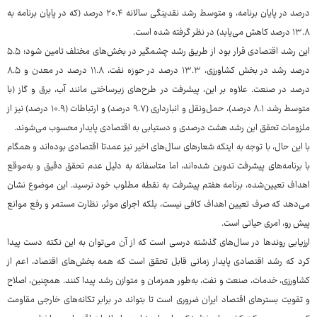
درصد در پایان برنامه، و متوسط رشد نقدینگی سالانه ۲۰.۴ درصد (که در پایان برنامه به
۱۳.۸ درصد کاهش می‌یابد) در نظر گرفته شده است.
این رشد اقتصادی قرار بود از طریق رشد چشمگیر در بخش‌های مختلف تامین شود؛ ۵.۵
درصد رشد در بخش کشاورزی، ۱۳.۳ درصد در حوزه نفت، ۱۱.۸ درصد در معدن و ۸.۵
درصد در صنعت. علاوه بر این، پیشرفت در طرح‌های زیرساختی مانند آب، برق و گاز (با
متوسط رشد ۸.۱ درصد)، حمل‌ونقل و انبارداری (۹.۷ درصد) و ارتباطات (۱۰.۹ درصد) نیز از
ملزومات تحقق این رشد هشت درصدی و دستیابی به اقتصادی پایدار محسوب می‌شوند.
با این حال، با توجه به اینکه شعارهای سال‌های اخیر نیز عمدتا اقتصادی بوده‌اند و همگام
با برنامه‌های پیشرفت تدوین شده‌اند، اما متاسفانه به دلیل عدم تحقق دقیق و به‌موقع
اهداف تعیین‌شده، برنامه هفتم پیشرفت به نقطه مطلوب خود نرسید. این موضوع نشان
می‌دهد که صرف تعیین اهداف کافی نیست، بلکه اجرای موثر، نظارت مستمر و رفع موانع
پیش رو، امری حیاتی است.
ارزیابی روندها در سال‌های گذشته درسی است که از آن می‌توان به این نکته دست پیدا
کرد که رشد اقتصادی پایدار زمانی قابل تحقق است که همه بخش‌های اقتصاد، اعم از
کشاورزی، خدمات، صنعت و نفت، به‌طور همزمان و متوازن رشد پیدا کنند. همچنین، اصلاح
و تقویت بسترهای اقتصاد ایران ضروری است تا بتواند در برابر تکانه‌های خارجی مقاومت